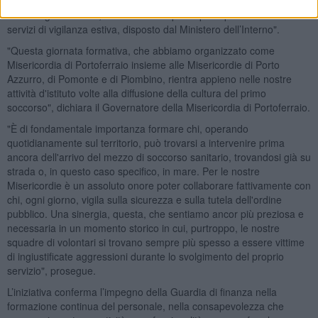
Navale di Portoferraio, saranno rischierate, in particolare, nel corso
della stagione estiva, nell’ambito del piano per il potenziamento dei
servizi di vigilanza estiva, disposto dal Ministero dell’Interno".
"Questa giornata formativa, che abbiamo organizzato come
Misericordia di Portoferraio insieme alle Misericordie di Porto
Azzurro, di Pomonte e di Piombino, rientra appieno nelle nostre
attività d'istituto volte alla diffusione della cultura del primo
soccorso", dichiara il Governatore della Misericordia di Portoferraio.
"È di fondamentale importanza formare chi, operando
quotidianamente sul territorio, può trovarsi a intervenire prima
ancora dell'arrivo del mezzo di soccorso sanitario, trovandosi già su
strada o, in questo caso specifico, in mare. Per le nostre
Misericordie è un assoluto onore poter collaborare fattivamente con
chi, ogni giorno, vigila sulla sicurezza e sulla tutela dell'ordine
pubblico. Una sinergia, questa, che sentiamo ancor più preziosa e
necessaria in un momento storico in cui, purtroppo, le nostre
squadre di volontari si trovano sempre più spesso a essere vittime
di ingiustificate aggressioni durante lo svolgimento del proprio
servizio", prosegue.
L’iniziativa conferma l’impegno della Guardia di finanza nella
formazione continua del personale, nella consapevolezza che