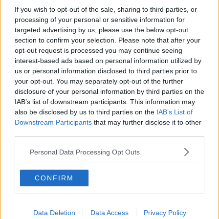
If you wish to opt-out of the sale, sharing to third parties, or
processing of your personal or sensitive information for
targeted advertising by us, please use the below opt-out
section to confirm your selection. Please note that after your
opt-out request is processed you may continue seeing
interest-based ads based on personal information utilized by
us or personal information disclosed to third parties prior to
your opt-out. You may separately opt-out of the further
disclosure of your personal information by third parties on the
IAB’s list of downstream participants. This information may
also be disclosed by us to third parties on the
IAB’s List of
Downstream Participants
that may further disclose it to other
third parties.
“La formazione dei finanzieri costituisce priorità per il Corpo -
spiega il Comandante del Reparto Operativo Aeronavale di
Personal Data Processing Opt Outs
Livorno. I corsi appena terminati sono
finalizzati a incrementare
la sicurezza sui luoghi di lavoro e a favorire un servizio di
CONFIRM
primo soccorso negli approdi a più alta vocazione e densità
turistica (
Cavo,bIsola di Montecristo, Isola di Pianosa, Marciana
Marina, Marina di Campo, Pontedoro, Porto Azzurro, Rio Marina,
Salivoli) in alcune delle quali le unità navali della Sezione Operativa
Data Deletion
Data Access
Privacy Policy