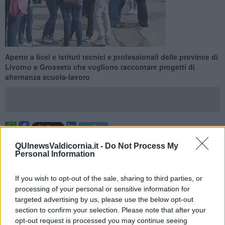
Aperto a licei e istituti tecnici e professionali delle province di
Livorno e Grosseto che vogliono raccontare progetti di
alternanza scuola-lavoro
LIVORNO —
La Camera di commercio della Maremma e del
QUInewsValdicornia.it -
Do Not Process My
Tirreno ha aderito anche per l'edizione 2019/2020 al
Premio Storie
Personal Information
di alternanza
, l'iniziativa promossa da Unioncamere che ha
l’obiettivo di valorizzare e dare visibilità ai racconti audiovisivi dei
If you wish to opt-out of the sale, sharing to third parties, or
progetti d’alternanza scuola-lavoro ideati, elaborati e realizzati dagli
processing of your personal or sensitive information for
studenti e dai tutor delle scuole superiori.
targeted advertising by us, please use the below opt-out
Possono partecipare
Licei e Istituti tecnici e professionali delle
section to confirm your selection. Please note that after your
province di Grosseto e Livorno
, presentando la domanda
opt-out request is processed you may continue seeing