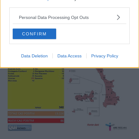
In Toscana nelle ultime ore ci sono stati 1305 nuovi casi, con 19
third parties.
decessi,
qui tutti i dati regionali
.
Personal Data Processing Opt Outs
All’ospedale di
Livorno
64 i ricoverati, di cui 9 in Terapia
intensiva. In zona Livornese sono state effettuate
20
.
607
vaccinazioni di cui
6.122
seconde dosi.
CONFIRM
Data Deletion
Data Access
Privacy Policy