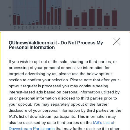
QUInewsValdicornia.it -
Do Not Process My
Personal Information
If you wish to opt-out of the sale, sharing to third parties, or
Si tratta, come comunicato dalla Usl, di: donna di 89 anni, donna di
processing of your personal or sensitive information for
63 anni, donna di 90 anni, donna di 86 anni, uomo di 73 anni,
targeted advertising by us, please use the below opt-out
uomo di 81 anni e uomo di 79 anni
section to confirm your selection. Please note that after your
opt-out request is processed you may continue seeing
In provincia si contano anche 86 nuovi casi positivi che portano il
interest-based ads based on personal information utilized by
totale contagi, da inizio emergenza, a 13026.
us or personal information disclosed to third parties prior to
Questo il quadro dei nuovi contagi:
LIVORNO:
33
casi
Collesalvetti
your opt-out. You may separately opt-out of the further
2, Livorno 31;
VALLI
ETRUSCHE:
49
casi
Campiglia Marittima 4,
disclosure of your personal information by third parties on the
Cecina 4, Piombino 9, Rosignano Marittimo 27, San Vincenzo 3,
IAB’s list of downstream participants. This information may
Suvereto 2;
ELBA: 4 casi
Capoliveri 1, Marciana Marina 1,
also be disclosed by us to third parties on the
IAB’s List of
Portoferraio 2;
Downstream Participants
that may further disclose it to other