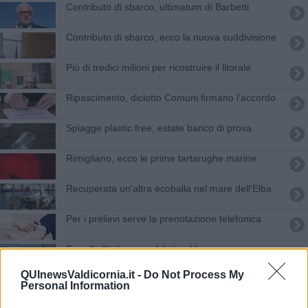
Contributo di sbarco, ultimatum di Barbetti
Contributo di sbarco, ecco la nuova suddivisione
Più di tredici milioni per ricostruire il litorale
Ripascimento, diciotto Comuni firmano l’accordo
Spiagge plastic free, estate banco di prova
Rimigliano, ecco le prime tartarughe marine
Recuperata un'altra ecoballa nel mare dell'Elba
Per i prelievi serve la prenotazione telefonica
Fratelli d'Italia, i candidati nel livornese
QUInewsValdicornia.it -
Do Not Process My
Covid-19, altri otto nuovi casi a Piombino
Personal Information