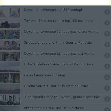
Covid, nel Livornese altri 392 contagi
Turismo, 14 toscane nella top 100 nazionale
Covid, nel Livornese 86 nuovi casi e una vittima
Sindacato, operai e Prima Guerra Mondiale
Covid, nel Livornese 22 nuovi casi e 2 vittime
Il film di Stefano Santachiara al Metropolitan
Fa un freddo che sghiaina
Goletta Verde e i dati sullo stato del mare
"Che squadra ragazzi!" Reami, grinta e passione
Allerta meteo arancione, scuole chiuse