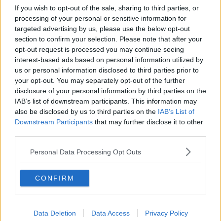
Covid-19, il bilancio dei nuovi contagi
If you wish to opt-out of the sale, sharing to third parties, or
processing of your personal or sensitive information for
Ecco i fondi per i piccoli Comuni
targeted advertising by us, please use the below opt-out
section to confirm your selection. Please note that after your
Cordoglio per la scomparsa di Alberto Brandani
opt-out request is processed you may continue seeing
interest-based ads based on personal information utilized by
Covid-19, 4 nuovi contagi nelle Valli Etrusche
us or personal information disclosed to third parties prior to
your opt-out. You may separately opt-out of the further
Giornata di maltempo, vigili del fuoco in azione
disclosure of your personal information by third parties on the
IAB’s list of downstream participants. This information may
Due nuovi decessi e 229 casi Covid nel Livornese
also be disclosed by us to third parties on the
IAB’s List of
Downstream Participants
that may further disclose it to other
59 nuovi casi Covid e nessun decesso nel
third parties.
Livornese
Personal Data Processing Opt Outs
Nel Livornese i nuovi casi Covid sono 177
Covid, in Provincia superati i 260 nuovi casi
CONFIRM
Nel Livornese altri 243 nuovi contagiati Covid
Data Deletion
Data Access
Privacy Policy
Covid, nel Livornese altri 231 casi positivi