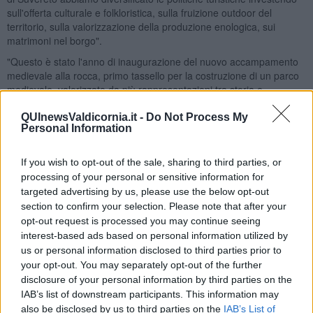
sull'offerta culturale e folkloristica, sulla fruizione outdoor del
territorio, sulla valorizzazione della produzione enologica, sui
matrimoni nel borgo".
"Questo è stato l'anno di inaugurazione del nuovo accampamento
medievale alla rocca, primo tassello per la costruzione di un parco
medievale, valorizzato da più rappresentazioni tra storia e
leggenda a cura dei nostri Cavalieri di Ildebrandino. - hanno
proseguito - Il 2023 ha visto la prima edizione di Artinborgo targata
QUInewsValdicornia.it -
Do Not Process My
Personal Information
Pnrr, una manifestazione visibilmente potenziata. Abbiamo avviato
la progettazione del potenziamento dell'offerta dei nostri musei,
abbiamo ultimato e presenteremo a Gennaio i nuovi itinerari
If you wish to opt-out of the sale, sharing to third parties, or
outdoor con tanto di cartina e web app già pronta, e sarà on line a
processing of your personal or sensitive information for
giorni anche il nuovo sito turistico del comune, nuovi strumenti per
targeted advertising by us, please use the below opt-out
un'accoglienza diffusa tutto l'anno. Abbiamo avviato l'azione di
section to confirm your selection. Please note that after your
promozione dei matrimoni nel borgo, che proseguirà nei primi mesi
opt-out request is processed you may continue seeing
dell'anno con attività formative. Abbiamo già iniziato a lavorare con
interest-based ads based on personal information utilized by
il Consorzio Suvereto Wine e Val di Cornia al nuovo Wine festival di
us or personal information disclosed to third parties prior to
Suvereto , una assoluta novità della primavera 2024".
your opt-out. You may separately opt-out of the further
Sul fronte sociale non sono mancati interventi:
quadruplicate le
disclosure of your personal information by third parties on the
risorse comunali sul contributo all'affitto;
finanziati anche
IAB’s list of downstream participants. This information may
quest'anno i servizi estivi per bambini; sostegno alle associazioni
also be disclosed by us to third parties on the
IAB’s List of