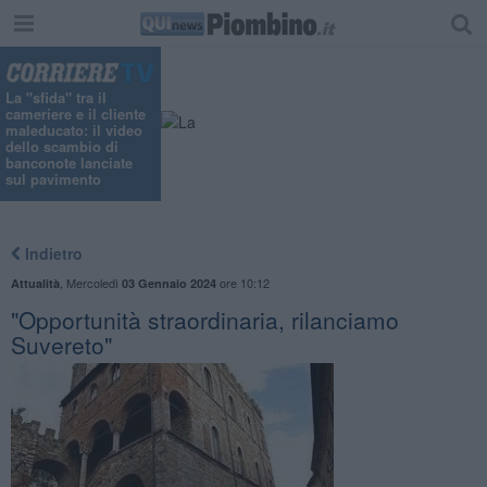
La "sfida" tra il
cameriere e il cliente
maleducato: il video
dello scambio di
banconote lanciate
sul pavimento
Indietro
,
Mercoledì
ore 10:12
Attualità
03 Gennaio 2024
"Opportunità straordinaria, rilanciamo
Suvereto"