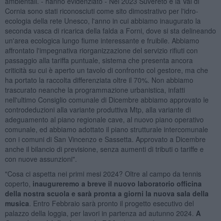
ambientali. - hanno evidenziato - Nel 2023 Suvereto e la Val di
Cornia sono stati riconosciuti come sito dimostrativo per l'idro-
ecologia della rete Unesco, l'anno in cui abbiamo inaugurato la
seconda vasca di ricarica della falda a Forni, dove si sta delineando
un'area ecologica lungo fiume interessante e fruibile. Abbiamo
affrontato l'impegnativa riorganizzazione del servizio rifiuti con
passaggio alla tariffa puntuale, sistema che presenta ancora
criticità su cui è aperto un tavolo di confronto col gestore, ma che
ha portato la raccolta differenziata oltre il 70%. Non abbiamo
trascurato neanche la programmazione urbanistica, infatti
nell'ultimo Consiglio comunale di Dicembre abbiamo approvato le
controdeduzioni alla variante produttiva Mtp, alla variante di
adeguamento al piano regionale cave, al nuovo piano operativo
comunale, ed abbiamo adottato il piano strutturale intercomunale
con i comuni di San Vincenzo e Sassetta. Approvato a Dicembre
anche il bilancio di previsione, senza aumenti di tributi o tariffe e
con nuove assunzioni".
"Cosa ci aspetta nei primi mesi 2024? Oltre al campo da tennis
coperto,
inaugureremo a breve il nuovo laboratorio officina
della nostra scuola e sarà pronta a giorni la nuova sala della
musica
. Entro Febbraio sarà pronto il progetto esecutivo del
palazzo della loggia, per lavori in partenza ad autunno 2024.
A