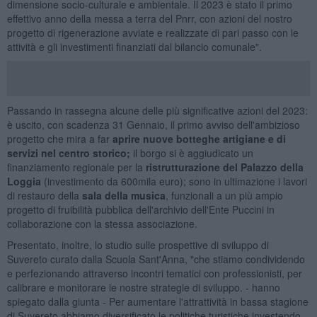
dimensione socio-culturale e ambientale. Il 2023 è stato il primo
effettivo anno della messa a terra del Pnrr, con azioni del nostro
progetto di rigenerazione avviate e realizzate di pari passo con le
attività e gli investimenti finanziati dal bilancio comunale".
Passando in rassegna alcune delle più significative azioni del 2023:
è uscito, con scadenza 31 Gennaio, il primo avviso dell'ambizioso
progetto che mira a far
aprire nuove botteghe artigiane e di
servizi nel centro storico;
il borgo si è aggiudicato un
finanziamento regionale per la
ristrutturazione del Palazzo della
Loggia
(investimento da 600mila euro); sono in ultimazione i lavori
di restauro della
sala della musica
, funzionali a un più ampio
progetto di fruibilità pubblica dell'archivio dell'Ente Puccini in
collaborazione con la stessa associazione.
Presentato, inoltre, lo studio sulle prospettive di sviluppo di
Suvereto curato dalla Scuola Sant'Anna, "che stiamo condividendo
e perfezionando attraverso incontri tematici con professionisti, per
calibrare e monitorare le nostre strategie di sviluppo. - hanno
spiegato dalla giunta - Per aumentare l'attrattività in bassa stagione
di Suvereto abbiamo diversificato le politiche turistiche investendo