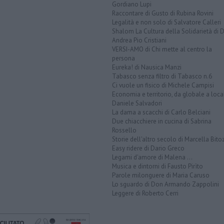
Gordiano Lupi
Raccontare di Gusto di Rubina Rovini
Legalità e non solo di Salvatore Calleri
Shalom La Cultura della Solidarietà di 
Andrea Pio Cristiani
VERSI-AMO di Chi mette al centro la
persona
Eureka! di Nausica Manzi
Tabasco senza filtro di Tabasco n.6
Ci vuole un fisico di Michele Campisi
Economia e territorio, da globale a loca
Daniele Salvadori
La dama a scacchi di Carlo Belciani
Due chiacchiere in cucina di Sabrina
Rossello
Storie dell'altro secolo di Marcella Bito
Easy ridere di Dario Greco
Legami d'amore di Malena ...
Musica e dintorni di Fausto Pirìto
Parole milonguere di Maria Caruso
Lo sguardo di Don Armando Zappolini
Leggere di Roberto Cerri