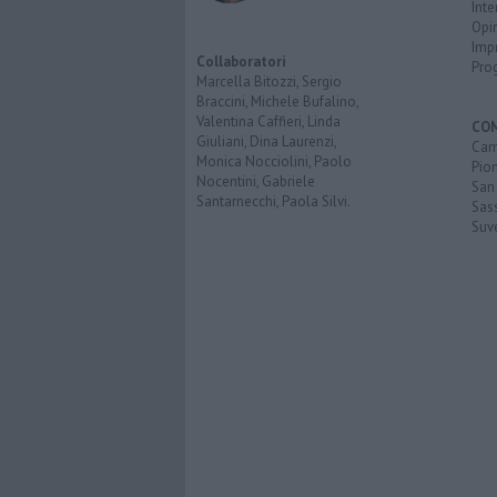
Inte
Opi
Imp
Collaboratori
Pro
Marcella Bitozzi, Sergio
Braccini, Michele Bufalino,
Valentina Caffieri, Linda
CO
Giuliani, Dina Laurenzi,
Cam
Monica Nocciolini, Paolo
Pio
Nocentini, Gabriele
San
Santarnecchi, Paola Silvi.
Sas
Suv