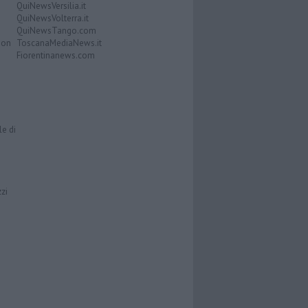
QuiNewsVersilia.it
QuiNewsVolterra.it
QuiNewsTango.com
Don
ToscanaMediaNews.it
Fiorentinanews.com
le di
zzi