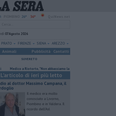
26°
36°
:
PIOMBINO
QuiNews.net
rdì
07 Agosto 2026
PRATO
FIRENZE
SIENA
AREZZO
Animali
Pubblicità
Contatti
SUVERETO
dico a Riotorto, "Non abbassiamo la guardia"
"Apritiborgo sempre più 
L'articolo di ieri più letto
dio al dottor Massimo Campana, il
rdoglio
Il medico era molto
conosciuto a Livorno,
Piombino e in Valdera. Il
ricordo dell'Asl