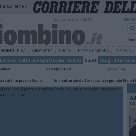
alla audience di
o
Aggiornato alle 08:00
METEO
Vene
IVORNO
PISA
GROSSETO
LUCCA
MASSA CARRARA
PISTOIA
Lavoro
Cultura e Spettacolo
Eventi
Sport
Blog
Interviste
MBINO
SAN VINCENZO
SASSETTA
 in piazza Bovio
Tour culturale dell'assessora regionale Manetti
Me
Ad
co