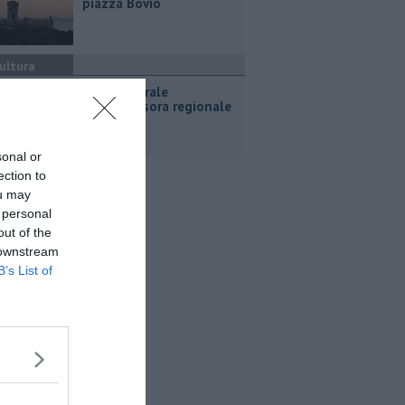
piazza Bovio
ultura
Tour culturale
dell'assessora regionale
Manetti
sonal or
ection to
ou may
 personal
out of the
 downstream
B’s List of