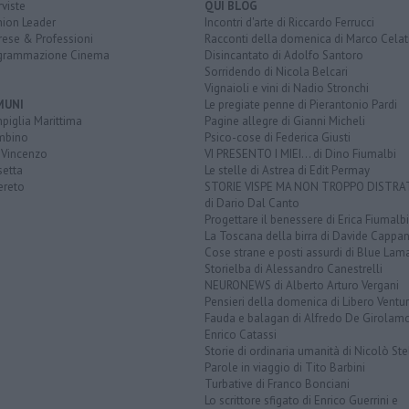
rviste
QUI BLOG
nion Leader
Incontri d'arte di Riccardo Ferrucci
rese & Professioni
Racconti della domenica di Marco Celat
grammazione Cinema
Disincantato di Adolfo Santoro
Sorridendo di Nicola Belcari
Vignaioli e vini di Nadio Stronchi
MUNI
Le pregiate penne di Pierantonio Pardi
piglia Marittima
Pagine allegre di Gianni Micheli
mbino
Psico-cose di Federica Giusti
 Vincenzo
VI PRESENTO I MIEI... di Dino Fiumalbi
setta
Le stelle di Astrea di Edit Permay
ereto
STORIE VISPE MA NON TROPPO DISTR
di Dario Dal Canto
Progettare il benessere di Erica Fiumalbi
La Toscana della birra di Davide Cappan
Cose strane e posti assurdi di Blue Lam
Storielba di Alessandro Canestrelli
NEURONEWS di Alberto Arturo Vergani
Pensieri della domenica di Libero Ventur
Fauda e balagan di Alfredo De Girolam
Enrico Catassi
Storie di ordinaria umanità di Nicolò Ste
Parole in viaggio di Tito Barbini
Turbative di Franco Bonciani
Lo scrittore sfigato di Enrico Guerrini e