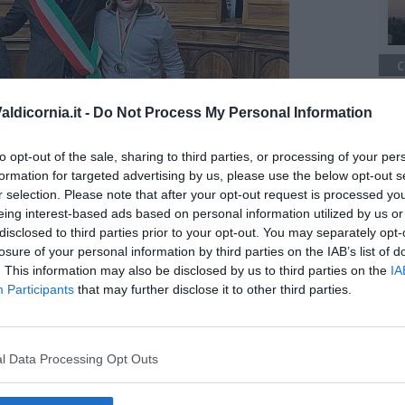
C
ldicornia.it -
Do Not Process My Personal Information
to opt-out of the sale, sharing to third parties, or processing of your per
formation for targeted advertising by us, please use the below opt-out s
r selection. Please note that after your opt-out request is processed y
eing interest-based ads based on personal information utilized by us or
rtiva sono state premiate le tesserate Asd Dance Vision Anita
disclosed to third parties prior to your opt-out. You may separately opt-
 Ivana Angela Mercati, che hanno conquistato a Carrara lo
losure of your personal information by third parties on the IAB’s list of
ecialità Latin Style, Classe U Over 31.
. This information may also be disclosed by us to third parties on the
IA
Participants
that may further disclose it to other third parties.
l Data Processing Opt Outs
oscana iscriviti alla
Newsletter QUInews - ToscanaMedia.
amente nella tua casella di posta.