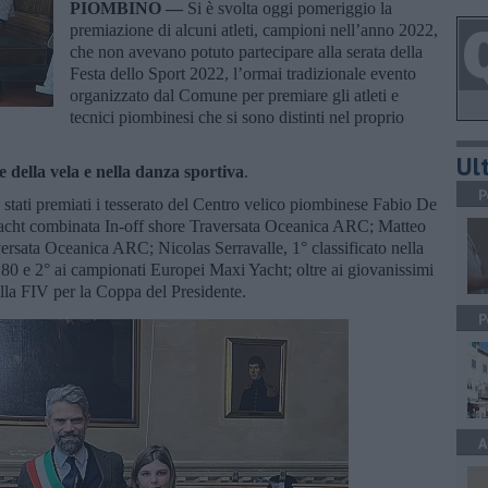
PIOMBINO —
Si è svolta oggi pomeriggio la
premiazione di alcuni atleti, campioni nell’anno 2022,
che non avevano potuto partecipare alla serata della
Festa dello Sport 2022, l’ormai tradizionale evento
organizzato dal Comune per premiare gli atleti e
tecnici piombinesi che si sono distinti nel proprio
Ult
ne della vela e nella danza sportiva
.
P
 stati premiati i tesserato del Centro velico piombinese Fabio De
cht combinata In-off shore Traversata Oceanica ARC; Matteo
aversata Oceanica ARC; Nicolas Serravalle, 1° classificato nella
 e 2° ai campionati Europei Maxi Yacht; oltre ai giovanissimi
alla FIV per la Coppa del Presidente.
P
A