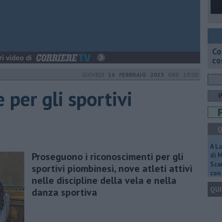
Co
co
GIOVEDÌ
16 FEBBRAIO 2023
ORE 10:00
per gli sportivi
Q
A L
Proseguono i riconoscimenti per gli
di 
Scar
sportivi piombinesi, nove atleti attivi
con 
nelle discipline della vela e nella
QUI
danza sportiva