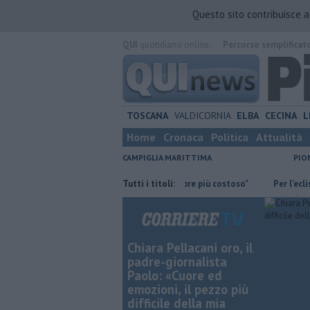
Questo sito contribuisce 
QUI
quotidiano online.
Percorso semplificat
TOSCANA
VALDICORNIA
ELBA
CECINA
L
Home
Cronaca
Politica
Attualità
CAMPIGLIA MARITTIMA
PIO
 la guardia"
"Apritiborgo sempre più costoso"
Tutti i titoli:
Per l'eclissi tutti
Chiara Pellacani oro, il
padre-giornalista
Paolo: «Cuore ed
emozioni, il pezzo più
difficile della mia