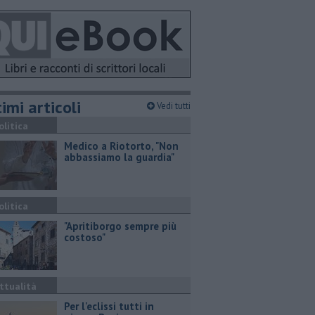
imi articoli
Vedi tutti
olitica
Medico a Riotorto, "Non
abbassiamo la guardia"
olitica
"Apritiborgo sempre più
costoso"
ttualità
Per l'eclissi tutti in