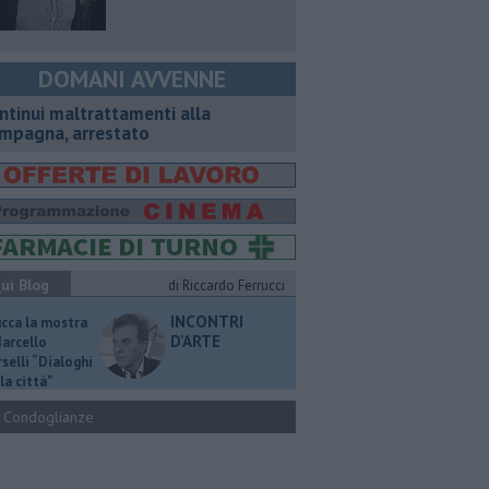
DOMANI AVVENNE
ntinui maltrattamenti alla
mpagna, arrestato
ui Blog
di Riccardo Ferrucci
INCONTRI
ucca la mostra
D'ARTE
Marcello
selli “Dialoghi
la città"
Condoglianze