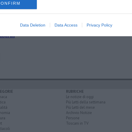
CONFIRM
Data Deletion
Data Access
Privacy Policy
amburini
EGORIE
RUBRICHE
naca
Le notizie di oggi
tica
Più Letti della settimana
alità
Più Letti del mese
nomia
Archivio Notizie
ura
Persone
rt
Toscani in TV
tacoli