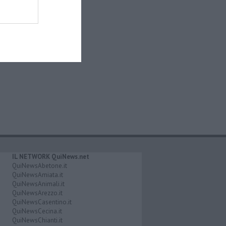
IL NETWORK QuiNews.net
QuiNewsAbetone.it
QuiNewsAmiata.it
QuiNewsAnimali.it
QuiNewsArezzo.it
QuiNewsCasentino.it
QuiNewsCecina.it
QuiNewsChianti.it