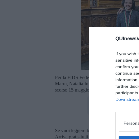
QUInewsVa
If you wish 
sensitive in
confirm you
continue se
Per la FIDS Federazione Italiana Danza Spo
information 
Marra, Natalia Inhatenia, Angela Berardi e
further disc
scorso 15 maggio il titolo italiano nella sp
participants
Downstream 
Persona
Se vuoi leggere le notizie principali della T
Arriva gratis tutti i giorni alle 20:00 dirett