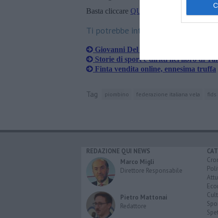
Basta cliccare
QUI
Ti potrebbe interessare anche:
Giovanni Del Pia e Rete Toscana Sud
Storie di sport e diritti nel libro di T
Finta vendita online, ennesima truffa
Tag
piombino
federazione italiana vela
fids
REDAZIONE QUI NEWS
CAT
Cro
Marco Migli
Poli
Direttore Responsabile
Attu
Eco
Cult
Pietro Mattonai
Spo
Redattore
Spet