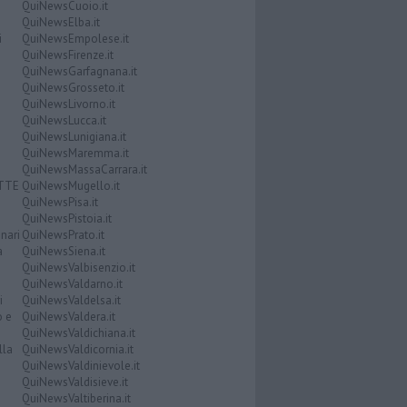
QuiNewsCuoio.it
QuiNewsElba.it
i
QuiNewsEmpolese.it
QuiNewsFirenze.it
QuiNewsGarfagnana.it
QuiNewsGrosseto.it
QuiNewsLivorno.it
QuiNewsLucca.it
QuiNewsLunigiana.it
QuiNewsMaremma.it
QuiNewsMassaCarrara.it
ATTE
QuiNewsMugello.it
QuiNewsPisa.it
QuiNewsPistoia.it
nari
QuiNewsPrato.it
a
QuiNewsSiena.it
QuiNewsValbisenzio.it
QuiNewsValdarno.it
i
QuiNewsValdelsa.it
o e
QuiNewsValdera.it
QuiNewsValdichiana.it
lla
QuiNewsValdicornia.it
QuiNewsValdinievole.it
QuiNewsValdisieve.it
QuiNewsValtiberina.it