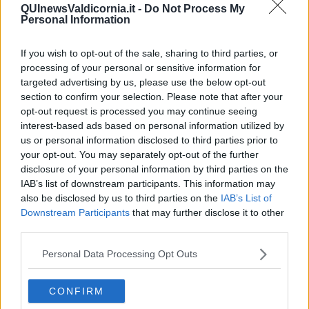
dell’Associazione Vite Onlus, Amerigo Rossi, insieme ai volontari
QUInewsValdicornia.it -
Do Not Process My
Personal Information
Andrea Quiriconi e Fausto Garlandini, che hanno voluto esprimere
la loro gratitudine agli studenti per la creatività e la sensibilità con
cui hanno saputo interpretare il messaggio del dono.
If you wish to opt-out of the sale, sharing to third parties, or
processing of your personal or sensitive information for
targeted advertising by us, please use the below opt-out
section to confirm your selection. Please note that after your
Il riconoscimento è stato rivolto anche alla dottoressa Elena
opt-out request is processed you may continue seeing
D’Imporzano, referente del progetto regionale “La cultura del dono”
interest-based ads based on personal information utilized by
per l’Organizzazione Toscana Trapianti (OTT), e alla dottoressa
us or personal information disclosed to third parties prior to
Nicoletta Cioli, referente della UOS Educazione e Promozione della
your opt-out. You may separately opt-out of the further
Salute – Zona Valli Etrusche dell’Azienda USL Toscana nord ovest,
disclosure of your personal information by third parties on the
per il costante supporto offerto all’iniziativa e per l’impegno nel
IAB’s list of downstream participants. This information may
promuovere la diffusione della cultura della solidarietà e della
also be disclosed by us to third parties on the
IAB’s List of
donazione sul territorio.
Downstream Participants
that may further disclose it to other
third parties.
Un ringraziamento è andato anche alle docenti Irene Giusti ed
Eleonora Panciatici, che hanno seguito e coordinato gli studenti nel
Personal Data Processing Opt Outs
percorso progettuale. Alla cerimonia erano presenti il dirigente
scolastico, dottor Carlo Maccanti, e l’assessore alla pubblica
istruzione del Comune di Piombino, Simona Cresci, che hanno
CONFIRM
espresso il loro apprezzamento per il lavoro svolto e per la