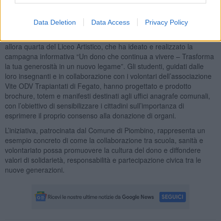
collaborazione tra scuola, istituzioni sanitarie e mondo del
volontariato.
Data Deletion
Data Access
Privacy Policy
Il progetto, promosso nell’ambito del programma regionale
dell’Organizzazione Toscana Trapianti (OTT), ha coinvolto la classe
allora quarta del Liceo Artistico, che ha ideato e realizzato la
campagna informativa “Un dono che continua a vivere – Trasforma
la tua generosità in un nuovo legame”. Gli studenti, guidati dalle
loro insegnanti e in collaborazione con i volontari dell’associazione
Vite ODV Trapiantati di Fegato, hanno progettato e prodotto
brochure, totem e manifesti destinati agli uffici anagrafe comunali,
con l’obiettivo di sensibilizzare i cittadini sull’importanza di
esprimere il proprio consenso alla donazione di organi.
L’iniziativa, patrocinata dal Comune di Piombino, rappresenta un
esempio concreto di come la collaborazione tra scuola, sanità e
volontariato possa promuovere la cultura del dono e diffondere
valori di solidarietà, responsabilità e partecipazione civica tra le
nuove generazioni.