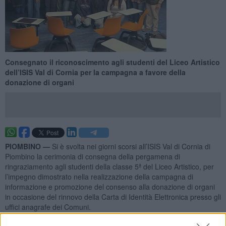
Consegnato il riconoscimento agli studenti del Liceo Artistico
dell’ISIS Val di Cornia per la campagna a favore della
donazione di organi
PIOMBINO —
Si è svolta nei giorni scorsi all’ISIS Val di Cornia di
Piombino la cerimonia di consegna della pergamena di
ringraziamento agli studenti della classe 5ª del Liceo Artistico, per
l’impegno dimostrato nella realizzazione della campagna di
informazione e promozione del consenso alla donazione di organi
in occasione del rinnovo della Carta di Identità Elettronica presso gli
uffici anagrafe dei Comuni.
La pergamena è stata consegnata dal vicepresidente