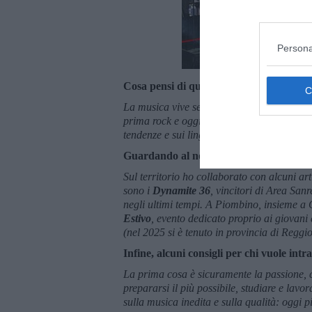
Persona
Cosa pensi di queste nuove tendenze mu
La musica vive sempre di cicli, è sempre s
prima rock e oggi soprattutto pop – cerco
tendenze e sui linguaggi della musica con
Guardando al nostro territorio, hai coll
Sul territorio ho collaborato con alcuni art
sono i
Dynamite 36
, vincitori di Area Sa
negli ultimi tempi. A Piombino, insieme a 
Estivo
, evento dedicato proprio ai giovani
(nel 2025 si è tenuto in provincia di Reggi
Infine, alcuni consigli per chi vuole int
La prima cosa è sicuramente la passione, c
prepararsi il più possibile, studiare e lavo
sulla musica inedita e sulla qualità: oggi 