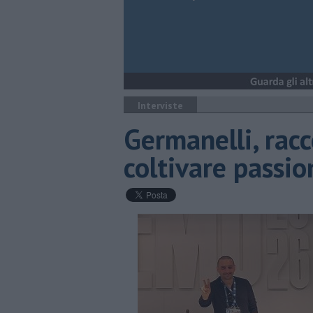
Interviste
Germanelli, rac
coltivare passio