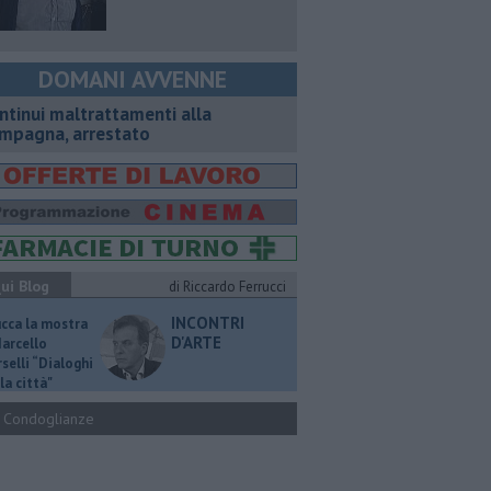
DOMANI AVVENNE
ntinui maltrattamenti alla
mpagna, arrestato
ui Blog
di Riccardo Ferrucci
INCONTRI
ucca la mostra
D'ARTE
Marcello
selli “Dialoghi
la città"
Condoglianze