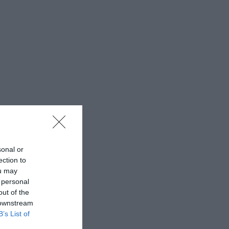
sonal or
ection to
ou may
 personal
out of the
 downstream
B’s List of