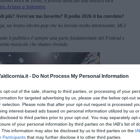
Sanremo Rock & Trend, il festival dedicato alla musica rock
tro Ariston a Settembre
.
o di più? Avevi un tuo favorito? Il podio 2026 ti ha convinto?
ga, un brano electro-pop che ho trovato molto interessante. Mi è
 fondo il pubblico è sempre una parte fondamentale del Festival e
omento musicale che stiamo vivendo.
ldicornia.it -
Do Not Process My Personal Information
to opt-out of the sale, sharing to third parties, or processing of your per
formation for targeted advertising by us, please use the below opt-out s
r selection. Please note that after your opt-out request is processed y
eing interest-based ads based on personal information utilized by us or
disclosed to third parties prior to your opt-out. You may separately opt-
losure of your personal information by third parties on the IAB’s list of
. This information may also be disclosed by us to third parties on the
IA
Participants
that may further disclose it to other third parties.