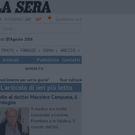
26°
36°
:
PIOMBINO
QuiNews.net
rdì
07 Agosto 2026
PRATO
FIRENZE
SIENA
AREZZO
Animali
Pubblicità
Contatti
SUVERETO
er sette giorni"
Tour culturale dell'assessora regionale Manetti
A
L'articolo di ieri più letto
dio al dottor Massimo Campana, il
rdoglio
Il medico era molto
conosciuto a Livorno,
Piombino e in Valdera. Il
ricordo dell'Asl