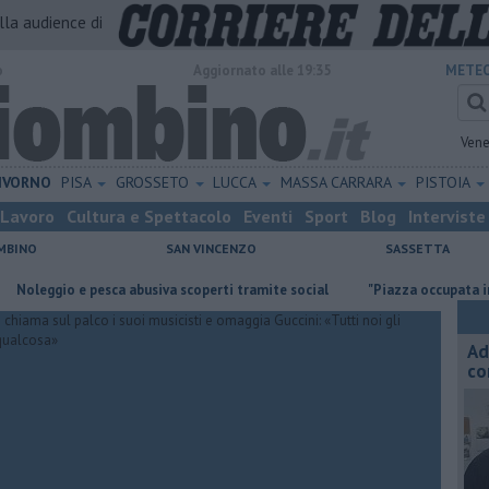
alla audience di
o
Aggiornato alle 19:35
METEO
Vene
IVORNO
PISA
GROSSETO
LUCCA
MASSA CARRARA
PISTOIA
Lavoro
Cultura e Spettacolo
Eventi
Sport
Blog
Interviste
MBINO
SAN VINCENZO
SASSETTA
e pesca abusiva scoperti tramite social
"Piazza occupata inutilmente p
Ad
co