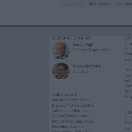
teatro ariston
ditonellapiaga
area sanr
REDAZIONE QUI NEWS
CAT
Cro
Marco Migli
Poli
Direttore Responsabile
Attu
Eco
Cult
Pietro Mattonai
Spo
Redattore
Spet
Inte
Opi
Imp
Collaboratori
Pro
Marcella Bitozzi, Sergio
Braccini, Michele Bufalino,
Valentina Caffieri, Linda
CO
Giuliani, Dina Laurenzi,
Cam
Monica Nocciolini, Paolo
Pio
Nocentini, Gabriele
San
Santarnecchi, Paola Silvi.