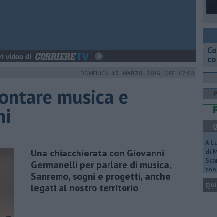
Co
co
DOMENICA
15 MARZO 2026
ORE 07:00
contare musica e
ni
Q
A L
Una chiacchierata con Giovanni
di 
Scar
Germanelli per parlare di musica,
con 
Sanremo, sogni e progetti, anche
QUI
legati al nostro territorio