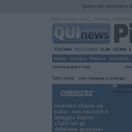
Questo sito contribuisce 
QUI
quotidiano online.
Percorso semplificat
TOSCANA
VALDICORNIA
ELBA
CECINA
L
Home
Cronaca
Politica
Attualità
CAMPIGLIA MARITTIMA
PIO
Manetti
Addio al dottor Massimo Campana, il cordoglio
Tutti i titoli:
Noleggio 
Jovanotti chiama sul
palco i suoi musicisti e
omaggia Guccini:
«Tutti noi gli
dobbiamo qualcosa»