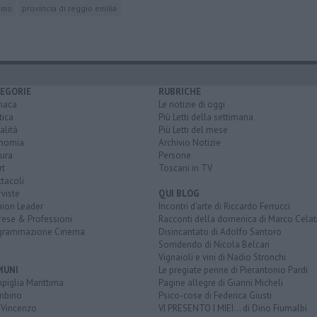
emo
provincia di reggio emilia
EGORIE
RUBRICHE
naca
Le notizie di oggi
tica
Più Letti della settimana
alità
Più Letti del mese
nomia
Archivio Notizie
ura
Persone
rt
Toscani in TV
tacoli
rviste
QUI BLOG
nion Leader
Incontri d'arte di Riccardo Ferrucci
rese & Professioni
Racconti della domenica di Marco Celat
grammazione Cinema
Disincantato di Adolfo Santoro
Sorridendo di Nicola Belcari
Vignaioli e vini di Nadio Stronchi
MUNI
Le pregiate penne di Pierantonio Pardi
piglia Marittima
Pagine allegre di Gianni Micheli
mbino
Psico-cose di Federica Giusti
 Vincenzo
VI PRESENTO I MIEI... di Dino Fiumalbi