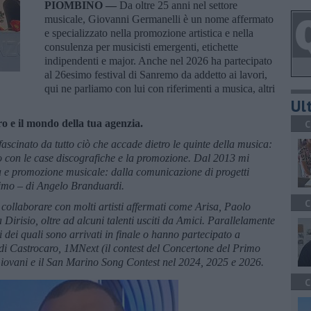
PIOMBINO —
Da oltre 25 anni nel settore
musicale, Giovanni Germanelli è un nome affermato
e specializzato nella promozione artistica e nella
consulenza per musicisti emergenti, etichette
indipendenti e major. Anche nel 2026 ha partecipato
al 26esimo festival di Sanremo da addetto ai lavori,
qui ne parliamo con lui con riferimenti a musica, altri
Ult
ro e il mondo della tua agenzia.
C
fascinato da tutto ciò che accade dietro le quinte della musica:
voro con le case discografiche e la promozione. Dal 2013 mi
a e promozione musicale: dalla comunicazione di progetti
ssimo – di Angelo Branduardi.
C
 collaborare con molti artisti affermati come Arisa, Paolo
irisio, oltre ad alcuni talenti usciti da Amici. Parallelamente
 dei quali sono arrivati in finale o hanno partecipato a
 di Castrocaro, 1MNext (il contest del Concertone del Primo
ovani e il San Marino Song Contest nel 2024, 2025 e 2026.
C