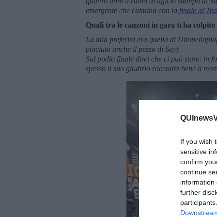
quattro anni il ruolo di ufficio stampa di 
emergente che culmina con la
finale al Tea
Quali tra le canzoni in gara ti ha colpit
La mia preferita era quella di Ditonellapia
piaciuto anche il pezzo di Sayf.
Sul podio finale direi che ci può stare: in
spesso il suo giudizio racconta bene il m
QUInewsVa
If you wish 
sensitive in
confirm you
continue se
information 
further disc
participants
Downstream 