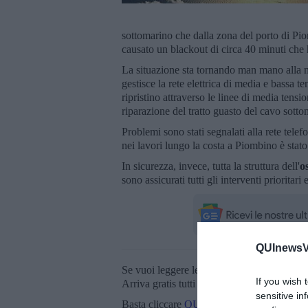
sottomarino che dalla zona del porto di Piom
causato un blackout di circa 40 minuti che h
La situazione sta tornando man mano alla 
gestisce la rete elettrica di media e bassa 
ripristino attraverso le linee di media tensi
riparazione del tratto guasto del cavo sotto
Problemi sono stati segnalati alla rete tele
nei lavori lungo la costa a Piombino è stat
In sicurezza, invece, tutta la struttura dell'
o
sono assicurati tutti gli interventi prioritari
QUInewsVa
Se vuoi leggere le notizie principali della T
If you wish 
Arriva gratis tutti i giorni alle 20:00 dirett
sensitive in
Basta cliccare
QUI