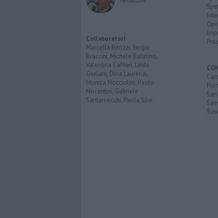
Redattore
Spet
Inte
Opi
Imp
Collaboratori
Pro
Marcella Bitozzi, Sergio
Braccini, Michele Bufalino,
Valentina Caffieri, Linda
CO
Giuliani, Dina Laurenzi,
Cam
Monica Nocciolini, Paolo
Pio
Nocentini, Gabriele
San
Santarnecchi, Paola Silvi.
Sas
Suv