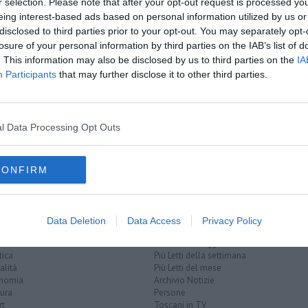
r selection. Please note that after your opt-out request is processed y
eing interest-based ads based on personal information utilized by us or
disclosed to third parties prior to your opt-out. You may separately opt-
losure of your personal information by third parties on the IAB’s list of
A
qua
. This information may also be disclosed by us to third parties on the
IA
ata e vinta"
Participants
that may further disclose it to other third parties.
black out
telefono
terna
porto di piombino
corrente elettrica
l Data Processing Opt Outs
dia tensione
alta tensione
internet
cavo
fibra ottica
CONFIRM
Data Deletion
Data Access
Privacy Policy
EGORIE
RUBRICHE
naca
Le notizie di oggi
tica
Più Letti della settimana
alità
Più Letti del mese
nomia
Archivio Notizie
ura
Persone
rt
Toscani in TV