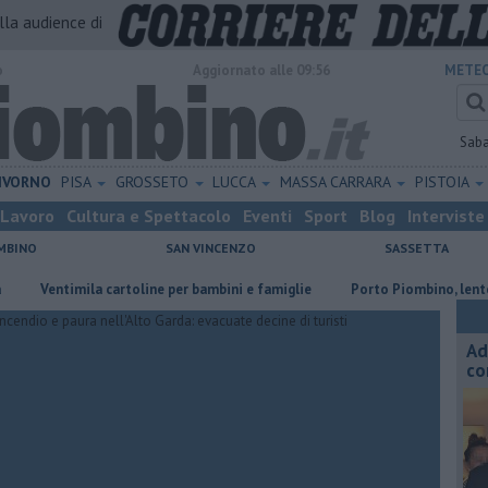
alla audience di
o
Aggiornato alle 09:56
METEO
Sab
IVORNO
PISA
GROSSETO
LUCCA
MASSA CARRARA
PISTOIA
Lavoro
Cultura e Spettacolo
Eventi
Sport
Blog
Interviste
MBINO
SAN VINCENZO
SASSETTA
entimila cartoline per bambini e famiglie
Porto Piombino, lente sui pa
Ad
co