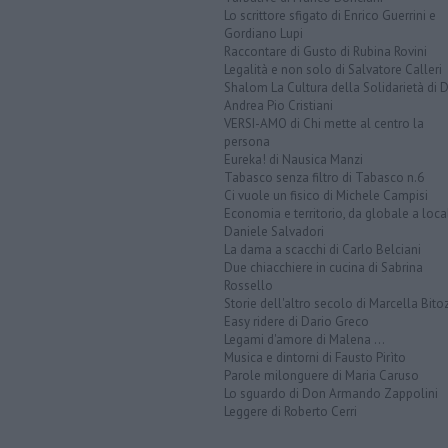
Lo scrittore sfigato di Enrico Guerrini e
Gordiano Lupi
Raccontare di Gusto di Rubina Rovini
Legalità e non solo di Salvatore Calleri
Shalom La Cultura della Solidarietà di 
Andrea Pio Cristiani
VERSI-AMO di Chi mette al centro la
persona
Eureka! di Nausica Manzi
Tabasco senza filtro di Tabasco n.6
Ci vuole un fisico di Michele Campisi
Economia e territorio, da globale a loca
Daniele Salvadori
La dama a scacchi di Carlo Belciani
Due chiacchiere in cucina di Sabrina
Rossello
Storie dell'altro secolo di Marcella Bito
Easy ridere di Dario Greco
Legami d'amore di Malena ...
Musica e dintorni di Fausto Pirìto
Parole milonguere di Maria Caruso
Lo sguardo di Don Armando Zappolini
Leggere di Roberto Cerri