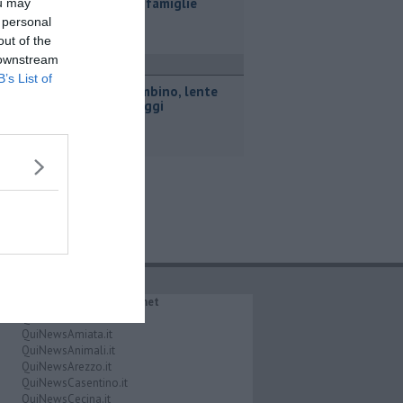
bambini e famiglie
ou may
 personal
out of the
 downstream
ttualità
B’s List of
Porto Piombino, lente
sui parcheggi
IL NETWORK QuiNews.net
QuiNewsAbetone.it
QuiNewsAmiata.it
QuiNewsAnimali.it
QuiNewsArezzo.it
QuiNewsCasentino.it
QuiNewsCecina.it