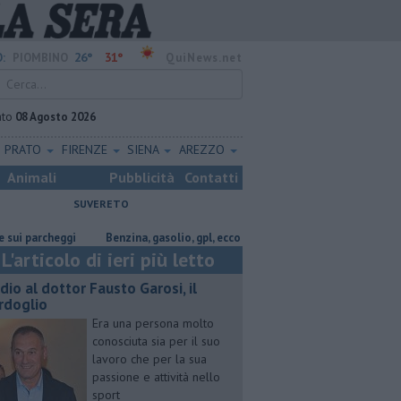
26°
31°
:
PIOMBINO
QuiNews.net
ato
08 Agosto 2026
PRATO
FIRENZE
SIENA
AREZZO
Animali
Pubblicità
Contatti
SUVERETO
rcheggi
​Benzina, gasolio, gpl, ecco dove risparmiare
Lavori in via C
L'articolo di ieri più letto
dio al dottor Fausto Garosi, il
rdoglio
Era una persona molto
conosciuta sia per il suo
lavoro che per la sua
passione e attività nello
sport