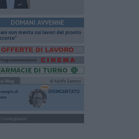
DOMANI AVVENNE
iani non menta sui lavori del pronto
ccorso"
ui Blog
di Adolfo Santoro
DISINCANTATO
esempio di
ismo
Condoglianze