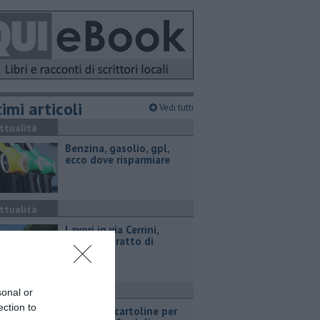
imi articoli
Vedi tutti
ttualità
​Benzina, gasolio, gpl,
ecco dove risparmiare
ttualità
Lavori in via Cerrini,
riapre un tratto di
strada
ttualità
sonal or
ection to
Ventimila cartoline per