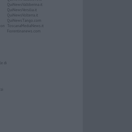
QuiNewsValtiberina.it
QuiNewsVersilia.it
QuiNewsVolterra.it
QuiNewsTango.com
Don
ToscanaMediaNews.it
Fiorentinanews.com
le di
zzi