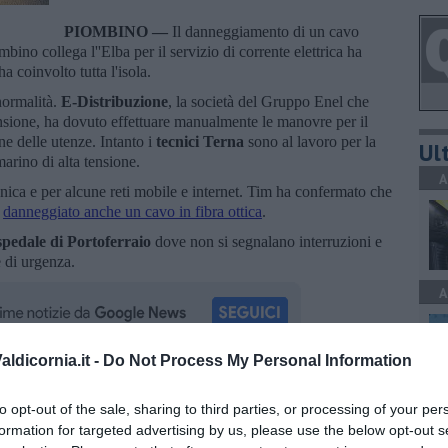
PIOMBINO —
Il danneggiamento di un cavo
bino collega l''Elba per il servizio di corrente elettrica ha
a coinvolto tutta l'isola.
normalità.
E-Distribuzione
, la società del Gruppo Enel che
tensione, ha dovuto effettuare manualmente le manovre per il
one delle utenze. Intanto i
tecnici Terna
sono al lavoro per la
Ult
marino di alta tensione.
A
fonica e per alcune reti mobile e internet. Tim ha confermato che
o
danneggiato anche un cavo in fibra ottica
.
spedale di Portoferraio
dove non si segnalano interruzioni e
 e di urgenza.
A
ldicornia.it -
Do Not Process My Personal Information
oscana iscriviti alla
Newsletter QUInews - ToscanaMedia.
A
to opt-out of the sale, sharing to third parties, or processing of your per
amente nella tua casella di posta.
formation for targeted advertising by us, please use the below opt-out s