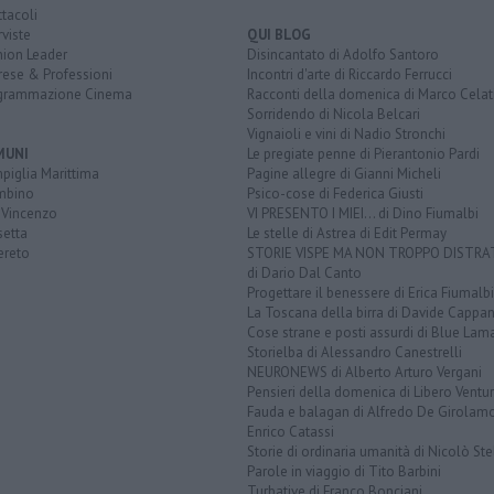
tacoli
rviste
QUI BLOG
nion Leader
Disincantato di Adolfo Santoro
rese & Professioni
Incontri d'arte di Riccardo Ferrucci
grammazione Cinema
Racconti della domenica di Marco Celat
Sorridendo di Nicola Belcari
Vignaioli e vini di Nadio Stronchi
MUNI
Le pregiate penne di Pierantonio Pardi
piglia Marittima
Pagine allegre di Gianni Micheli
mbino
Psico-cose di Federica Giusti
 Vincenzo
VI PRESENTO I MIEI... di Dino Fiumalbi
setta
Le stelle di Astrea di Edit Permay
ereto
STORIE VISPE MA NON TROPPO DISTR
di Dario Dal Canto
Progettare il benessere di Erica Fiumalbi
La Toscana della birra di Davide Cappan
Cose strane e posti assurdi di Blue Lam
Storielba di Alessandro Canestrelli
NEURONEWS di Alberto Arturo Vergani
Pensieri della domenica di Libero Ventur
Fauda e balagan di Alfredo De Girolam
Enrico Catassi
Storie di ordinaria umanità di Nicolò Ste
Parole in viaggio di Tito Barbini
Turbative di Franco Bonciani