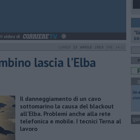
"G
so
LUNEDÌ
15 APRILE 2019
ORE 14:12
mbino lascia l'Elba
Q
​Un 
Il danneggiamento di un cavo
civ
sottomarino la causa del blackout
all'Elba. Problemi anche alla rete
QUI
telefonica e mobile. I tecnici Terna al
lavoro