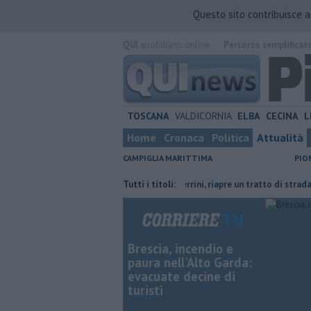
Questo sito contribuisce 
QUI
quotidiano online.
Percorso semplificat
TOSCANA
VALDICORNIA
ELBA
CECINA
L
Home
Cronaca
Politica
Attualità
CAMPIGLIA MARITTIMA
PIO
o dove risparmiare
Lavori in via Cerrini, riapre un tratto di strada
Tutti i titoli:
V
Brescia, incendio e
paura nell'Alto Garda:
evacuate decine di
turisti