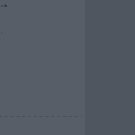
le di
zzi