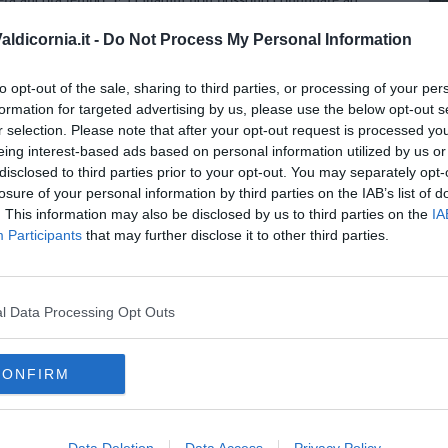
 intervenire immediatamente aumentando la pressione dell'acqua
ldicornia.it -
Do Not Process My Personal Information
mente possibili per ridurre fin da subito i disagi. Sappiamo che la
C
iva perdita idrica verificatasi in un'area privata e dalle criticità
enzioni e ammodernamenti. Ma le cause del problema non possono
to opt-out of the sale, sharing to third parties, or processing of your per
 di un disservizio che incide sulla qualità della vita delle
formation for targeted advertising by us, please use the below opt-out s
r selection. Please note that after your opt-out request is processed y
eing interest-based ads based on personal information utilized by us or
disclosed to third parties prior to your opt-out. You may separately opt-
losure of your personal information by third parties on the IAB’s list of
. This information may also be disclosed by us to third parties on the
IA
Participants
that may further disclose it to other third parties.
oscana iscriviti alla
Newsletter QUInews - ToscanaMedia.
amente nella tua casella di posta.
l Data Processing Opt Outs
CONFIRM
rtiere
monitoraggio
niale
Data Deletion
Data Access
Privacy Policy