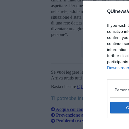
aspettare. Per questo chiediamo ad ASA di
QUInewsVa
nella rete, adottando tutte le misure tecnica
situazione è stata aggravata da una significat
di una rete datata che necessita di manut
If you wish 
diventare una giustificazione per il protrarsi
sensitive in
persone".
confirm you
continue se
information 
further disc
participants
Downstream 
Se vuoi leggere le notizie principali della T
Arriva gratis tutti i giorni alle 20:00 dirett
Basta cliccare
QUI
Persona
Ti potrebbe interessare anche:
Acqua col contagocce, protesta il qua
Prevenzione arbovirosi, ordinanza e 
Problemi tra vicini, stalking condomi