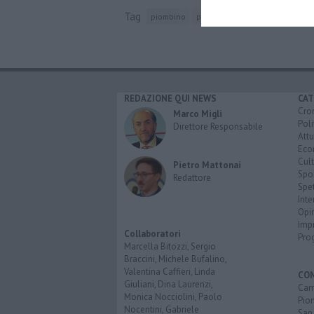
Tag
piombino
principato di piombino
piazza
REDAZIONE QUI NEWS
CAT
Cro
Marco Migli
Poli
Direttore Responsabile
Attu
Eco
Cult
Pietro Mattonai
Spo
Redattore
Spet
Inte
Opi
Imp
Collaboratori
Pro
Marcella Bitozzi, Sergio
Braccini, Michele Bufalino,
Valentina Caffieri, Linda
CO
Giuliani, Dina Laurenzi,
Cam
Monica Nocciolini, Paolo
Pio
Nocentini, Gabriele
San