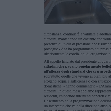
circostanza, continuerà a valutare e adottare
cittadini, mantenendo un costante confront
presenza di livelli di pressione che risultano
prosegue - Asa ha programmato nei prossimi 
ulteriormente le condizioni di erogazione n
All'appello lanciato dal presidente di quart
cittadini che pagano regolarmente bollette
all'altezza degli standard che ci si aspe
soprattutto quelle che vivono ai piani più a
erogano acqua a sufficienza o con situazion
domestiche. - hanno commentato - L'Ammini
cittadini. In questi mesi abbiamo rappresent
residenti, chiedendo interventi concreti e t
l'inserimento nella programmazione dell'ins
un intervento che va nella direzione auspic
chiari: si tratta di una soluzione che richi