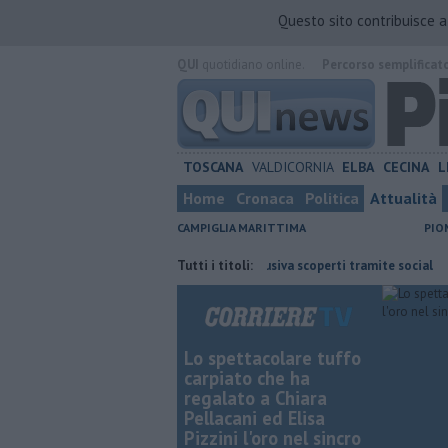
Questo sito contribuisce 
QUI
quotidiano online.
Percorso semplificat
TOSCANA
VALDICORNIA
ELBA
CECINA
L
Home
Cronaca
Politica
Attualità
CAMPIGLIA MARITTIMA
PIO
 cordoglio
Noleggio e pesca abusiva scoperti tramite social
Tutti i titoli:
"Piaz
Lo spettacolare tuffo
carpiato che ha
regalato a Chiara
Pellacani ed Elisa
Pizzini l'oro nel sincro