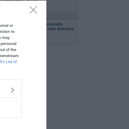
giorni"
ronaca
Suvereto, incendio
sonal or
vicino alla rete elettrica
ection to
ou may
 personal
out of the
 downstream
B’s List of