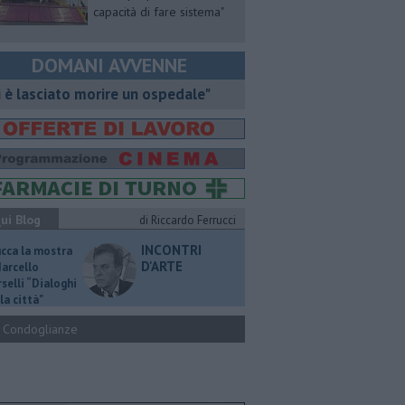
capacità di fare sistema"
DOMANI AVVENNE
i è lasciato morire un ospedale"
ui Blog
di Riccardo Ferrucci
INCONTRI
ucca la mostra
D'ARTE
Marcello
selli “Dialoghi
la città"
Condoglianze