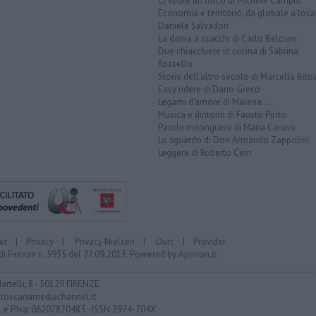
Ci vuole un fisico di Michele Campisi
Economia e territorio, da globale a loca
Daniele Salvadori
La dama a scacchi di Carlo Belciani
Due chiacchiere in cucina di Sabrina
Rossello
Storie dell'altro secolo di Marcella Bito
Easy ridere di Dario Greco
Legami d'amore di Malena ...
Musica e dintorni di Fausto Pirìto
Parole milonguere di Maria Caruso
Lo sguardo di Don Armando Zappolini
Leggere di Roberto Cerri
er
|
Privacy
|
Privacy Nielsen
|
Durc
|
Provider
di Firenze n. 5935 del 27.09.2013. Powered by
Aperion.it
Martelli, 8 - 50129 FIRENZE
toscanamediachannel.it
F. e P.Iva: 06207870483 - ISSN 2974-704X