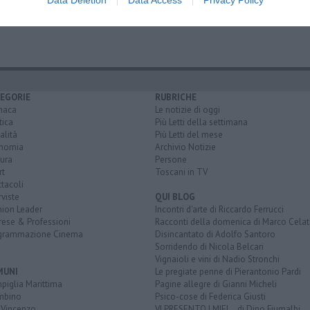
 della costituzione
EGORIE
RUBRICHE
naca
Le notizie di oggi
tica
Più Letti della settimana
alità
Più Letti del mese
nomia
Archivio Notizie
ura
Persone
rt
Toscani in TV
tacoli
rviste
QUI BLOG
nion Leader
Incontri d'arte di Riccardo Ferrucci
rese & Professioni
Racconti della domenica di Marco Celat
grammazione Cinema
Disincantato di Adolfo Santoro
Sorridendo di Nicola Belcari
Vignaioli e vini di Nadio Stronchi
MUNI
Le pregiate penne di Pierantonio Pardi
piglia Marittima
Pagine allegre di Gianni Micheli
mbino
Psico-cose di Federica Giusti
 Vincenzo
VI PRESENTO I MIEI... di Dino Fiumalbi