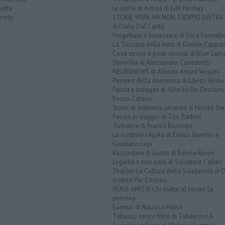
setta
Le stelle di Astrea di Edit Permay
ereto
STORIE VISPE MA NON TROPPO DISTR
di Dario Dal Canto
Progettare il benessere di Erica Fiumalbi
La Toscana della birra di Davide Cappan
Cose strane e posti assurdi di Blue Lam
Storielba di Alessandro Canestrelli
NEURONEWS di Alberto Arturo Vergani
Pensieri della domenica di Libero Ventur
Fauda e balagan di Alfredo De Girolam
Enrico Catassi
Storie di ordinaria umanità di Nicolò Ste
Parole in viaggio di Tito Barbini
Turbative di Franco Bonciani
Lo scrittore sfigato di Enrico Guerrini e
Gordiano Lupi
Raccontare di Gusto di Rubina Rovini
Legalità e non solo di Salvatore Calleri
Shalom La Cultura della Solidarietà di 
Andrea Pio Cristiani
VERSI-AMO di Chi mette al centro la
persona
Eureka! di Nausica Manzi
Tabasco senza filtro di Tabasco n.6