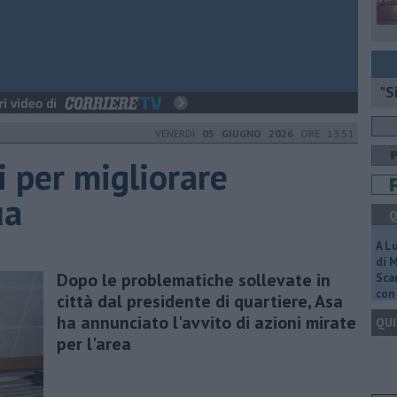
"S
VENERDÌ
05 GIUGNO 2026
ORE 13:51
i per migliorare
ua
Q
A L
di 
Dopo le problematiche sollevate in
Scar
con 
città dal presidente di quartiere, Asa
ha annunciato l'avvito di azioni mirate
QUI
per l'area