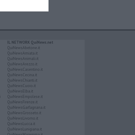
IL NETWORK QuiNews.net
QuiNewsAbetone.it
QuiNewsAmiata.it
QuiNewsAnimali.it
QuiNewsArezzo.it
QuiNewsCasentino.it
QuiNewsCecina.it
QuiNewsChianti.it
QuiNewsCuoio.it
QuiNewsElba.it
i
QuiNewsEmpolese.it
QuiNewsFirenze.it
QuiNewsGarfagnana.it
QuiNewsGrosseto.it
QuiNewsLivorno.it
QuiNewsLucca.it
QuiNewsLunigiana.it
QuiNewsMaremma.it