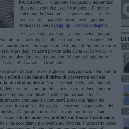
PIOMBINO —
Migliorare l'erogazione del servizio
idrico nella zona di piazza Costituzione. E' quanto
assicurano da Asa dopo la segnalazione e la richiesta
di intervento da parte del presidente del quartiere
Porta a terra Desco
(leggi qui l'articolo collegato)
.
"Asa, - si legge in una nota - come avviene in ogni
Ult
 le migliori soluzioni possibili per rispondere alle esigenze dei
o e una stretta collaborazione con il Comune di Piombino. Pur in
C
 al di sopra degli standard previsti dalla Carta del Servizio, - si
giorni alcuni interventi mirati con l’obiettivo di migliorare
ella zona di piazza della Costituzione".
iere si sono uniti anche i consiglieri di maggioranza. "Parliamo di
 e tributi e che hanno il diritto di ricevere un servizio
C
tta da una città moderna
. Non è accettabile che molte famiglie,
lti, debbano fare i conti quotidianamente con rubinetti che non
i che rendono complicate anche le più normali attività
strazione comunale è e continuerà a essere al fianco dei
ato con forza ad Asa il disagio e la crescente esasperazione dei
empestivi. Da questo confronto è arrivato un primo risultato:
P
tallazione di
due autoclavi pubbliche in Piazza Costituzione
,
ata e che accogliamo positivamente. Tuttavia, è necessario essere
ederà ancora tempo. E i cittadini non possono continuare ad