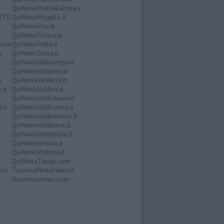
QuiNewsMassaCarrara.it
ATTE
QuiNewsMugello.it
QuiNewsPisa.it
QuiNewsPistoia.it
nari
QuiNewsPrato.it
a
QuiNewsSiena.it
QuiNewsValbisenzio.it
QuiNewsValdarno.it
i
QuiNewsValdelsa.it
o e
QuiNewsValdera.it
QuiNewsValdichiana.it
lla
QuiNewsValdicornia.it
QuiNewsValdinievole.it
QuiNewsValdisieve.it
QuiNewsValtiberina.it
QuiNewsVersilia.it
QuiNewsVolterra.it
QuiNewsTango.com
Don
ToscanaMediaNews.it
Fiorentinanews.com