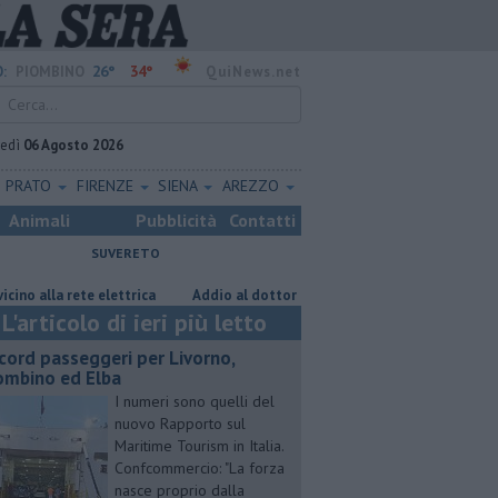
26°
34°
:
PIOMBINO
QuiNews.net
vedì
06 Agosto 2026
PRATO
FIRENZE
SIENA
AREZZO
Animali
Pubblicità
Contatti
SUVERETO
a rete elettrica
Addio al dottor Massimo Campana, il cordoglio
No
L'articolo di ieri più letto
cord passeggeri per Livorno,
ombino ed Elba
I numeri sono quelli del
nuovo Rapporto sul
Maritime Tourism in Italia.
Confcommercio: "La forza
nasce proprio dalla