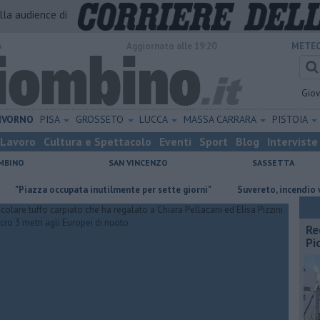
alla audience di
o
Aggiornato alle 19:20
METEO
Gio
IVORNO
PISA
GROSSETO
LUCCA
MASSA CARRARA
PISTOIA
Lavoro
Cultura e Spettacolo
Eventi
Sport
Blog
Interviste
MBINO
SAN VINCENZO
SASSETTA
za occupata inutilmente per sette giorni"
Suvereto, incendio vicino all
Re
Pi