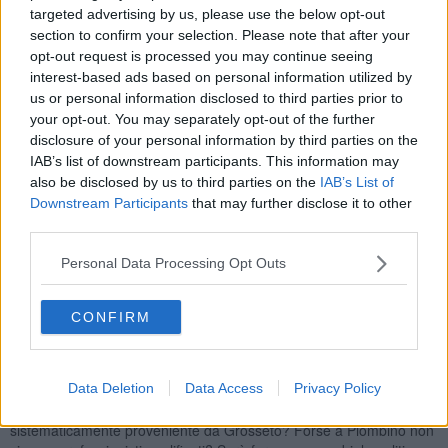
targeted advertising by us, please use the below opt-out
invece l’evidenza pubblica e con un organico ampiamente coperto".
section to confirm your selection. Please note that after your
Lo sottolinea il gruppo consiliare Pd in una nota.
opt-out request is processed you may continue seeing
interest-based ads based on personal information utilized by
us or personal information disclosed to third parties prior to
your opt-out. You may separately opt-out of the further
"All’interno della segreteria del sindaco sono già presenti una unità,
disclosure of your personal information by third parties on the
assunta come addetta alla comunicazione, e una risorsa interna,
IAB’s list of downstream participants. This information may
responsabile di servizio, peraltro iscritta all'albo dei giornalisti.
also be disclosed by us to third parties on the
IAB’s List of
Insomma,
anziché potenziare altri settori strategici per la
Downstream Participants
that may further disclose it to other
macchina amministrativa, il sindaco rafforza la macchina della
third parties.
propaganda politica
. Mentre rimane sospesa, lo è ormai da sette
mesi, la pubblicazione del periodico
Piombino Oggi,
che
Personal Data Processing Opt Outs
rappresentava un momento di informazione per la cittadinanza e di
pluralismo, dal momento che portava in tutte le case la voce di tutte
CONFIRM
le forze politiche presenti in Consiglio comunale. - prosegue - La
sospensione è dettata da esigenze di bilancio, esigenze che
evidentemente non si ravvisano quando c’è da investire in
propaganda politica".
Data Deletion
Data Access
Privacy Policy
E pongono una serie di domande: "Perché viene assunto personale
sistematicamente proveniente da Grosseto? Forse a Piombino non