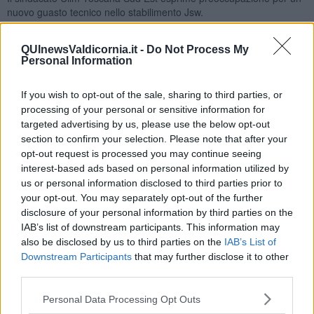
nuovo guasto tecnico nello stabilimento Jsw.
QUInewsValdicornia.it -
Do Not Process My
Personal Information
"Da ieri risulta che siano state montate delle allunghe per utilizzare
l’unico motore funzionante rischiando però così di provocare danni
If you wish to opt-out of the sale, sharing to third parties, or
anche a questo motore. - prosegue il sindacato - Abbiamo inviato
processing of your personal or sensitive information for
alla Direzione e al presidente Marco Carrai una mail per un
targeted advertising by us, please use the below opt-out
incontro urgente per poter avere da loro i necessari chiarimenti.
section to confirm your selection. Please note that after your
Vista l’urgenze abbiamo proposto anche una call perché serve
opt-out request is processed you may continue seeing
avere dettagli e conoscere le modalità con cui intendono intervenire
interest-based ads based on personal information utilized by
per risolvere la problematica. Non restiamo purtroppo sorpresi visto
us or personal information disclosed to third parties prior to
che sono mesi che denunciamo che questo stabilimento manca di
your opt-out. You may separately opt-out of the further
una guida, ma siamo estremamente preoccupati per il futuro
disclosure of your personal information by third parties on the
dell’unico impianto in marcia in Jsw e dell’unico treno che produce
IAB’s list of downstream participants. This information may
rotaie in Italia. Contemporaneamente abbiamo chiesto di essere
aggiornati in merito all’acquisto dei pezzi necessari al ripristino della
also be disclosed by us to third parties on the
IAB’s List of
60.000 per la quale ci sono stati detti (un mese fa circa) che
Downstream Participants
that may further disclose it to other
serviranno tempi di approvvigionamento lunghi (si parla di 4 mesi)
third parties.
e ci auguriamo che gli ordini siano già stati effettuati.
Ci saremmo
aspettati di essere prontamente contattati per confrontarci
Personal Data Processing Opt Outs
visto che sul reparto del treno rotaie anche i lavoratori sono