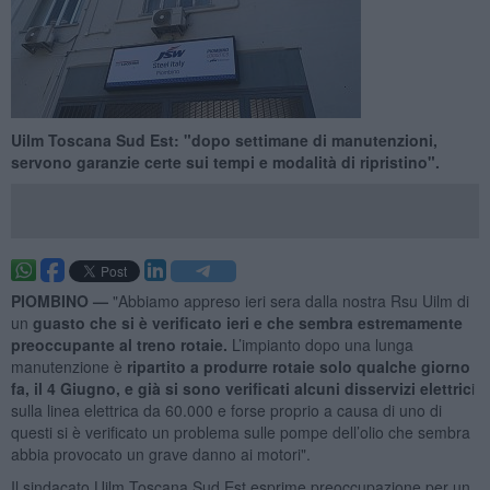
Uilm Toscana Sud Est: "dopo settimane di manutenzioni,
servono garanzie certe sui tempi e modalità di ripristino".
PIOMBINO —
"Abbiamo appreso ieri sera dalla nostra Rsu Uilm di
un
guasto che si è verificato ieri e che sembra estremamente
preoccupante al treno rotaie.
L’impianto dopo una lunga
manutenzione è
ripartito a produrre rotaie solo qualche giorno
fa, il 4 Giugno, e già si sono verificati alcuni disservizi elettric
i
sulla linea elettrica da 60.000 e forse proprio a causa di uno di
questi si è verificato un problema sulle pompe dell’olio che sembra
abbia provocato un grave danno ai motori".
Il sindacato Uilm Toscana Sud Est esprime preoccupazione per un