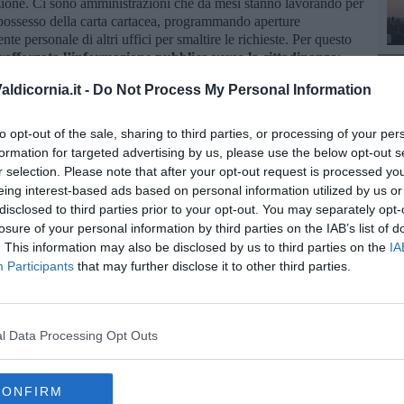
zione. Ci sono amministrazioni che da mesi stanno lavorando per
in possesso della carta cartacea, programmando aperture
 personale di altri uffici per smaltire le richieste. Per questo
fforzata l’informazione pubblica verso la cittadinanza
:
C
re per tempo al rinnovo per evitare che centinaia di persone si
ldicornia.it -
Do Not Process My Personal Information
.
Allo stesso tempo serve uno sforzo organizzativo ulteriore
,
iù ampie, anche dedicate ai soli residenti, e modalità che
za scaricare responsabilità sui dipendenti comunali, che stanno
to opt-out of the sale, sharing to third parties, or processing of your per
ici insufficienti".
formation for targeted advertising by us, please use the below opt-out s
r selection. Please note that after your opt-out request is processed y
re il prezzo di una cattiva programmazione nazionale e di una
eing interest-based ads based on personal information utilized by us or
a volta i cittadini".
disclosed to third parties prior to your opt-out. You may separately opt-
losure of your personal information by third parties on the IAB’s list of
. This information may also be disclosed by us to third parties on the
IA
Participants
that may further disclose it to other third parties.
oscana iscriviti alla
Newsletter QUInews - ToscanaMedia.
amente nella tua casella di posta.
l Data Processing Opt Outs
CONFIRM