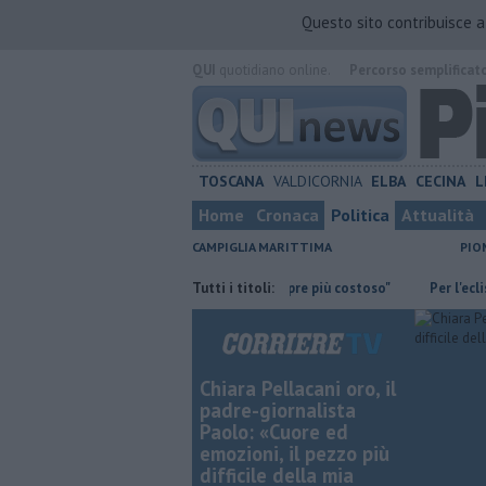
Questo sito contribuisce 
QUI
quotidiano online.
Percorso semplificat
TOSCANA
VALDICORNIA
ELBA
CECINA
L
Home
Cronaca
Politica
Attualità
CAMPIGLIA MARITTIMA
PIO
o la guardia"
"Apritiborgo sempre più costoso"
Tutti i titoli:
Per l'eclissi tutt
Chiara Pellacani oro, il
padre-giornalista
Paolo: «Cuore ed
emozioni, il pezzo più
difficile della mia