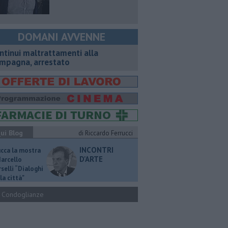
DOMANI AVVENNE
ntinui maltrattamenti alla
mpagna, arrestato
ui Blog
di Riccardo Ferrucci
INCONTRI
ucca la mostra
D'ARTE
Marcello
selli “Dialoghi
la città"
Condoglianze