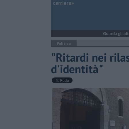
carriera»
Politica
"Ritardi nei ril
d'identità"