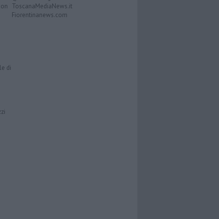
Don
ToscanaMediaNews.it
Fiorentinanews.com
le di
zzi