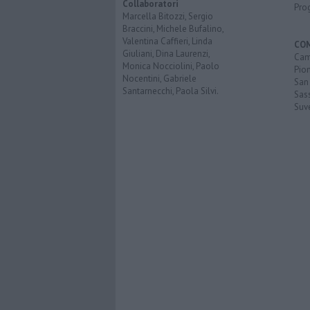
Collaboratori
Pro
Marcella Bitozzi, Sergio
Braccini, Michele Bufalino,
Valentina Caffieri, Linda
CO
Giuliani, Dina Laurenzi,
Cam
Monica Nocciolini, Paolo
Pio
Nocentini, Gabriele
San
Santarnecchi, Paola Silvi.
Sas
Suv