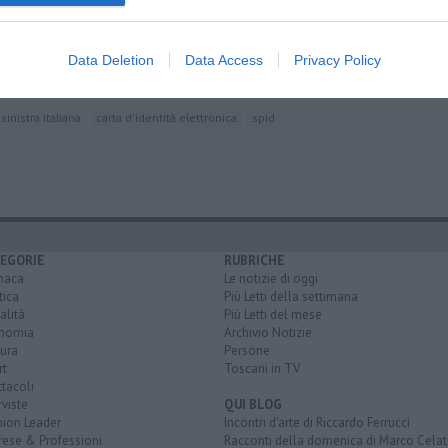
tità
voli
Data Deletion
Data Access
Privacy Policy
 famiglie
sinistra italiana
carta d'identità elettronica
spid
EGORIE
RUBRICHE
naca
Le notizie di oggi
tica
Più Letti della settimana
alità
Più Letti del mese
nomia
Archivio Notizie
ura
Persone
rt
Toscani in TV
tacoli
rviste
QUI BLOG
nion Leader
Incontri d'arte di Riccardo Ferrucci
rese & Professioni
Racconti della domenica di Marco Celat