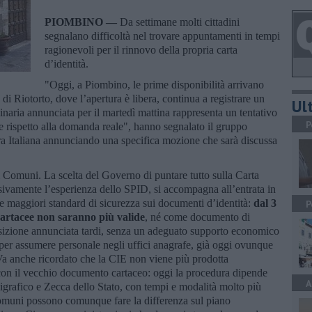
PIOMBINO —
Da settimane molti cittadini
segnalano difficoltà nel trovare appuntamenti in tempi
ragionevoli per il rinnovo della propria carta
d’identità.
"Oggi, a Piombino, le prime disponibilità arrivano
 di Riotorto, dove l’apertura è libera, continua a registrare un
Ult
dinaria annunciata per il martedì mattina rappresenta un tentativo
P
e rispetto alla domanda reale", hanno segnalato il gruppo
a Italiana annunciando una specifica mozione che sarà discussa
 Comuni. La scelta del Governo di puntare tutto sulla Carta
ssivamente l’esperienza dello SPID, si accompagna all’entrata in
 maggiori standard di sicurezza sui documenti d’identità:
dal 3
P
 cartacee non saranno più valide
, né come documento di
nsizione annunciata tardi, senza un adeguato supporto economico
ie per assumere personale negli uffici anagrafe, già oggi ovunque
Va anche ricordato che la CIE non viene più prodotta
on il vecchio documento cartaceo: oggi la procedura dipende
A
oligrafico e Zecca dello Stato, con tempi e modalità molto più
 Comuni possono comunque fare la differenza sul piano