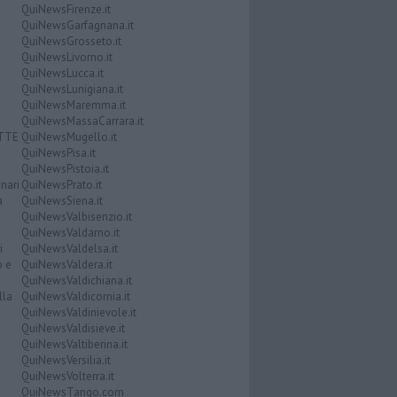
QuiNewsFirenze.it
QuiNewsGarfagnana.it
QuiNewsGrosseto.it
QuiNewsLivorno.it
QuiNewsLucca.it
QuiNewsLunigiana.it
QuiNewsMaremma.it
QuiNewsMassaCarrara.it
ATTE
QuiNewsMugello.it
QuiNewsPisa.it
QuiNewsPistoia.it
nari
QuiNewsPrato.it
a
QuiNewsSiena.it
QuiNewsValbisenzio.it
QuiNewsValdarno.it
i
QuiNewsValdelsa.it
o e
QuiNewsValdera.it
QuiNewsValdichiana.it
lla
QuiNewsValdicornia.it
QuiNewsValdinievole.it
QuiNewsValdisieve.it
QuiNewsValtiberina.it
QuiNewsVersilia.it
QuiNewsVolterra.it
QuiNewsTango.com