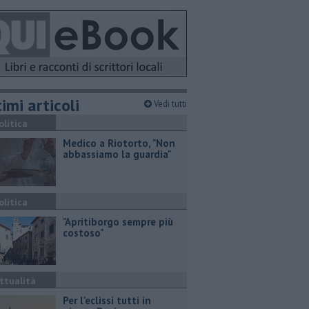
imi articoli
Vedi tutti
olitica
Medico a Riotorto, "Non
abbassiamo la guardia"
olitica
"Apritiborgo sempre più
costoso"
ttualità
Per l'eclissi tutti in