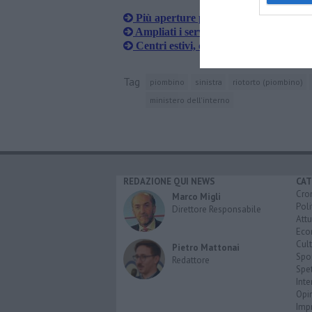
Più aperture per rifare la carta d'iden
Ampliati i servizi allo sportello di Sali
Centri estivi, confermato sostegno alle
Tag
piombino
sinistra
riotorto (piombino)
ministero dell'interno
REDAZIONE QUI NEWS
CAT
Cro
Marco Migli
Poli
Direttore Responsabile
Attu
Eco
Cult
Pietro Mattonai
Spo
Redattore
Spet
Inte
Opi
Imp