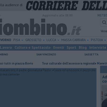
alla audience di
o
Aggiornato alle 08:00
METEO
Vene
IVORNO
PISA
GROSSETO
LUCCA
MASSA CARRARA
PISTOIA
Lavoro
Cultura e Spettacolo
Eventi
Sport
Blog
Interviste
MBINO
SAN VINCENZO
SASSETTA
i in piazza Bovio
Tour culturale dell'assessora regionale Manetti
Me
Ad
co