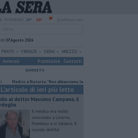
26°
36°
:
PIOMBINO
QuiNews.net
rdì
07 Agosto 2026
PRATO
FIRENZE
SIENA
AREZZO
Animali
Pubblicità
Contatti
SUVERETO
dico a Riotorto, "Non abbassiamo la guardia"
"Apritiborgo sempre più
L'articolo di ieri più letto
dio al dottor Massimo Campana, il
rdoglio
Il medico era molto
conosciuto a Livorno,
Piombino e in Valdera. Il
ricordo dell'Asl