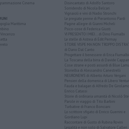
grammazione Cinema
Disincantato di Adolfo Santoro
Sorridendo di Nicola Belcari
Vignaioli e vini di Nadio Stronchi
MUNI
Le pregiate penne di Pierantonio Pardi
piglia Marittima
Pagine allegre di Gianni Micheli
mbino
Psico-cose di Federica Giusti
 Vincenzo
VI PRESENTO I MIEI... di Dino Fiumalbi
setta
Le stelle di Astrea di Edit Permay
ereto
STORIE VISPE MA NON TROPPO DISTR
di Dario Dal Canto
Progettare il benessere di Erica Fiumalbi
La Toscana della birra di Davide Cappan
Cose strane e posti assurdi di Blue Lam
Storielba di Alessandro Canestrelli
NEURONEWS di Alberto Arturo Vergani
Pensieri della domenica di Libero Ventur
Fauda e balagan di Alfredo De Girolam
Enrico Catassi
Storie di ordinaria umanità di Nicolò Ste
Parole in viaggio di Tito Barbini
Turbative di Franco Bonciani
Lo scrittore sfigato di Enrico Guerrini e
Gordiano Lupi
Raccontare di Gusto di Rubina Rovini
Legalità e non solo di Salvatore Calleri