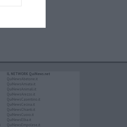
IL NETWORK QuiNews.net
QuiNewsAbetone.it
QuiNewsAmiata.it
QuiNewsAnimali.it
QuiNewsArezzo.it
QuiNewsCasentino.it
QuiNewsCecina.it
QuiNewsChianti.it
QuiNewsCuoio.it
QuiNewsElba.it
i
QuiNewsEmpolese.it