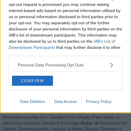
opt-out request is processed you may continue seeing
molti anni di permanenza in tale categoria. Ghini si dichiara
interest-based ads based on personal information utilized by
rassicurato avendo lavorato con i ragazzi tutta la settimana per
us or personal information disclosed to third parties prior to
migliorare gli aspetti emersi dalle due scorse amichevoli, come il
your opt-out. You may separately opt-out of the further
consolidamento del punto di incontro ed il mantenimento del
possesso dalle fasi statiche.
disclosure of your personal information by third parties on the
IAB’s list of downstream participants. This information may
also be disclosed by us to third parties on the
IAB’s List of
Downstream Participants
that may further disclose it to other
third parties.
Partita decisiva per i
Mascalzoni del Canale Under 18
che
domenica si scontreranno al Venturelli alle 12.30 contro i Titani. La
Personal Data Processing Opt Outs
squadra allenata da Volpi, Pizzi, Ceccherelli e Tagliaferro si
giocherà l’accesso alle semifinali, andata e ritorno, contro la prima
classificata del secondo girone per potersi poi contendere
CONFIRM
l’ammissione al girone interregionale. Dopo la vittoria di domenica 6
Ottobre contro il Granducato, franchigia livornese composta dai
Lions Rugby Amaranto e Etruschi Rugby Livorno, i ragazzi
Data Deletion
Data Access
Privacy Policy
neroverdi scenderanno in campo determinati a battersi per
raggiungere il loro obiettivo.
Archiviata la partita con i Cavalieri Union Rugby Prato Sesto, un
altro arduo impegno attende la franchigia
Under 16
Mascalzoni del
Canale. Domenica infatti, i ragazzi di Alessi, Bezzini, Giachetto e