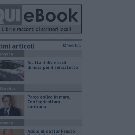
imi articoli
Vedi tutti
ronaca
Scatta il divieto di
dimora per il senzatetto
ttualità
Parco eolico in mare,
Confagricoltura
contraria
ronaca
Addio al dottor Fausto