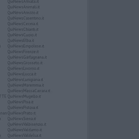
QuiNewsAmiata.it
QuiNewsAnimali.it
QuiNewsArezzo.it
QuiNewsCasentino.it
QuiNewsCecina.it
QuiNewsChianti.it
QuiNewsCuoio.it
QuiNewsElba.it
i
QuiNewsEmpolese.it
QuiNewsFirenze.it
QuiNewsGarfagnana.it
QuiNewsGrosseto.it
QuiNewsLivorno.it
QuiNewsLucca.it
QuiNewsLunigiana.it
QuiNewsMaremma.it
QuiNewsMassaCarrara.it
ATTE
QuiNewsMugello.it
QuiNewsPisa.it
QuiNewsPistoia.it
nari
QuiNewsPrato.it
a
QuiNewsSiena.it
QuiNewsValbisenzio.it
QuiNewsValdarno.it
i
QuiNewsValdelsa.it