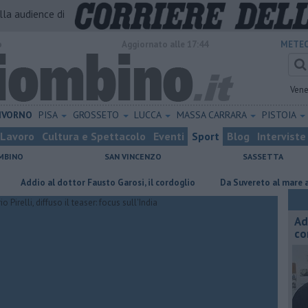
alla audience di
o
Aggiornato alle 17:44
METEO
Vene
IVORNO
PISA
GROSSETO
LUCCA
MASSA CARRARA
PISTOIA
Lavoro
Cultura e Spettacolo
Eventi
Sport
Blog
Interviste
MBINO
SAN VINCENZO
SASSETTA
io al dottor Fausto Garosi, il cordoglio
Da Suvereto al mare a Baratti 
Ad
co