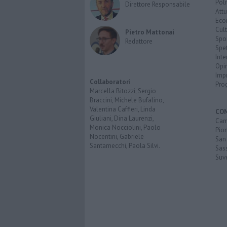
Poli
Direttore Responsabile
Attu
Eco
Cult
Pietro Mattonai
Spo
Redattore
Spet
Inte
Opi
Imp
Collaboratori
Pro
Marcella Bitozzi, Sergio
Braccini, Michele Bufalino,
Valentina Caffieri, Linda
CO
Giuliani, Dina Laurenzi,
Cam
Monica Nocciolini, Paolo
Pio
Nocentini, Gabriele
San
Santarnecchi, Paola Silvi.
Sas
Suv