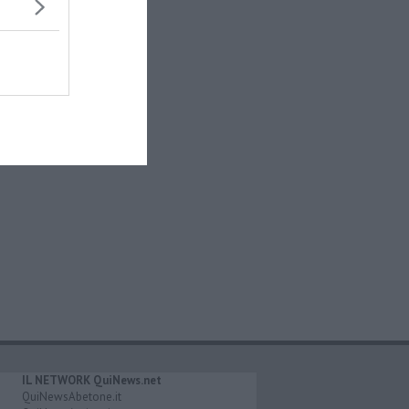
IL NETWORK QuiNews.net
QuiNewsAbetone.it