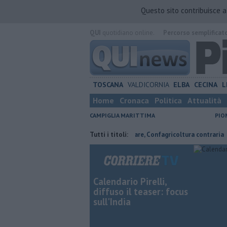
Questo sito contribuisce 
QUI
quotidiano online.
Percorso semplificat
TOSCANA
VALDICORNIA
ELBA
CECINA
L
Home
Cronaca
Politica
Attualità
CAMPIGLIA MARITTIMA
PIO
 il senzatetto
Parco eolico in mare, Confagricoltura contraria
Tutti i titoli:
Add
Calendario Pirelli,
diffuso il teaser: focus
sull'India