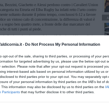
ta, Bezzini, Giachetto e Alessi perdono contro i Cavalieri Union
ategoria tra Etruria ed Elba Rugby ha infatti retto l’urto contro
camente soltanto durante il primo tempo, conclusosi 6-12 a favore
A
lice un vistoso calo di concentrazione, la differenza di valori è
so a segno ben quattro mete, a fronte delle due marcature del
che di tutti i punti al piede.
e il triangolare in casa
. Sabato 12 Ottobre al Venturelli, la
fatti ceduto il passo alle formazioni avversarie. Nonostante una
ldicornia.it -
Do Not Process My Personal Information
ori e un netto miglioramento della squadra, i ragazzi gialloneri
19 e con il Golfo Scarlino 7-35.
to opt-out of the sale, sharing to third parties, or processing of your per
Palm ha giocato domenica mattina in casa contro Elba Rugby,
formation for targeted advertising by us, please use the below opt-out s
vorno Rugby, squadre composte da bambini fisicamente e
r selection. Please note that after your opt-out request is processed y
.
eing interest-based ads based on personal information utilized by us or
 campo Maneo di Livorno con tre formazioni del Livorno Rugby
disclosed to third parties prior to your opt-out. You may separately opt-
li educatori Buonaccorsi e Marzucchi, pur vedendo ancora il
losure of your personal information by third parties on the IAB’s list of
singolo risulta più evidente del gioco di squadra, sono pienamente
. This information may also be disclosed by us to third parties on the
IA
 giocare durante l’arco di tutto il concentramento.
Participants
that may further disclose it to other third parties.