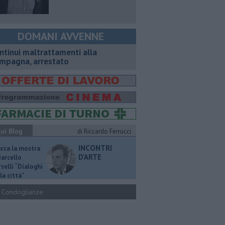
DOMANI AVVENNE
ntinui maltrattamenti alla
mpagna, arrestato
ui Blog
di Riccardo Ferrucci
INCONTRI
ucca la mostra
D'ARTE
Marcello
selli “Dialoghi
la città"
Condoglianze