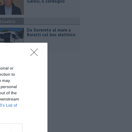
Garosi, il cordoglio
ttualità
Da Suvereto al mare a
Baratti col bus elettrico
sonal or
ection to
ou may
 personal
out of the
 downstream
B’s List of