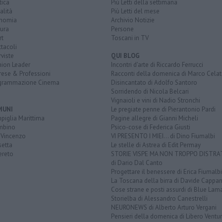
tica
Più Letti della settimana
alità
Più Letti del mese
nomia
Archivio Notizie
ura
Persone
rt
Toscani in TV
tacoli
rviste
QUI BLOG
nion Leader
Incontri d'arte di Riccardo Ferrucci
rese & Professioni
Racconti della domenica di Marco Celat
grammazione Cinema
Disincantato di Adolfo Santoro
Sorridendo di Nicola Belcari
Vignaioli e vini di Nadio Stronchi
MUNI
Le pregiate penne di Pierantonio Pardi
piglia Marittima
Pagine allegre di Gianni Micheli
mbino
Psico-cose di Federica Giusti
 Vincenzo
VI PRESENTO I MIEI... di Dino Fiumalbi
setta
Le stelle di Astrea di Edit Permay
ereto
STORIE VISPE MA NON TROPPO DISTR
di Dario Dal Canto
Progettare il benessere di Erica Fiumalbi
La Toscana della birra di Davide Cappan
Cose strane e posti assurdi di Blue Lam
Storielba di Alessandro Canestrelli
NEURONEWS di Alberto Arturo Vergani
Pensieri della domenica di Libero Ventur