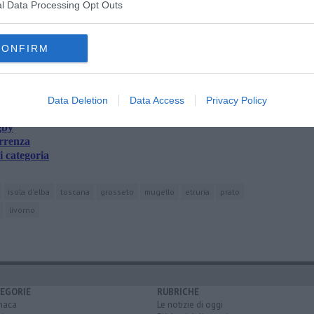
l Data Processing Opt Outs
oscana iscriviti alla
Newsletter QUInews - ToscanaMedia.
CONFIRM
amente nella tua casella di posta.
Data Deletion
Data Access
Privacy Policy
gby
orrenza
i categoria
isola d'elba
toscana
grosseto
mugello
etruria
prato
livorno
EGORIE
RUBRICHE
naca
Le notizie di oggi