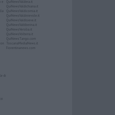
o e
QuiNewsValdera.it
QuiNewsValdichiana.it
lla
QuiNewsValdicornia.it
QuiNewsValdinievole.it
QuiNewsValdisieve.it
QuiNewsValtiberina.it
QuiNewsVersilia.it
QuiNewsVolterra.it
QuiNewsTango.com
Don
ToscanaMediaNews.it
Fiorentinanews.com
le di
zzi