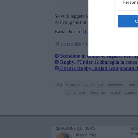
Persona
Se vuoi leggere le notizie principali della T
Arriva gratis tutti i giorni alle 20:00 dirett
Basta cliccare
QUI
Ti potrebbe interessare anche:
Scendono in campo le ragazze del ru
Rugby, l’Under 12 sbaraglia la conc
Etruria Rugby, iniziati i campionati d
Tag
etruschi
coppa italia
piombino
rugby
domenica in
florentia
cecina
scarlino
REDAZIONE QUI NEWS
CAT
Cro
Marco Migli