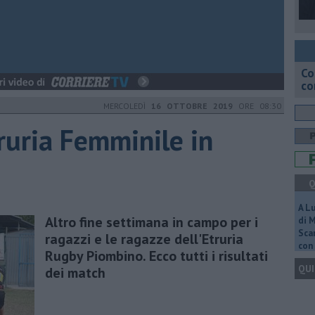
Co
co
MERCOLEDÌ
16 OTTOBRE 2019
ORE 08:30
truria Femminile in
Q
A L
Altro fine settimana in campo per i
di 
Scar
ragazzi e le ragazze dell'Etruria
con 
Rugby Piombino. Ecco tutti i risultati
QUI
dei match