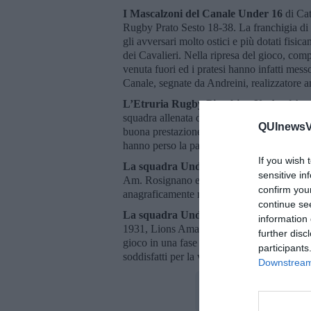
I Mascalzoni del Canale Under 16
di Cat
Rugby Prato Sesto 18-38. La franchigia di c
gli avversari molto ostici e più dotati fisi
dei Cavalieri. Nella ripresa del gioco, comp
venuta fuori ed i pratesi hanno infatti mes
Canale, segnate da Andreini, realizzatore an
L’Etruria Rugby Piombino Under 14 perd
squadra allenata da Puliti e Passante, ha in
QUInewsVa
buona prestazione da parte di tutti i giocat
hanno perso la partita contro il Cecina 10-
If you wish 
La squadra Under 10
allenata da Birger 
sensitive in
Am. Rosignano e le due formazioni del Li
confirm you
anagraficamente molto più grandi dei nostri
continue se
La squadra Under 8
si è confrontata al
information 
1931, Lions Amaranto e Amatori Cecina. G
further disc
gioco in una fase in cui l’espressione del 
participants
soddisfatti per la voglia di ogni bambino di
Downstream 