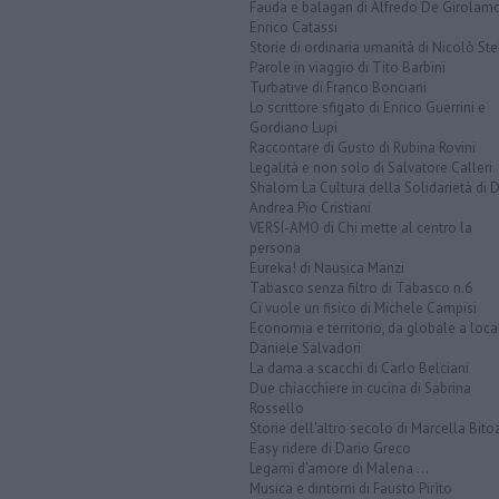
Fauda e balagan di Alfredo De Girolam
Enrico Catassi
Storie di ordinaria umanità di Nicolò Ste
Parole in viaggio di Tito Barbini
Turbative di Franco Bonciani
Lo scrittore sfigato di Enrico Guerrini e
Gordiano Lupi
Raccontare di Gusto di Rubina Rovini
Legalità e non solo di Salvatore Calleri
Shalom La Cultura della Solidarietà di 
Andrea Pio Cristiani
VERSI-AMO di Chi mette al centro la
persona
Eureka! di Nausica Manzi
Tabasco senza filtro di Tabasco n.6
Ci vuole un fisico di Michele Campisi
Economia e territorio, da globale a loca
Daniele Salvadori
La dama a scacchi di Carlo Belciani
Due chiacchiere in cucina di Sabrina
Rossello
Storie dell'altro secolo di Marcella Bito
Easy ridere di Dario Greco
Legami d'amore di Malena ...
Musica e dintorni di Fausto Pirìto