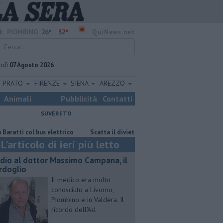
26°
32°
:
PIOMBINO
QuiNews.net
rdì
07 Agosto 2026
PRATO
FIRENZE
SIENA
AREZZO
Animali
Pubblicità
Contatti
SUVERETO
col bus elettrico
Scatta il divieto di dimora per il senzatetto
Par
L'articolo di ieri più letto
dio al dottor Massimo Campana, il
rdoglio
Il medico era molto
conosciuto a Livorno,
Piombino e in Valdera. Il
ricordo dell'Asl