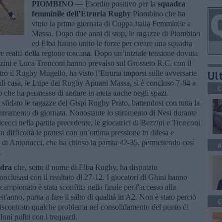
PIOMBINO —
Esordio positivo per la
squadra
femminile dell’Etruria Rugby
Piombino che ha
vinto la prima giornata di Coppa Italia Femminile a
Massa. Dopo due anni di stop, le ragazze di Piombino
ed Elba hanno unito le forze per creare una squadra
re realtà della regione toscana. Dopo un’iniziale tensione dovuta
ezzini e Luca Tronconi hanno prevalso sul Grosseto R.C. con il
Ult
ro il Rugby Mugello, ha visto l’Etruria imporsi sulle avversarie
 di casa, le Lupe del Rugby Apuani Massa, si è concluso 7-84 a
C
io che ha permesso di andare in meta anche negli spazi.
a sfidato le ragazze del Gispi Rugby Prato, battendosi con tutta la
entramento di giornata. Nonostante lo stiramento di Nesi durante
icecci nella partita precedente, le giocatrici di Bezzini e Tronconi
difficoltà le pratesi con un’ottima pressione in difesa e
a di Antonucci, che ha chiuso la partita 42-35, permettendo così
A
o.
adra
che, sotto il nome di Elba Rugby, ha disputato
nclusasi con il risultato di 27-12. I giocatori di Ghini hanno
campionato è stata sconfitta nella finale per l'accesso alla
t'anno, punta a fare il salto di qualità in A2. Non è stato perciò
C
riscontrato qualche problema nel consolidamento del punto di
oni puliti con i trequarti.