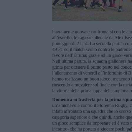
interamente nuova e confrontarsi con le alt
all’esordio, le ragazze allenate da Alex B
punteggio di 21-14. La seconda partita cont
49-21 ed il match svolto contro le padrone
favore dell’Etruria, grazie ad un gioco var
Nell’ultima partita, la squadra giallonera h
grinta per ottenere il primo posto nel conc
l’allenamento di venerdì e l’infortunio di B
hanno realizzato un buon gioco, mettendo in 
riuscendo a prevalere sul finale con la met
la vittoria della prima tappa del campionat
Domenica in trasferta per la prima squ
un’amichevole contro il Florentia Rugby, co
infatti affrontato una squadra che lo scorso 
categoria superiore e che quindi, anche ques
un gioco semplice da impostare ed è stato 
incontro, che ha portato a giocare pochi pall