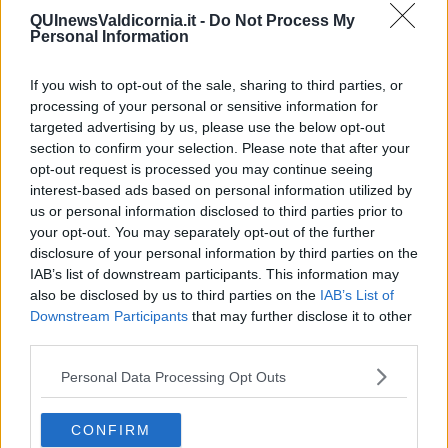
energie rinnovabili rappresentano per noi l’alternativa
QUInewsValdicornia.it -
Do Not Process My
necessaria ai combustibili fossili, tuttavia il 'dove' e il 'come'
Personal Information
non sono questioni secondarie.
Non possiamo rimanere in
silenzio di fronte a un progetto che ha il potenziale di mutare
If you wish to opt-out of the sale, sharing to third parties, or
significativamente gli scenari anche del nostro Comune".
processing of your personal or sensitive information for
targeted advertising by us, please use the below opt-out
section to confirm your selection. Please note that after your
opt-out request is processed you may continue seeing
Queste le osservazioni. La lista chiede studi scientifici rigorosi e
interest-based ads based on personal information utilized by
pareri preventivi da parte di Enti e Associazioni competenti per
us or personal information disclosed to third parties prior to
valutare l'impatto ecologico sia nel deserto tunisino sia lungo
your opt-out. You may separately opt-out of the further
il tracciato marino e sulle spiagge
indipendentemente dalla
disclosure of your personal information by third parties on the
scelta tra Pratoranieri e Torre Mozza.
IAB’s list of downstream participants. This information may
"Il progetto prevede una sottostazione di circa 6 ettari per 20 metri
also be disclosed by us to third parties on the
IAB’s List of
di altezza. Giudichiamo inaccettabile l'occupazione di suolo vergine
Downstream Participants
that may further disclose it to other
o zone agricole soprattutto in presenza di ampie aree riutilizzabili. -
third parties.
hanno proseguito - Come già in più occasioni detto anche nelle
osservazioni
ribadiamo la proposta di realizzare la
Personal Data Processing Opt Outs
sottostazione elettrica su aree da recuperare
. Condividiamo lo
studio in corso sulla 36 ettari ma riproponiamo, tra le aree
CONFIRM
candidabili, la discarica Li53, oltre 15 ettari. Tale soluzione