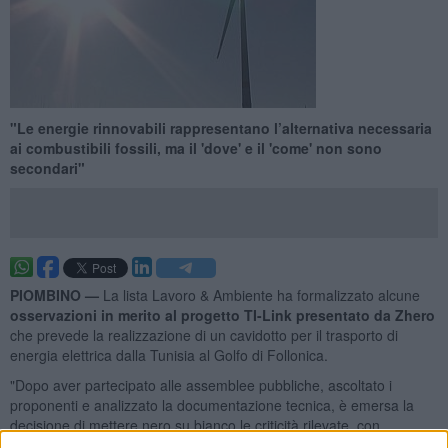
"Le energie rinnovabili rappresentano l’alternativa necessaria
ai combustibili fossili, ma il 'dove' e il 'come' non sono
secondari"
PIOMBINO —
La lista Lavoro & Ambiente ha formalizzato alcune
osservazioni in merito al progetto TI-Link presentato da Zhero
che prevede la realizzazione di un cavidotto per il trasporto di
energia elettrica dalla Tunisia al Golfo di Follonica.
"Dopo aver partecipato alle assemblee pubbliche, ascoltato i
proponenti e analizzato la documentazione tecnica, è emersa la
decisione di mettere nero su bianco le criticità rilevate, con
l’obiettivo di offrire un contributo concreto. - hanno spiegato -
Le