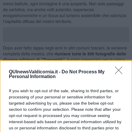
meno battute, ogni immagine è una scoperta. Non solo paesaggi
da cartolina, ma anche volti autentici, esperienze
enogastronomiche e un focus sul turismo sostenibile che valorizza
l'ospitalità diffusa del nostro territorio.
Dopo aver fatto tappa negli anni in altri comuni toscani, la versione
completa della mostra, che
riunisce tutte le 300 fotografie delle
diverse edizioni di “Toscanità”
, è stata presentata per la prima
volta ad Arezzo e arriva ora a Piombino per la sua seconda
esposizione integrale. L’approdo a Piombino non è casuale: "C'è la
QUInewsValdicornia.it -
Do Not Process My
Personal Information
volontà di valorizzare il nostro territorio in un momento storico
particolare," spiegano gli organizzatori, "mostrando una comunità
attiva e consapevole delle potenzialità paesaggistiche e artistiche
If you wish to opt-out of the sale, sharing to third parties, or
che la Val di Cornia può offrire".
processing of your personal or sensitive information for
targeted advertising by us, please use the below opt-out
“Toscanità è molto più di una mostra fotografica: è un grande
racconto collettivo che restituisce l'identità di una regione attraverso
section to confirm your selection. Please note that after your
lo sguardo di chi la vive, la attraversa e la interpreta ogni giorno. -
opt-out request is processed you may continue seeing
ha commentato l'assessora alla Cultura Satya Ferraris - Per
interest-based ads based on personal information utilized by
Piombino ospitare questa esposizione significa entrare a far parte
us or personal information disclosed to third parties prior to