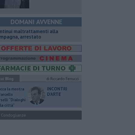
DOMANI AVVENNE
ntinui maltrattamenti alla
mpagna, arrestato
ui Blog
di Riccardo Ferrucci
INCONTRI
ucca la mostra
D'ARTE
Marcello
selli “Dialoghi
la città"
Condoglianze