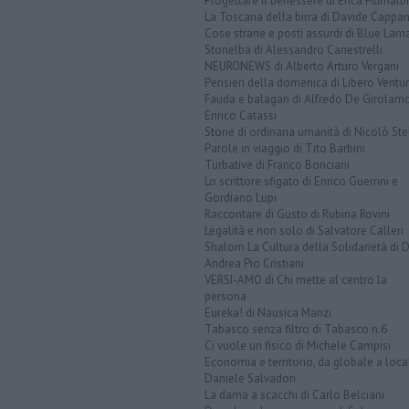
Progettare il benessere di Erica Fiumalbi
La Toscana della birra di Davide Cappan
Cose strane e posti assurdi di Blue Lam
Storielba di Alessandro Canestrelli
NEURONEWS di Alberto Arturo Vergani
Pensieri della domenica di Libero Ventur
Fauda e balagan di Alfredo De Girolam
Enrico Catassi
Storie di ordinaria umanità di Nicolò Ste
Parole in viaggio di Tito Barbini
Turbative di Franco Bonciani
Lo scrittore sfigato di Enrico Guerrini e
Gordiano Lupi
Raccontare di Gusto di Rubina Rovini
Legalità e non solo di Salvatore Calleri
Shalom La Cultura della Solidarietà di 
Andrea Pio Cristiani
VERSI-AMO di Chi mette al centro la
persona
Eureka! di Nausica Manzi
Tabasco senza filtro di Tabasco n.6
Ci vuole un fisico di Michele Campisi
Economia e territorio, da globale a loca
Daniele Salvadori
La dama a scacchi di Carlo Belciani