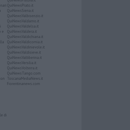
QuiNewsPistoia.it
nari
QuiNewsPrato.it
a
QuiNewsSiena.it
QuiNewsValbisenzio.it
QuiNewsValdarno.it
i
QuiNewsValdelsa.it
o e
QuiNewsValdera.it
QuiNewsValdichiana.it
lla
QuiNewsValdicornia.it
QuiNewsValdinievole.it
QuiNewsValdisieve.it
QuiNewsValtiberina.it
QuiNewsVersilia.it
QuiNewsVolterra.it
QuiNewsTango.com
Don
ToscanaMediaNews.it
Fiorentinanews.com
le di