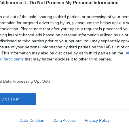
ldicornia.it -
Do Not Process My Personal Information
 crescita incoraggiante per i musei di Suvereto, che come
 più centrali nella vita culturale locale e strategici per
i di ampliamento e diversificazione dei pubblici.
to opt-out of the sale, sharing to third parties, or processing of your per
C
formation for targeted advertising by us, please use the below opt-out s
r selection. Please note that after your opt-out request is processed y
eing interest-based ads based on personal information utilized by us or
disclosed to third parties prior to your opt-out. You may separately opt-
losure of your personal information by third parties on the IAB’s list of
oscana iscriviti alla
Newsletter QUInews - ToscanaMedia.
. This information may also be disclosed by us to third parties on the
IA
amente nella tua casella di posta.
Participants
that may further disclose it to other third parties.
l Data Processing Opt Outs
a Rocca
CONFIRM
risi"
esca
castello di montemassi
Data Deletion
Data Access
Privacy Policy