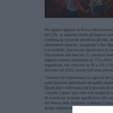
Per quanto riguarda la Rocca Aldobrandesca
del 23%. In aumento anche gli ingressi ord
conferma la crescente attrattività del sito, 
allestimento museale, inaugurato a fine Ma
e accessibile. Ancora più significativa la c
l’incremento più marcato. Le presenze tot
ingressi ordinari aumentano da 715 a 894 (+
organizzati, che crescono da 30 a 116 (+287
presenze nel 2025, assenti nell’anno prece
"Numeri che testimoniano la capacità del mu
partecipazione individuale sia quella organ
Questi dati confermano che il percorso di va
concreti. I musei non sono solo luoghi di co
di contribuire in modo significativo alla cresc
del Museo della Bambola evidenzia l’importa
gruppi organizzati e famiglie".