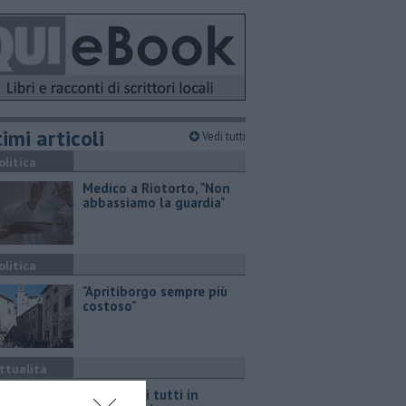
imi articoli
Vedi tutti
olitica
Medico a Riotorto, "Non
abbassiamo la guardia"
olitica
"Apritiborgo sempre più
costoso"
ttualità
Per l'eclissi tutti in