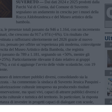
SUVERETO —
Dai dati 2024 e 2025 prodotti dalla
Parchi Val di Cornia, dal Comune di Suvereto
segnalano un andamento in crescita per i musei della
Rocca Aldobrandesca e del Museo artistico della
bambola.
, le presenze totali passano da 946 a 1.164, con un incremento
inari, che crescono da 917 a 974 (+6%). Un risultato che
Ult
destinata a rafforzarsi ulteriormente nel 2026 grazie al nuovo
rzo, pensato per offrire un’esperienza più moderna, coinvolgente
P
rescita del Museo Artistico della Bambola, che registra
ali passano da 789 a 1.181, segnando un +50%, mentre gli
25%). Particolarmente rilevante il dato relativo ai gruppi
%), a cui si aggiunge l’avvio delle visite scolastiche, con 19
dente.
P
seo di intercettare pubblici diversi, consolidando sia la
izzata. - ha commentato la sindaca di Suvereto Jessica Pasquini -
lorizzazione culturale intrapreso sta producendo risultati
nservazione, ma spazi vivi, capaci di attrarre pubblici diversi e
ita culturale e turistica del territorio. In particolare, la risposta
A
nza di investire in progetti capaci di dialogare con scuole,