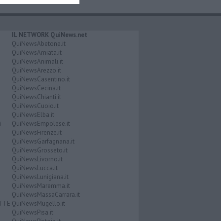
IL NETWORK QuiNews.net
QuiNewsAbetone.it
QuiNewsAmiata.it
QuiNewsAnimali.it
QuiNewsArezzo.it
QuiNewsCasentino.it
QuiNewsCecina.it
QuiNewsChianti.it
QuiNewsCuoio.it
QuiNewsElba.it
i
QuiNewsEmpolese.it
QuiNewsFirenze.it
QuiNewsGarfagnana.it
QuiNewsGrosseto.it
QuiNewsLivorno.it
QuiNewsLucca.it
QuiNewsLunigiana.it
QuiNewsMaremma.it
QuiNewsMassaCarrara.it
ATTE
QuiNewsMugello.it
QuiNewsPisa.it