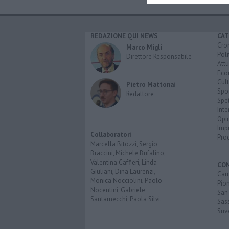
REDAZIONE QUI NEWS
CAT
Cro
Marco Migli
Poli
Direttore Responsabile
Attu
Eco
Cult
Pietro Mattonai
Spo
Redattore
Spet
Inte
Opi
Imp
Collaboratori
Pro
Marcella Bitozzi, Sergio
Braccini, Michele Bufalino,
Valentina Caffieri, Linda
CO
Giuliani, Dina Laurenzi,
Cam
Monica Nocciolini, Paolo
Pio
Nocentini, Gabriele
San
Santarnecchi, Paola Silvi.
Sas
Suv