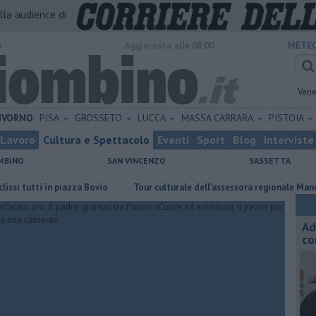
alla audience di
o
Aggiornato alle 08:00
METEO
Vene
IVORNO
PISA
GROSSETO
LUCCA
MASSA CARRARA
PISTOIA
Lavoro
Cultura e Spettacolo
Eventi
Sport
Blog
Interviste
MBINO
SAN VINCENZO
SASSETTA
utti in piazza Bovio
Tour culturale dell'assessora regionale Manetti
Ad
co