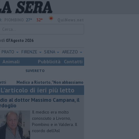
27°
32°
:
PIOMBINO
QuiNews.net
rdì
07 Agosto 2026
PRATO
FIRENZE
SIENA
AREZZO
Animali
Pubblicità
Contatti
SUVERETO
Medico a Riotorto, "Non abbassiamo la guardia"
"Apritiborgo sempre 
L'articolo di ieri più letto
dio al dottor Massimo Campana, il
rdoglio
Il medico era molto
conosciuto a Livorno,
Piombino e in Valdera. Il
ricordo dell'Asl