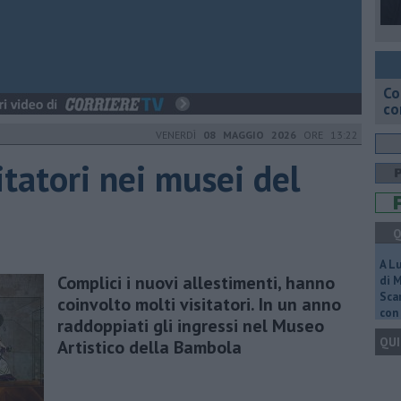
Co
co
VENERDÌ
08 MAGGIO 2026
ORE 13:22
tatori nei musei del
Q
A L
Complici i nuovi allestimenti, hanno
di 
Scar
coinvolto molti visitatori. In un anno
con 
raddoppiati gli ingressi nel Museo
QUI
Artistico della Bambola