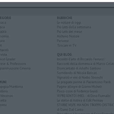
EGORIE
RUBRICHE
naca
Le notizie di oggi
tica
Più Letti della settimana
alità
Più Letti del mese
nomia
Archivio Notizie
ura
Persone
rt
Toscani in TV
tacoli
rviste
QUI BLOG
nion Leader
Incontri d'arte di Riccardo Ferrucci
rese & Professioni
Racconti della domenica di Marco Celat
grammazione Cinema
Disincantato di Adolfo Santoro
Sorridendo di Nicola Belcari
Vignaioli e vini di Nadio Stronchi
MUNI
Le pregiate penne di Pierantonio Pardi
piglia Marittima
Pagine allegre di Gianni Micheli
mbino
Psico-cose di Federica Giusti
 Vincenzo
VI PRESENTO I MIEI... di Dino Fiumalbi
setta
Le stelle di Astrea di Edit Permay
ereto
STORIE VISPE MA NON TROPPO DISTR
di Dario Dal Canto