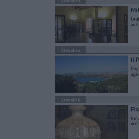
Attualità
Mit
La g
arch
Attualità
Il 
Dopo
agib
Attualità
Fia
Il m
di G