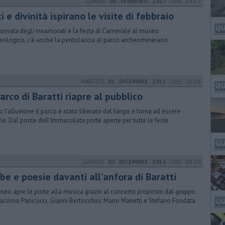
LUNEDÌ
06 FEBBRAIO 2017
ORE 14:27
i e divinità ispirano le visite di febbraio
iornata degli innamorati e la festa di Carnevale al museo
eologico, c'è anche la pentolaccia al parco archeominerario
MARTEDÌ
01 DICEMBRE 2015
ORE 15:16
Parco di Baratti riapre al pubblico
 l'alluvione il parco è stato liberato dal fango e torna ad essere
ile. Dal ponte dell'Immacolata porte aperte per tutte le feste
SABATO
03 DICEMBRE 2016
ORE 09:10
be e poesie davanti all'anfora di Baratti
useo apre le porte alla musica grazie al concerto proposto dal gruppo
iacomo Panicucci, Gianni Bertocchini, Mario Manetti e Stefano Fondata