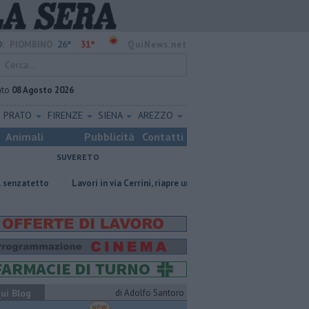
26°
31°
:
PIOMBINO
QuiNews.net
ato
08 Agosto 2026
PRATO
FIRENZE
SIENA
AREZZO
Animali
Pubblicità
Contatti
SUVERETO
Lavori in via Cerrini, riapre un tratto di strada
Ventimila cartoline 
ui Blog
di Adolfo Santoro