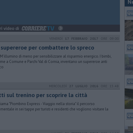
N
VENERDÌ
17 FEBBRAIO 2017
ORE 09:00
 supereroe per combattere lo spreco
M'illumino di meno per sensibilizzare al risparmio energico. I bimbi,
eme a Comune e Parchi Val di Cornia, inventano un supereroe anti
co
MERCOLEDÌ
27 LUGLIO 2016
ORE 15:48
ti sul trenino per scoprire la città
hiama "Piombino Express - Viaggio nella storia" il percorso
imentale in sei tappe per turisti e residenti che vogliono visitare la