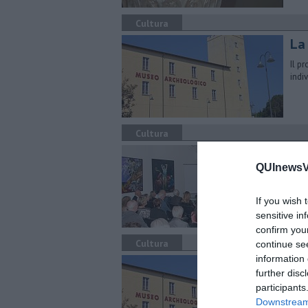
Cultura
La 
Il p
indi
Cultura
Art
QUInewsVa
Saba
con 
If you wish 
sensitive in
confirm you
Cultura
continue se
information 
Il 
further disc
I tr
participants
chiav
Downstream 