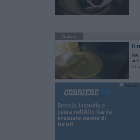
Cultura
Il 
Inau
arch
visit
Brescia, incendio e
paura nell'Alto Garda:
evacuate decine di
turisti