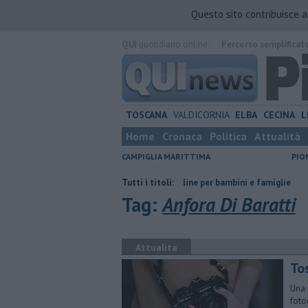
Questo sito contribuisce 
QUI
quotidiano online.
Percorso semplificat
TOSCANA
VALDICORNIA
ELBA
CECINA
L
Home
Cronaca
Politica
Attualità
CAMPIGLIA MARITTIMA
PIO
o di strada
Ventimila cartoline per bambini e famiglie
Tutti i titoli:
Porto Piomb
Tag:
Anfora Di Baratti
Attualità
To
Una 
foto