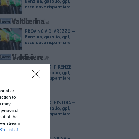
Benzina, gasolio, gpl,
ecco dove risparmiare
PROVINCIA DI AREZZO — ​
Benzina, gasolio, gpl,
ecco dove risparmiare
PROVINCIA DI FIRENZE — ​
Benzina, gasolio, gpl,
ecco dove risparmiare
sonal or
ection to
PROVINCIA DI PISTOIA — ​
ou may
Benzina, gasolio, gpl,
 personal
ecco dove risparmiare
out of the
 downstream
B’s List of
PROVINCIA DI SIENA — ​