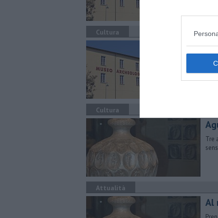
Cultura
Persona
Il
Tre p
terri
Cultura
Agu
Tre 
sens
Attualità
Al
Prend