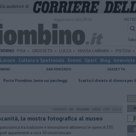
alla audience di
o
Aggiornato alle 09:56
METEO
Sab
IVORNO
PISA
GROSSETO
LUCCA
MASSA CARRARA
PISTOIA
Lavoro
Cultura e Spettacolo
Eventi
Sport
Blog
Interviste
MBINO
SAN VINCENZO
SASSETTA
ino, lente sui parcheggi
Scatta il divieto di dimora per il senzatetto
MARTEDÌ
02 GIUGNO 2026
ORE 10:51
scanità, la mostra fotografica al museo
panoramica tra tradizione e innovazione attraverso le opere di 330
Q
grafi appartenenti a circa 50 circoli toscani