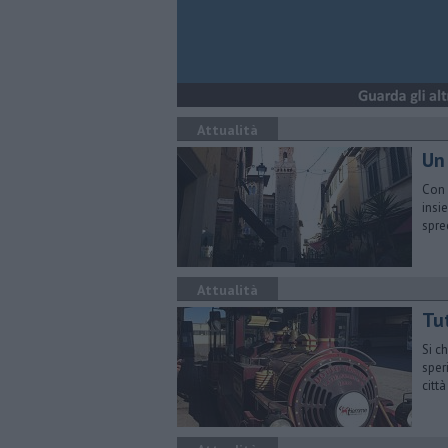
Attualità
Un
Con 
insi
spre
Attualità
Tut
Si c
sper
città