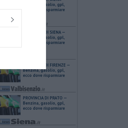
Benzina, gasolio, gpl,
ecco dove risparmiare
PROVINCIA DI SIENA — ​
Benzina, gasolio, gpl,
ecco dove risparmiare
PROVINCIA DI FIRENZE — ​
Benzina, gasolio, gpl,
ecco dove risparmiare
PROVINCIA DI PRATO — ​
Benzina, gasolio, gpl,
ecco dove risparmiare