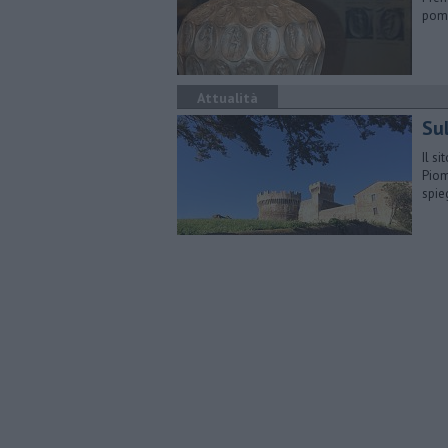
pome
Attualità
Su
Il s
Piom
spie