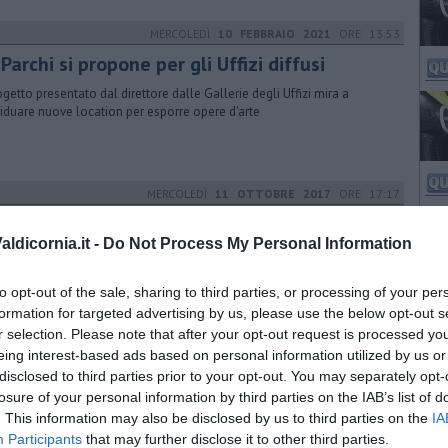
MERCOLEDÌ
10 FEBBRAIO 2021
ORE 13:53
Parchi si propone per gli Uffizi diffusi
rogetto presentato dal direttore dalle Gallerie degli Uffizi mira a
viduare nuove location per esporre opere d'arte
MERCOLEDÌ
11 OTTOBRE 2017
ORE 17:17
isti-ca, 35 anni di pura arte
ldicornia.it -
Do Not Process My Personal Information
to scorso la festa per i 35 anni nella sede di via Leonardo da Vinci
Renzo Mezzacapo. Presentato il concorso regionale di pittura
to opt-out of the sale, sharing to third parties, or processing of your per
formation for targeted advertising by us, please use the below opt-out s
r selection. Please note that after your opt-out request is processed y
MERCOLEDÌ
06 APRILE 2016
ORE 15:31
eing interest-based ads based on personal information utilized by us or
disclosed to third parties prior to your opt-out. You may separately opt-
museo diventa per tutti
losure of your personal information by third parties on the IAB’s list of
e pezzi emblematici del museo piombinese sono stati riprodotti in
. This information may also be disclosed by us to third parties on the
IA
e interattiva per superare lle barriere culturali, cognitive e sensoriali
Participants
that may further disclose it to other third parties.