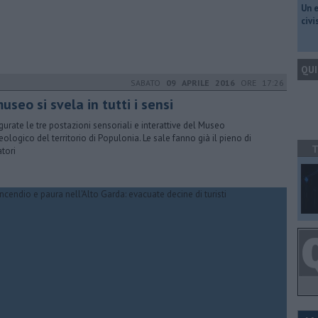
​Un 
civ
QUI
SABATO
09 APRILE 2016
ORE 17:26
museo si svela in tutti i sensi
gurate le tre postazioni sensoriali e interattive del Museo
eologico del territorio di Populonia. Le sale fanno già il pieno di
T
atori