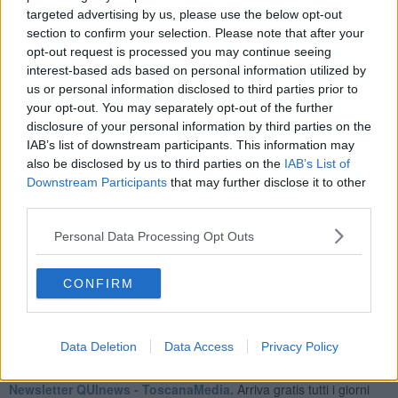
con la Direttiva Europea sulla Strategia Marina (2008/56/CE).
targeted advertising by us, please use the below opt-out
Capire cosa deturpa le nostre spiagge serve anche ad agire sulle
section to confirm your selection. Please note that after your
nostre abitudini di consumo e sui nostri comportamenti, perché la
opt-out request is processed you may continue seeing
soluzione parte proprio da qui.
interest-based ads based on personal information utilized by
us or personal information disclosed to third parties prior to
your opt-out. You may separately opt-out of the further
disclosure of your personal information by third parties on the
Inoltre, attraverso queste iniziative si cerca di stimolare investimenti
IAB’s list of downstream participants. This information may
per piccoli impianti di raccolta che impediscono ai rifiuti galleggianti
also be disclosed by us to third parties on the
IAB’s List of
di arrivare al mare.
Downstream Participants
that may further disclose it to other
Il protocollo di monitoraggio utilizzato coincide con quello del
third parties.
Gruppo Tecnico sul Marine Litter della Marine Strategy Framework
Directive (MSFD) ed è usato da altre associazioni e istituti di
Personal Data Processing Opt Outs
ricerca.
CONFIRM
Data Deletion
Data Access
Privacy Policy
Se vuoi leggere le notizie principali della Toscana iscriviti alla
Newsletter QUInews - ToscanaMedia.
Arriva gratis tutti i giorni