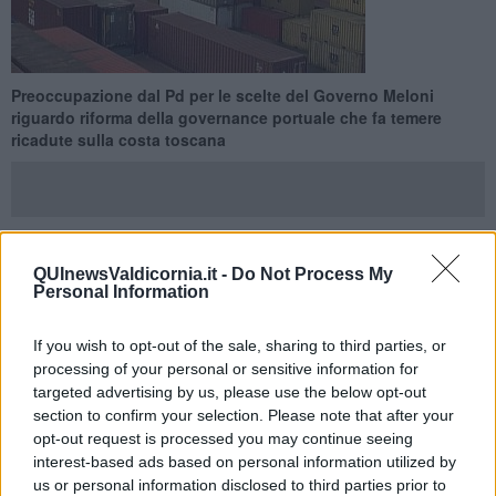
Preoccupazione dal Pd per le scelte del Governo Meloni
riguardo riforma della governance portuale che fa temere
ricadute sulla costa toscana
QUInewsValdicornia.it -
Do Not Process My
PROVINCIA DI LIVORNO —
"La riforma della governance portuale
Personal Information
approvata dal governo rischia di
penalizzare gravemente i porti
di Livorno e Piombino
e l’intero sistema economico della costa
toscana. Dai dati Assoporti sui bilanci 2024 emerge che l’Autorità di
If you wish to opt-out of the sale, sharing to third parties, or
sistema portuale del Mar Tirreno Settentrionale
perderebbe circa
processing of your personal or sensitive information for
20 milioni di euro
, risorse che oggi restano sul territorio e che
targeted advertising by us, please use the below opt-out
verrebbero invece trasferite alla nuova società centrale Porti d’Italia
section to confirm your selection. Please note that after your
Spa". A segnalarlo Alessandro Franchi, consigliere regionale della
opt-out request is processed you may continue seeing
Toscana del Partito Democratico, e Marco Simiani, deputato Pd.
interest-based ads based on personal information utilized by
us or personal information disclosed to third parties prior to
"Parliamo di una quota rilevantissima delle entrate dell’Autorità di