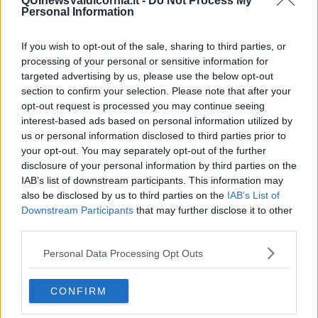
QUInewsValdicornia.it -
Do Not Process My
Sindaco di Piombino; Paolo Tedeschi per la Regione Toscana".
Personal Information
If you wish to opt-out of the sale, sharing to third parties, or
processing of your personal or sensitive information for
"La discussione sul personale non è decollata per un difetto di
targeted advertising by us, please use the below opt-out
origine, - spiegano da Fiom - ossia
l’assenza della
section to confirm your selection. Please note that after your
contrattualizzazione del subentro di Metinvest nelle aree
opt-out request is processed you may continue seeing
demaniali
-la cui concessione JSW è abbondantemente scaduta -
interest-based ads based on personal information utilized by
su cui dovranno sorgere i nuovi impianti della nuova acciaieria.
us or personal information disclosed to third parties prior to
Un tema che come Fiom Cgil avevamo già posto il 3 Luglio scorso,
your opt-out. You may separately opt-out of the further
quale condizione necessaria e imprescindibile per aprire una
disclosure of your personal information by third parties on the
riflessione sugli organici".
IAB’s list of downstream participants. This information may
"Una condizione che stando alle dichiarazioni delle due aziende,
also be disclosed by us to third parties on the
IAB’s List of
disgraziatamente sembra essere ancora lontane e che speriamo si
Downstream Participants
that may further disclose it to other
possa ricomporre negli incontri previsti nei prossimi giorni presso il
third parties.
Demanio,,unico titolare dei beni territoriali.
Il Ministero ha aggiornato la riunione a data da destinarsi per la
Personal Data Processing Opt Outs
ennesima presentazione del Piano industriale JSW ancora
“fumoso” su forno elettrico e sulle pretese delle Aree. Come Fiom il
CONFIRM
dilatarsi pretestuoso dei tempi che a nostro modo di vedere sono
imputabili soltanto a JSW, di fatto pongono
nuovamente il tema