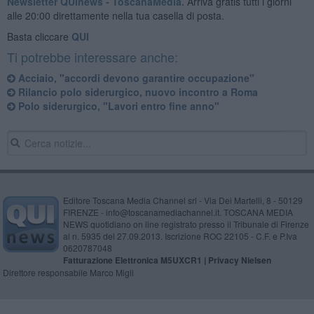
Newsletter QUInews - ToscanaMedia.
Arriva gratis tutti i giorni
alle 20:00 direttamente nella tua casella di posta.
Basta cliccare
QUI
Ti potrebbe interessare anche:
Acciaio, "accordi devono garantire occupazione"
Rilancio polo siderurgico, nuovo incontro a Roma
Polo siderurgico, "Lavori entro fine anno"
Editore Toscana Media Channel srl - Via Dei Martelli, 8 - 50129
FIRENZE - info@toscanamediachannel.it. TOSCANA MEDIA
NEWS quotidiano on line registrato presso il Tribunale di Firenze
al n. 5935 del 27.09.2013. Iscrizione ROC 22105 - C.F. e P.Iva
0620787048
Fatturazione Elettronica M5UXCR1 |
Privacy Nielsen
Direttore responsabile Marco Migli