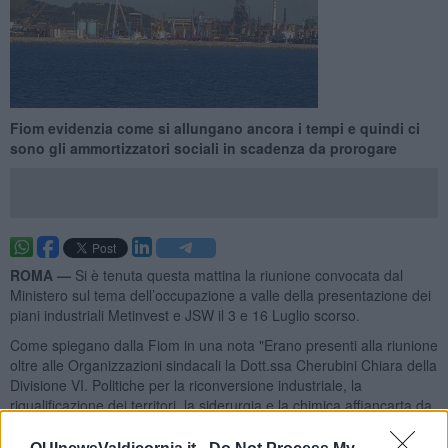
Fiom evidenzia come si allungano ancora i tempi e quindi ci
sono gli ammortizzatori sociali in scadenza da prorogare
ROMA —
Si è tenuta questa mattina la riunione convocata dal
Ministero sul tema dell’occupazione a valle della presentazione dei
piani industriali Metinvest e JSW il 3 e 16 Luglio scorso.
Come spiegano dalla Fiom in una nota "Erano presenti alla riunione
oltre alle Organizzazioni sindacali la Dott.ssa Cherubini Chiara della
Divisione VI. Politiche per la riconversione industriale, la
riqualificazione dei territori, la siderurgia e la chimica affiancarta da
Giampiero Castano, consigliere del Ministro per le politiche e gli
interventi in materia di riconversione industriale; Francesco Ferrari