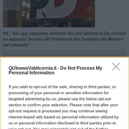
Pd: "Ad oggi sappiamo soltanto che per istituire la Zls occorre
un apposito Decreto del Presidente del Consiglio dei Ministri
mai emanato"
QUInewsValdicornia.it -
Do Not Process My
Personal Information
ROMA —
ritardi incomprensibili su istituzione Zls, Meloni penalizza
la Costa
If you wish to opt-out of the sale, sharing to third parties, or
processing of your personal or sensitive information for
“La Zona Logistica semplificata della Toscana attende da mesi di
targeted advertising by us, please use the below opt-out
essere istituita. L’area, già individuata dalla Regione, potrebbe
section to confirm your selection. Please note that after your
sviluppare molte potenzialità di crescita dei territori, soprattutto
opt-out request is processed you may continue seeing
della Costa su cui si concentrano i poli di crisi industriale".
interest-based ads based on personal information utilized by
us or personal information disclosed to third parties prior to
your opt-out. You may separately opt-out of the further