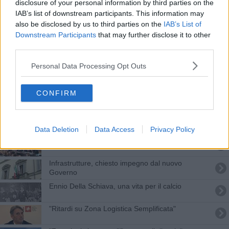
disclosure of your personal information by third parties on the
Tirrenica, "ora si passi dagli annunci ai fatti"
IAB’s list of downstream participants. This information may
also be disclosed by us to third parties on the
IAB’s List of
Non sparate all'Ibis eremita
Downstream Participants
that may further disclose it to other
third parties.
Cgil, verso la chiusura dei congressi
Personal Data Processing Opt Outs
Riorganizzazione bus, il punto in Provincia
CONFIRM
Agli operai lasciati a piedi ci pensa la Provincia
Livorno riparte da 730 milioni di euro
Data Deletion
Data Access
Privacy Policy
Infrastrutture per la costa, il Pd chiede certezze
Infrastrutture, chiesto impegno dal nuovo
Governo
Ennio Della Schiava, una vita per il calcio
"Ritardi su Zona Logistica Semplificata"