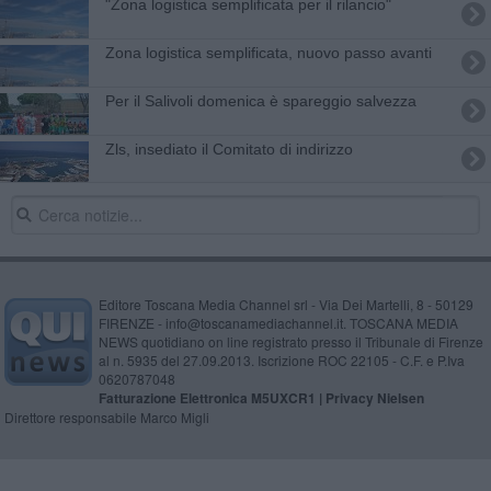
"Zona logistica semplificata per il rilancio"
Zona logistica semplificata, nuovo passo avanti
Per il Salivoli domenica è spareggio salvezza
Zls, insediato il Comitato di indirizzo
Editore Toscana Media Channel srl - Via Dei Martelli, 8 - 50129
FIRENZE - info@toscanamediachannel.it. TOSCANA MEDIA
NEWS quotidiano on line registrato presso il Tribunale di Firenze
al n. 5935 del 27.09.2013. Iscrizione ROC 22105 - C.F. e P.Iva
0620787048
Fatturazione Elettronica M5UXCR1 |
Privacy Nielsen
Direttore responsabile Marco Migli
Powered by
Aperion.it