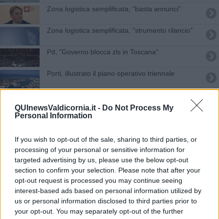
Zona logistica semplificata, “basta annunci”
Zona logistica semplificata, "strumento rilancio"
Pd, "Governo blocca zls in Toscana"
Porti, illustrato il piano operativo triennale
Arriva la Befana dei vigili del fuoco
QUInewsValdicornia.it -
Do Not Process My
Personal Information
Zona Logistica Semplificata, ora accelerare
Zona Logistica Semplificata, Consulta riunita
If you wish to opt-out of the sale, sharing to third parties, or
processing of your personal or sensitive information for
"Ingiustificabili ritardi sull'istituzione Zls"
targeted advertising by us, please use the below opt-out
section to confirm your selection. Please note that after your
opt-out request is processed you may continue seeing
Programma Regionale Sviluppo, rilancio della
costa
interest-based ads based on personal information utilized by
us or personal information disclosed to third parties prior to
Bus, cambiano alcuni orari delle partenze
your opt-out. You may separately opt-out of the further