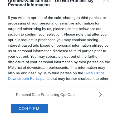
QUInewsValdicornia.it -
Do Not Process My
Personal Information
Dopo la firma del Documento di intenti da parte delle istituzioni
If you wish to opt-out of the sale, sharing to third parties, or
presenti all'interno del bacino idrografico, avvenuta nel Maggio del
processing of your personal or sensitive information for
2018, con questa iniziativa si rilancia il lavoro di condivisione ed
targeted advertising by us, please use the below opt-out
ampliamento della platea degli attori locali, coinvolgendo imprese,
section to confirm your selection. Please note that after your
associazioni di categoria del settore le questioni legate al fiume
opt-out request is processed you may continue seeing
Cornia e costruire un nuovo punto di vista nella gestione del corso
interest-based ads based on personal information utilized by
d'acqua.
us or personal information disclosed to third parties prior to
I macro temi che saranno al centro del percorso che porterà alla
your opt-out. You may separately opt-out of the further
stipula del contratto di fiume saranno: il miglioramento qualitativo e
disclosure of your personal information by third parties on the
quantitativo dei corpi idrici superficiali e sotterranei della Val di
IAB’s list of downstream participants. This information may
Cornia; la riduzione e la prevenzione del rischio idraulico del fiume
also be disclosed by us to third parties on the
IAB’s List of
Cornia e del reticolo minore; la condivisione delle informazioni e
Downstream Participants
that may further disclose it to other
diffusione di una cultura dell'acqua; il miglioramento della fruizione
third parties.
turistico ambientale dei corsi d'acqua e degli ambienti ad essi
connessi.
Personal Data Processing Opt Outs
L'iniziativa dell'8 febbraio sarà aperto dal presidente del Consorzio
5 Toscana Costa Giancarlo Vallesi. Sarà poi la volta dei saluti
CONFIRM
istituzionali del sindaco di Suvereto Giuliano Parodi, del segretario
dell'Autorità di bacino distrettuale Appennino Settentrionale