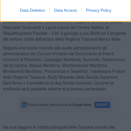
Massimo Lucchesi e dell'assessora regionale all'Ambiente Federica
Fratoni. Ad illustrare obbiettivi e organizzazione del percorso
Data Deletion
Data Access
Privacy Policy
partecipativo si alterneranno il coordinatore del progetto Life Rewat
Alessandro Fabbrizzi, i consulenti che supporteranno il processo
Giancarlo Gusmaroli e Laura Leone del Centro Italiano di
Riqualificazione Fluviale – Cirf, il geologo Luca Sbrilli ed il dirigente
del settore tutela dell'acqua della Regione Toscana Marco Masi.
Seguirà una tavola rotonda alla quale parteciperanno gli
amministratori dei Comuni firmatari del Documento di intenti
(Comuni di Piombino, Campiglia Marittima, Suvereto, Castelnuovo
Val di Cecina, Massa Marittima, Monterotondo Marittimo,
Monteverdi Marittimo, Pomarance e Sassetta), l’assessora Fratoni
della Regione Toscana, Rudy Rossetto della Scuola Superiore
Sant'Anna e il presidente di Asa Nicola Ceravolo. Durante la
mattinata sarà possibile aderire al processo partecipato.
Se vuoi leggere le notizie principali della Toscana iscriviti alla