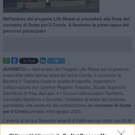
Nell'ambito del progetto Life Rewat si procederà alla firma del
contratto di fiume per il Cornia. A Suvereto la prima tappa del
percorso partecipato
SUVERETO —
Nell'ambito del Progetto Life Rewat per la gestione
sostenibile della risorsa idrica del fiume Cornia, il Consorzio di
Bonifica 5 Toscana Costa in qualità di capofila, organizza in
collaborazione con i partner Regione Toscana, Scuola Superiore
Sant'Anna di Pisa, Asa spa, e i Comuni cofinanziatori Piombino,
Campiglia Marittima e Suvereto, l'iniziativa di lancio del processo
partecipato che condurrà alla sottoscrizione del
contratto di fiume
per il Cornia
prevista entro giugno 2020.
L'evento si terrà a Suvereto venerdì 8 Febbraio con inizio ore 09.45
presso la sala del Museo di Arte Sacra.