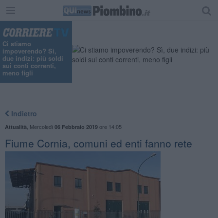
Ci stiamo
impoverendo? Sì,
due indizi: più soldi
sui conti correnti,
meno figli
Indietro
,
Mercoledì
ore 14:05
Attualità
06 Febbraio 2019
Fiume Cornia, comuni ed enti fanno rete