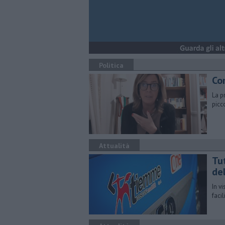
Politica
Co
La p
picc
Attualità
Tu
de
In v
faci