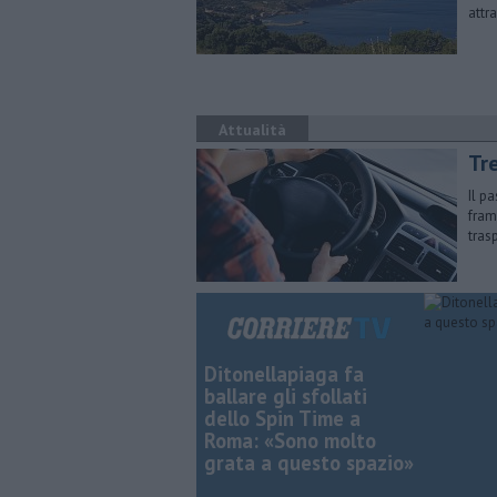
attr
Attualità
Tr
Il p
fram
tras
Ditonellapiaga fa
ballare gli sfollati
dello Spin Time a
Roma: «Sono molto
grata a questo spazio»