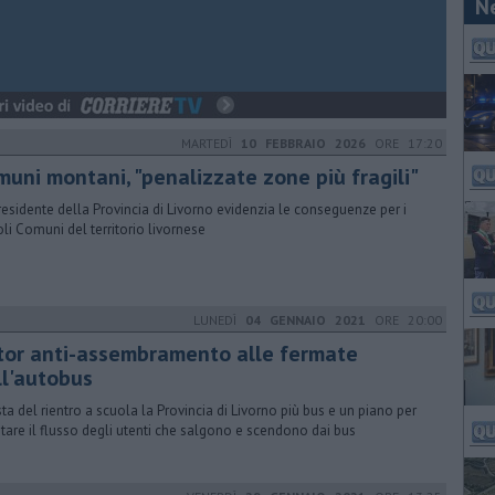
N
MARTEDÌ
10 FEBBRAIO 2026
ORE 17:20
muni montani, "penalizzate zone più fragili"
residente della Provincia di Livorno evidenzia le conseguenze per i
oli Comuni del territorio livornese
LUNEDÌ
04 GENNAIO 2021
ORE 20:00
tor anti-assembramento alle fermate
ll'autobus
ista del rientro a scuola la Provincia di Livorno più bus e un piano per
litare il flusso degli utenti che salgono e scendono dai bus