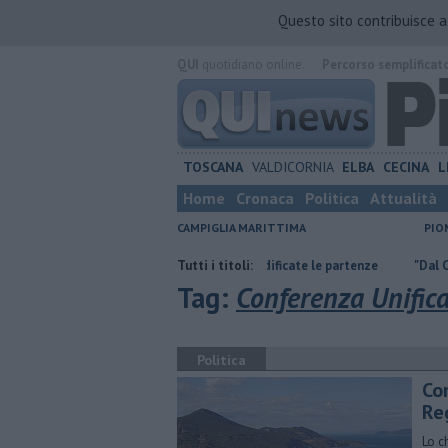
Questo sito contribuisce 
QUI
quotidiano online.
Percorso semplificat
TOSCANA
VALDICORNIA
ELBA
CECINA
L
Home
Cronaca
Politica
Attualità
CAMPIGLIA MARITTIMA
PIO
rna
Traghetto in avaria, modificate le partenze
Tutti i titoli:
"Dal Cipess 55 mili
Tag:
Conferenza Unific
Politica
Co
Re
Lo c