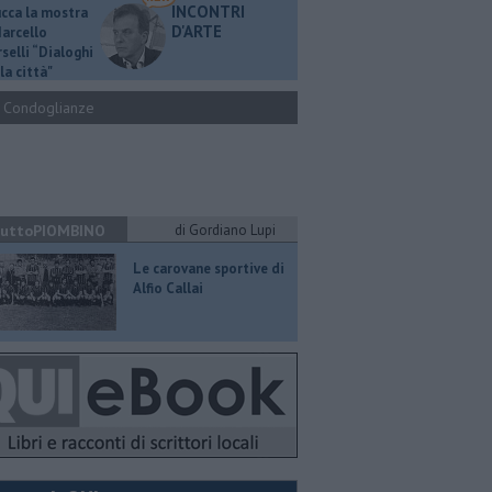
INCONTRI
ucca la mostra
D'ARTE
Marcello
selli “Dialoghi
la città"
Condoglianze
uttoPIOMBINO
di Gordiano Lupi
​Le carovane sportive di
Alfio Callai