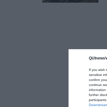
QUInewsVa
If you wish 
sensitive in
confirm you
continue se
information 
further disc
participants
Downstream 