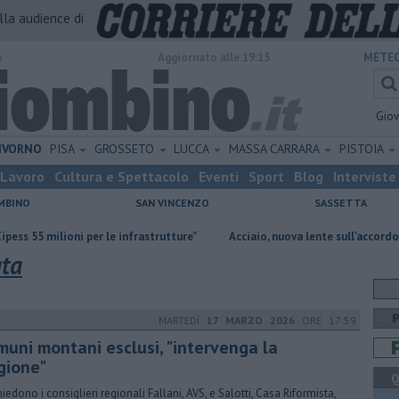
alla audience di
o
Aggiornato alle 19:15
METEO
Gio
IVORNO
PISA
GROSSETO
LUCCA
MASSA CARRARA
PISTOIA
Lavoro
Cultura e Spettacolo
Eventi
Sport
Blog
Interviste
MBINO
SAN VINCENZO
SASSETTA
oni per le infrastrutture"
Acciaio, nuova lente sull'accordo quadro
ata
MARTEDÌ
17 MARZO 2026
ORE 17:59
muni montani esclusi, "intervenga la
gione"
Q
hiedono i consiglieri regionali Fallani, AVS, e Salotti, Casa Riformista,