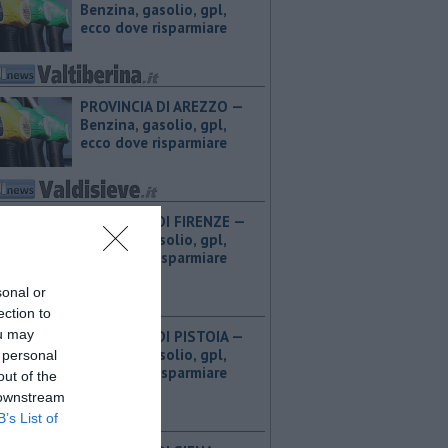
Benzina, gasolio, gpl,
ecco dove risparmiare
PROVINCIA DI AREZZO — ​
Benzina, gasolio, gpl,
ecco dove risparmiare
PROVINCIA DI FIRENZE — ​
Benzina, gasolio, gpl,
ecco dove risparmiare
sonal or
ection to
ou may
PROVINCIA DI PISTOIA — ​
Benzina, gasolio, gpl,
 personal
ecco dove risparmiare
out of the
 downstream
B’s List of