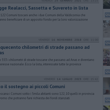
VENERDÌ
29 GENNAIO 2021
ORE 13:25
gge Realacci, Sassetta e Suvereto in lista
i 122 Comuni toscani anche i due Comuni della Valdicornia che
anno beneficiare di un apposito fondo per la loro valorizzazione
VENERDÌ
16 NOVEMBRE 2018
ORE 11:00
nquecento chilometri di strade passano ad
as
 553 i chilometri di strade toscane che passano ad Anas e diventano
nteresse nazionale. Ecco la lista, interessate tutte le province
VENERDÌ
14 LUGLIO 2023
ORE 15:42
o il sostegno ai piccoli Comuni
oscana i Comuni sotto i 5mila abitanti sono 122, 10 quelli in provincia
ivorno che potranno fare richiesta dei fondi stanziati