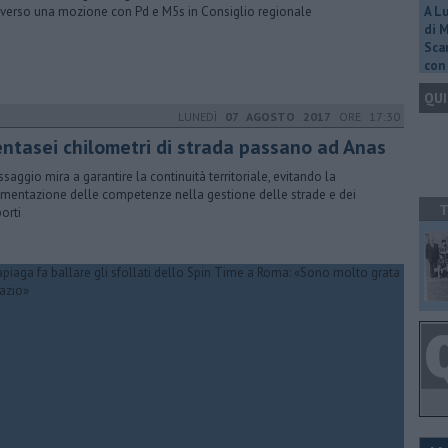
averso una mozione con Pd e M5s in Consiglio regionale
A L
di 
Scar
con 
QUI
LUNEDÌ
07 AGOSTO 2017
ORE 17:30
entasei chilometri di strada passano ad Anas
assaggio mira a garantire la continuità territoriale, evitando la
mentazione delle competenze nella gestione delle strade e dei
T
porti