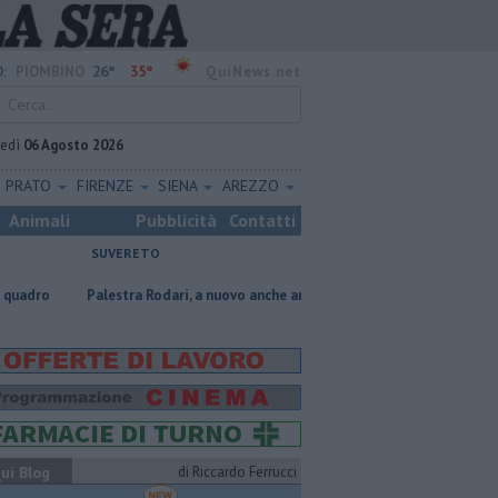
26°
35°
:
PIOMBINO
QuiNews.net
vedì
06 Agosto 2026
PRATO
FIRENZE
SIENA
AREZZO
Animali
Pubblicità
Contatti
SUVERETO
Palestra Rodari, a nuovo anche area esterna
Traghetto in avaria, modi
ui Blog
di Riccardo Ferrucci