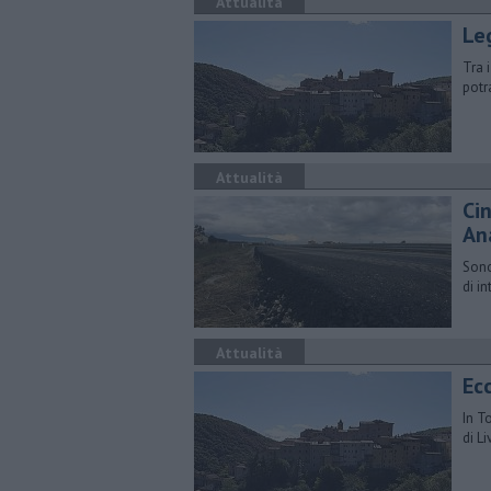
Attualità
Le
Tra 
potr
Attualità
Ci
An
Sono
di i
Attualità
Ecc
In T
di L