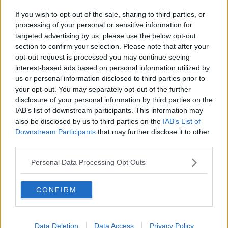
hanno spiegato dal Comune.
If you wish to opt-out of the sale, sharing to third parties, or
“Nonostante una situazione così critica siamo riusciti a mettere in
processing of your personal or sensitive information for
piedi una manovra di sostegno ai cittadini, ai privati ed alle
targeted advertising by us, please use the below opt-out
categorie economiche per oltre 2,5 milioni di euro tra benefici
sull’addizionale comunale Irpef, sulla Tari domestica e non, sulla
section to confirm your selection. Please note that after your
Tosap, la Pubblicità e Segnaletica, e sui canoni di locazione. -
opt-out request is processed you may continue seeing
hanno commentato il sindaco di Piombino Francesco Ferrari e
interest-based ads based on personal information utilized by
l’assessore al Bilancio Paolo Ferracci - Il nostro impegno è stato
us or personal information disclosed to third parties prior to
maggiore proprio perché eravamo consapevoli della straordinarietà
your opt-out. You may separately opt-out of the further
del periodo che la nostra comunità sta affrontando. Ed è per questo
disclosure of your personal information by third parties on the
che il nostro sostegno è stato a 360 gradi: ad esempio, sul fronte
IAB’s list of downstream participants. This information may
della riscossione, la richiesta di tributi di annualità precedenti,
also be disclosed by us to third parties on the
IAB’s List of
inizialmente programmata per il 2020, è stata rinviata per 1,9
Downstream Participants
that may further disclose it to other
milioni di euro proprio per non gravare ulteriormente su una
third parties.
situazione finanziaria dei contribuenti di per sé già pesante”.
Personal Data Processing Opt Outs
CONFIRM
Il Comune ha fatto fronte ad un fabbisogno complessivo di 5,6
milioni di euro, facendo ricorso alla rinegoziazione dei mutui con
Cassa Depositi e Prestiti e con gli Istituti di credito privati, ottenendo
così un risparmio, in termini di minor rimborso quote capitale di
Data Deletion
Data Access
Privacy Policy