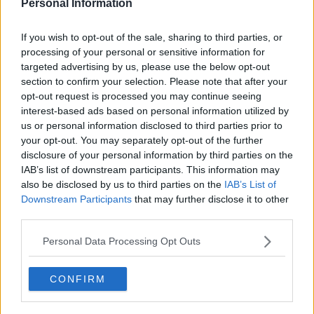
Personal Information
"Se non l'avessero capito, i problemi di staticità riscontrati sono
If you wish to opt-out of the sale, sharing to third parties, or
molto più invasivi di qualsiasi altra questione normativa legata
processing of your personal or sensitive information for
all'agibilità sismisca. - prosegue la Lista Ferrari - In poche parole
il
targeted advertising by us, please use the below opt-out
Metropolitan ha bisogno di interventi perchè la sua struttura è
section to confirm your selection. Please note that after your
a rischio.
La perizia dei consulenti è chiara e limpida, se PD e
opt-out request is processed you may continue seeing
Piombino non vogliono comprendere, chiaramete per mera
interest-based ads based on personal information utilized by
polemica politica, è evidente che non si tratta di legittima polemica
us or personal information disclosed to third parties prior to
politica, ma di qualcosa di molto peggio e tutt'altro che virtuoso.
your opt-out. You may separately opt-out of the further
Senza interventi specifici il Metropolitan non può essere utiizzabile,
vi è un rischio oggettivo. Vi sono punti nevralgici in più parti,
disclosure of your personal information by third parties on the
pertanto i crismi di sicurezza non solo non sono garantiti, ma vi è
IAB’s list of downstream participants. This information may
un'oggettiva pericolosità".
also be disclosed by us to third parties on the
IAB’s List of
Downstream Participants
that may further disclose it to other
"Nel nostro paese troppe volte si è pianto dopo episodi spiacevoli, il
third parties.
problema sarebbe stato prevenirli. Non sempre la fortuna ci mette
una pezza, è opportuno rispettare le normative ed affrontare le
Personal Data Processing Opt Outs
questioni con serietà e responsabilità. Il Metropolitan, il Teatro-
Cinema di Piombino al quale siamo tanto legati ha bisogno di
interventi strutturali, lo hanno chiaramente certificato i tecnici. La
CONFIRM
politica può anche fare speculazione, mostruoso quando viene fatta
sull'incolumità pubblica, ma non lo possono fare i tecnici, quelli che