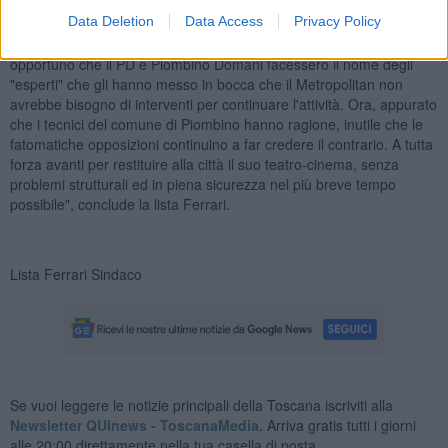
firmano gli atti di loro competenza. Casomai possono permettersi di
Data Deletion
Data Access
Privacy Policy
farlo sui social quei "tecnici" di cui non sapremo mai il nome, che si
nascondono dietro le sigle e non ci mettono la faccia. Sarebbe
opportuno che il PD e Piombino Domani facessero il nome degli
"esperti" che gli hanno messo in bocca che il Metropolitan non
avrebbe bisogno di interventi per continuare l'attività. Ora, appurato
che i tecnici del comune di Piombino hanno ragione, inutile che le
fatomatiche opposizioni continuino a far credere il contrario. A tutta
forza avanti per restituire alla città il suo teatro-cinema, senza
problemi strutturali ed in piena sicurezza nel più breve tempo
possibile", conclude la lista Ferrari.
Lista Ferrari Sindaco
Se vuoi leggere le notizie principali della Toscana iscriviti alla
Newsletter QUInews - ToscanaMedia.
Arriva gratis tutti i giorni
alle 20:00 direttamente nella tua casella di posta.