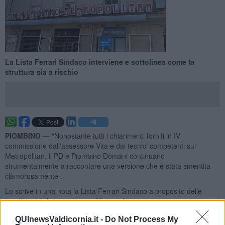
La Lista Ferrari Sindaco interviene e sottolinea come la
struttura sia a rischio
PIOMBINO —
"Nonostante tutti i chiarimenti forniti in IV
commissione dall'assessore Vita e dai tecnici competenti sul
Metropolitan, il PD e Piombino Domani continuano
strumentalmente a raccontare una versione che è stata smentita
clamorosamente".
Lo scrive in una nota la Lista Ferrari Sindaco a proposito delle
condizioni del cinema teatro Metropolitan.
QUInewsValdicornia.it -
Do Not Process My