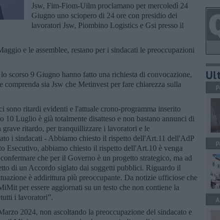
Jsw, Fim-Fiom-Uilm proclamano per mercoledì 24
Giugno uno sciopero di 24 ore con presidio dei
lavoratori Jsw, Piombino Logistics e Gsi presso il
Maggio e le assemblee, restano per i sindacati le preoccupazioni
Ult
lo scorso 9 Giugno hanno fatto una richiesta di convocazione,
che comprenda sia Jsw che Metinvest per fare chiarezza sulla
P
i sono ritardi evidenti e l'attuale crono-programma inserito
o 10 Luglio è già totalmente disatteso e non bastano annunci di
rave ritardo, per tranquillizzare i lavoratori e le
to i sindacati - Abbiamo chiesto il rispetto dell'Art.11 dell'AdP
P
 Esecutivo, abbiamo chiesto il rispetto dell'Art.10 è venga
confermare che per il Governo è un progetto strategico, ma ad
petto di un Accordo siglato dai soggetti pubblici. Riguardo il
azione è addirittura più preoccupante. Da notizie ufficiose che
 MiMit per essere aggiornati su un testo che non contiene la
tti i lavoratori”.
A
arzo 2024, non ascoltando la preoccupazione del sindacato e