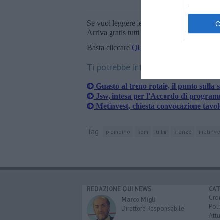
Se vuoi leggere le notizie principali della T
Arriva gratis tutti i giorni alle 20:00 dirett
Basta cliccare
QUI
Ti potrebbe interessare anche:
Guasto al treno rotaie, il punto sulla 
Jsw, intesa per l'Accordo di progra
Metinvest, chiesta convocazione tavolo
Tag
piombino
fiom
uilm
firenze
metinve
REDAZIONE QUI NEWS
CAT
Cro
Marco Migli
Poli
Direttore Responsabile
Attu