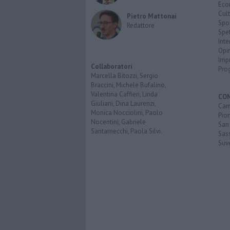
Eco
Cult
Pietro Mattonai
Spo
Redattore
Spet
Inte
Opi
Imp
Collaboratori
Pro
Marcella Bitozzi, Sergio
Braccini, Michele Bufalino,
Valentina Caffieri, Linda
CO
Giuliani, Dina Laurenzi,
Cam
Monica Nocciolini, Paolo
Pio
Nocentini, Gabriele
San
Santarnecchi, Paola Silvi.
Sas
Suv