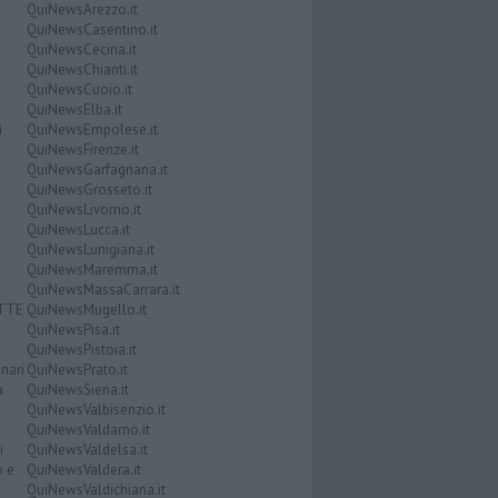
QuiNewsArezzo.it
QuiNewsCasentino.it
QuiNewsCecina.it
QuiNewsChianti.it
QuiNewsCuoio.it
QuiNewsElba.it
i
QuiNewsEmpolese.it
QuiNewsFirenze.it
QuiNewsGarfagnana.it
QuiNewsGrosseto.it
QuiNewsLivorno.it
QuiNewsLucca.it
QuiNewsLunigiana.it
QuiNewsMaremma.it
QuiNewsMassaCarrara.it
ATTE
QuiNewsMugello.it
QuiNewsPisa.it
QuiNewsPistoia.it
nari
QuiNewsPrato.it
a
QuiNewsSiena.it
QuiNewsValbisenzio.it
QuiNewsValdarno.it
i
QuiNewsValdelsa.it
o e
QuiNewsValdera.it
QuiNewsValdichiana.it