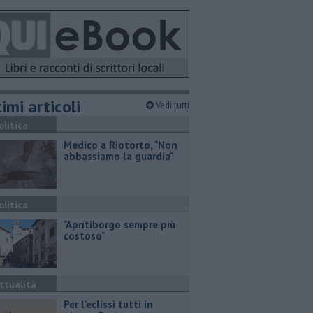
imi articoli
Vedi tutti
olitica
Medico a Riotorto, "Non
abbassiamo la guardia"
olitica
"Apritiborgo sempre più
costoso"
ttualità
Per l'eclissi tutti in