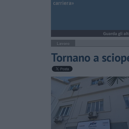
carriera»
Lavoro
Tornano a sciope