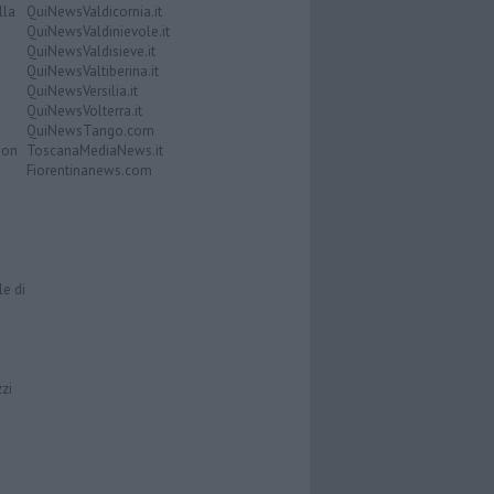
lla
QuiNewsValdicornia.it
QuiNewsValdinievole.it
QuiNewsValdisieve.it
QuiNewsValtiberina.it
QuiNewsVersilia.it
QuiNewsVolterra.it
QuiNewsTango.com
Don
ToscanaMediaNews.it
Fiorentinanews.com
le di
zzi