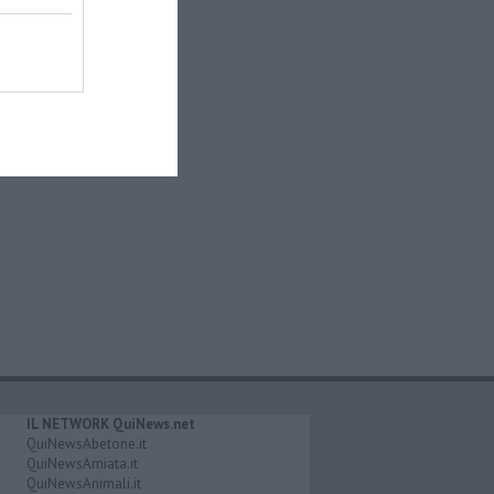
IL NETWORK QuiNews.net
QuiNewsAbetone.it
QuiNewsAmiata.it
QuiNewsAnimali.it