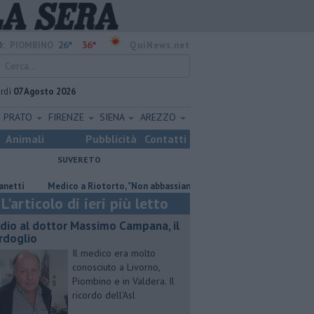
26°
36°
:
PIOMBINO
QuiNews.net
rdì
07 Agosto 2026
PRATO
FIRENZE
SIENA
AREZZO
Animali
Pubblicità
Contatti
SUVERETO
Medico a Riotorto, "Non abbassiamo la guardia"
"Apritiborgo sempr
L'articolo di ieri più letto
dio al dottor Massimo Campana, il
rdoglio
Il medico era molto
conosciuto a Livorno,
Piombino e in Valdera. Il
ricordo dell'Asl