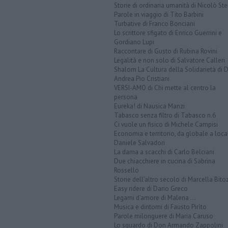
Storie di ordinaria umanità di Nicolò Ste
Parole in viaggio di Tito Barbini
Turbative di Franco Bonciani
Lo scrittore sfigato di Enrico Guerrini e
Gordiano Lupi
Raccontare di Gusto di Rubina Rovini
Legalità e non solo di Salvatore Calleri
Shalom La Cultura della Solidarietà di 
Andrea Pio Cristiani
VERSI-AMO di Chi mette al centro la
persona
Eureka! di Nausica Manzi
Tabasco senza filtro di Tabasco n.6
Ci vuole un fisico di Michele Campisi
Economia e territorio, da globale a loca
Daniele Salvadori
La dama a scacchi di Carlo Belciani
Due chiacchiere in cucina di Sabrina
Rossello
Storie dell'altro secolo di Marcella Bito
Easy ridere di Dario Greco
Legami d'amore di Malena ...
Musica e dintorni di Fausto Pirìto
Parole milonguere di Maria Caruso
Lo sguardo di Don Armando Zappolini