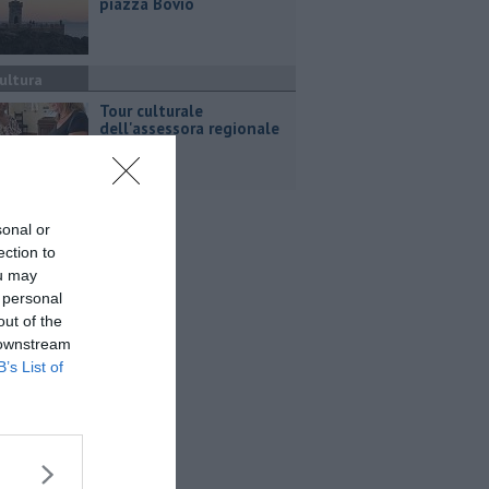
piazza Bovio
ultura
Tour culturale
dell'assessora regionale
Manetti
sonal or
ection to
ou may
 personal
out of the
 downstream
B’s List of