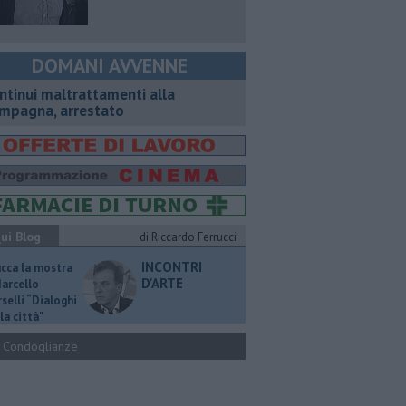
DOMANI AVVENNE
ntinui maltrattamenti alla
mpagna, arrestato
ui Blog
di Riccardo Ferrucci
INCONTRI
ucca la mostra
D'ARTE
Marcello
selli “Dialoghi
la città"
Condoglianze