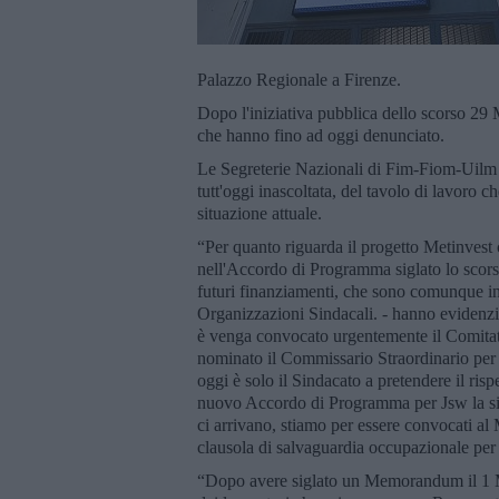
Palazzo Regionale a Firenze.
Dopo l'iniziativa pubblica dello scorso 29 
che hanno fino ad oggi denunciato.
Le Segreterie Nazionali di Fim-Fiom-Uilm 
tutt'oggi inascoltata, del tavolo di lavoro 
situazione attuale.
“Per quanto riguarda il progetto Metinvest c
nell'Accordo di Programma siglato lo scors
futuri finanziamenti, che sono comunque in g
Organizzazioni Sindacali. - hanno evidenzia
è venga convocato urgentemente il Comitato
nominato il Commissario Straordinario per 
oggi è solo il Sindacato a pretendere il ris
nuovo Accordo di Programma per Jsw la situ
ci arrivano, stiamo per essere convocati al
clausola di salvaguardia occupazionale per tu
“Dopo avere siglato un Memorandum il 1 M