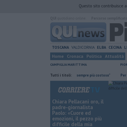
Questo sito contribuisce 
QUI
quotidiano online.
Percorso semplificat
TOSCANA
VALDICORNIA
ELBA
CECINA
L
Home
Cronaca
Politica
Attualità
CAMPIGLIA MARITTIMA
PIO
ssiamo la guardia"
"Apritiborgo sempre più costoso"
Tutti i titoli:
Per l'eclissi
Chiara Pellacani oro, il
padre-giornalista
Paolo: «Cuore ed
emozioni, il pezzo più
difficile della mia