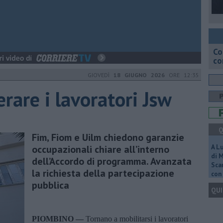
Co
co
GIOVEDÌ
18 GIUGNO 2026
ORE 12:35
rare i lavoratori Jsw
Q
Fim, Fiom e Uilm chiedono garanzie
occupazionali chiare all’interno
A L
di 
dell’Accordo di programma. Avanzata
Scar
la richiesta della partecipazione
con 
pubblica
QUI
PIOMBINO —
Tornano a mobilitarsi i lavoratori