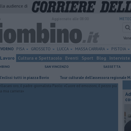
alla audience di
o
Aggiornato alle 08:00
METEO
Vene
IVORNO
PISA
GROSSETO
LUCCA
MASSA CARRARA
PISTOIA
Lavoro
Cultura e Spettacolo
Eventi
Sport
Blog
Interviste
MBINO
SAN VINCENZO
SASSETTA
 tutti in piazza Bovio
Tour culturale dell'assessora regionale Manetti
Ad
co