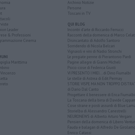
nomia
Archivio Notizie
ura
Persone
rt
Toscani in TV
tacoli
rviste
QUI BLOG
nion Leader
Incontri d'arte di Riccardo Ferrucci
rese & Professioni
Racconti della domenica di Marco Celat
grammazione Cinema
Disincantato di Adolfo Santoro
Sorridendo di Nicola Belcari
Vignaioli e vini di Nadio Stronchi
MUNI
Le pregiate penne di Pierantonio Pardi
piglia Marittima
Pagine allegre di Gianni Micheli
mbino
Psico-cose di Federica Giusti
 Vincenzo
VI PRESENTO I MIEI... di Dino Fiumalbi
setta
Le stelle di Astrea di Edit Permay
ereto
STORIE VISPE MA NON TROPPO DISTR
di Dario Dal Canto
Progettare il benessere di Erica Fiumalbi
La Toscana della birra di Davide Cappan
Cose strane e posti assurdi di Blue Lam
Storielba di Alessandro Canestrelli
NEURONEWS di Alberto Arturo Vergani
Pensieri della domenica di Libero Ventur
Fauda e balagan di Alfredo De Girolam
Enrico Catassi