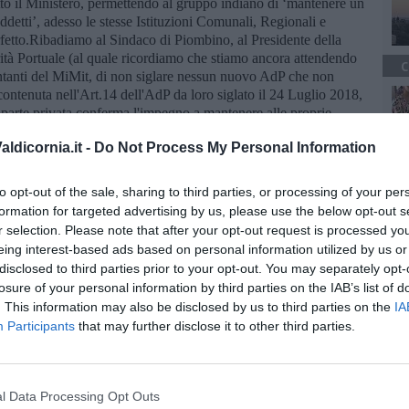
to il Ministero, permettendo al gruppo indiano di ‘mantenere un
detti’, adesso le stesse Istituzioni Comunali, Regionali e
rfetto.Ribadiamo al Sindaco di Piombino, al Presidente della
ità Portuale (al quale ricordiamo che stiamo ancora attendendo
C
entanti del MiMit, di non siglare nessun nuovo AdP che non
contenuta nell'Art.14 dell'AdP da loro siglato il 24 Luglio 2018,
la parte privata conferma l'impegno a mantenere alle proprie
occupazionali a condizione della disponibilità di ammortizzatori
ldicornia.it -
Do Not Process My Personal Information
i sindacali’”, hanno spiegato i sindacati.
iglati e pretendiamo lo facciano anche le Istituzioni. Ribadiamo,
to opt-out of the sale, sharing to third parties, or processing of your per
o la Regione Toscana, che dovete fermarvi e venire a vedere in
formation for targeted advertising by us, please use the below opt-out s
to di Piombino”. Lente dei sindacati anche sul futuro della Gsi e
r selection. Please note that after your opt-out request is processed y
programma.
eing interest-based ads based on personal information utilized by us or
ono soggetti, magari italiani, che siano interessati al business
disclosed to third parties prior to your opt-out. You may separately opt-
ecipazione pubblica per tutelare un prodotto strategico come le
losure of your personal information by third parties on the IAB’s list of
ccordo di Programma. - hanno concluso Fim, Fiom e Uilm dopo
. This information may also be disclosed by us to third parties on the
IA
esidio del 24 a Firenze ma senza garanzie occupazionali ci
Participants
that may further disclose it to other third parties.
o a partire già dalle prossime settimane”.
l Data Processing Opt Outs