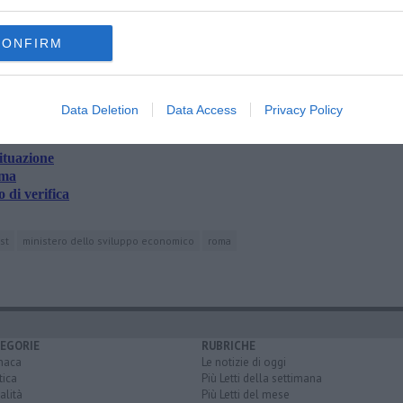
oscana iscriviti alla
Newsletter QUInews - ToscanaMedia.
CONFIRM
amente nella tua casella di posta.
Data Deletion
Data Access
Privacy Policy
situazione
mma
 di verifica
st
ministero dello sviluppo economico
roma
EGORIE
RUBRICHE
naca
Le notizie di oggi
tica
Più Letti della settimana
alità
Più Letti del mese