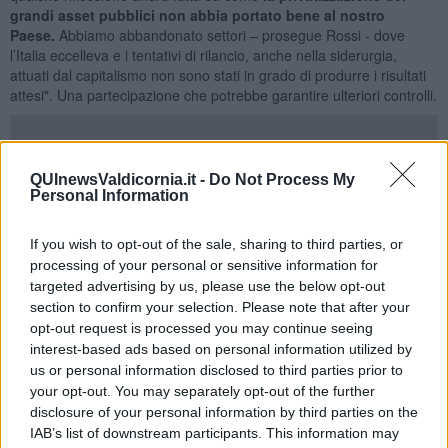
grandi asset pubblici non abbia portato bene al nostro
Paese.
Abbiamo abbandonato settori – prosegue Rossi - dove
l’Italia eccelleva e i tentativi di rilancio, anche nella siderurgia,
attuati dal capitalismo non sono stati in grado di produrre i risultati
attesi". Una partecipazione che potrebbe garantire ulteriori controlli.
QUInewsValdicornia.it -
Do Not Process My
Il presidente Rossi a questo punto reclama un impegno netto e
Personal Information
deciso da parte della proprietà, sia pur difficile da un punto di vista
congiunturale per la produzione di acciaio e complicata dal blocco
delle attività per via dell’emergenza Covid-19. Per questo la
If you wish to opt-out of the sale, sharing to third parties, or
decisione di un piano industriale ponte per superare un anno critico
processing of your personal or sensitive information for
e per poi procedere con un di più ampio respiro.
targeted advertising by us, please use the below opt-out
section to confirm your selection. Please note that after your
Dall'incontro con i sindacati è stato sottolineato a più riprese,
opt-out request is processed you may continue seeing
durante le riunione, come siano passati
due anni dall’arrivo
interest-based ads based on personal information utilized by
dell’imprenditore indiano e di investimenti se ne siano visti
us or personal information disclosed to third parties prior to
ben pochi
. E anche Rossi reclama il mantenimento degli impegni.
your opt-out. You may separately opt-out of the further
“L’anno scorso ad agosto – ha ricordato – abbiamo fatto le corse
disclosure of your personal information by third parties on the
come Regione per garantire i permessi che avrebbero dovuto
permettere un investimento dell’azienda da 30 milioni di euro per
IAB’s list of downstream participants. This information may