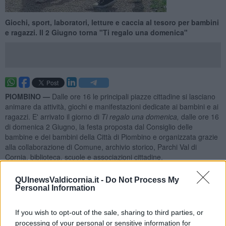
Giochi, sport, laboratori, letture e caccia al tesoro per bambini
e ragazzi. Il 2 Giugno torna "Ti regalo una domenica"
PIOMBINO —
Dalle ore 16 le principali piazze cittadine si lasciano
animare da attività, giochi e manifestazioni dedicate ai bambini e ai
ragazzi. E' arrivato il giorno di
Ti regalo una domenica,
dalle ore 16
di domenica 2 Giugno, la festa proposta dal Consiglio delle
bambine e dei bambini della Città di Piombino e organizzata grazie
alla collaborazione di Comune, archivio storico, Parchi Val di
Cornia, biblioteca, scuole e associazioni cittadine.
Le attività previste sono suddivise in diversi punti della città.
QUInewsValdicornia.it -
Do Not Process My
Personal Information
If you wish to opt-out of the sale, sharing to third parties, or
Piazza della Costituzione
si trasformerà in una pista di
processing of your personal or sensitive information for