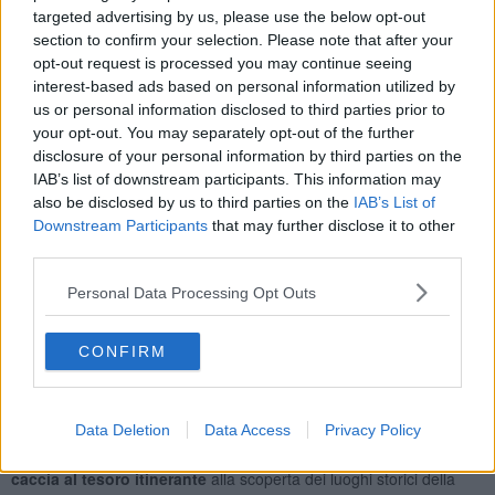
pattinaggio in collaborazione con la società Pattinaggio di
targeted advertising by us, please use the below opt-out
Piombino, in una pista gimkana per biciclette con Uips, mentre il
section to confirm your selection. Please note that after your
Bar Pinguino offrirà la merenda a tutti i bambini.
opt-out request is processed you may continue seeing
In
piazza Verdi
troverà posto il laboratorio di disegno e pittura
interest-based ads based on personal information utilized by
Bimb'Arte in collaborazione con gli studenti del liceo artistico Leon
us or personal information disclosed to third parties prior to
Battista Alberti e dell'Isis Einaudi-Ceccherelli indirizzo grafico ed un
your opt-out. You may separately opt-out of the further
laboratorio di disegno sarà tenuto da Prendi l’arte e mettila
disclosure of your personal information by third parties on the
ovunque. In Cittadella, davanti al museo archeologico, ci saranno
IAB’s list of downstream participants. This information may
laboratori di archeologia sperimentale con la Parchi Val di Cornia.
also be disclosed by us to third parties on the
IAB’s List of
Alla
biblioteca Falesiana
, in via Appiani, letture per bambini e
Downstream Participants
that may further disclose it to other
laboratori dai 4 ai 10 anni.
third parties.
Al
porticciolo di Marina
sarà possibile dedicarsi alla pesca con
Personal Data Processing Opt Outs
l'Arci Pesca ed alla vela con la Compagnia della vela.
La Banda Galantara terrà un laboratorio di musica presso la
piazza
CONFIRM
del Consiglio dei bambini e delle bambine della città di
Piombino,
presso i
Giardini di via dell’Arsenale
troveranno posto
i laboratori dell’associazione Filo della memoria e Samarcanda
mentre in
piazza Cappelletti
Cir Food offrirà la merenda.
Data Deletion
Data Access
Privacy Policy
Dal palazzo municipale partirà intorno alle ore 16,30 una
caccia al tesoro itinerante
alla scoperta dei luoghi storici della