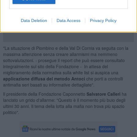
dal punto di vista sanitario il territorio. Il registro dei tumori potrebbe
essere un passo importante in tal senso. La quarta problematica
che va affrontata è quella della della
criminalità organizzata e/o
mafiosa
".
Data Deletion
Data Access
Privacy Policy
"La situazione di Piombino e della Val Di Cornia va seguita con la
massima attenzione senza creare allarmismi ma nemmeno
sottovalutazioni. - prosegue il report che può essere consultato
integralmente sul sito della Fondazione - In attesa del
miglioramento della normativa sulla white list si auspica una
applicazione diffusa del metodo Antoci
che porti a controlli
antimafia seri basati su informative dettagliate".
Il presidente della Fondazione Caponnetto
Salvatore Calleri
ha
lanciato un grido d'allarme: "Questo è il momento più buio degli
ultimi 30 anni. Il tema della lotta alla mafia non trova più spazio
politico".