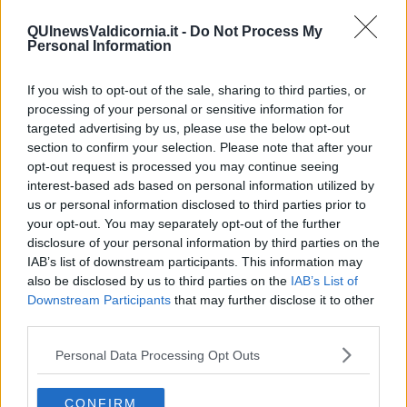
ha alcune problematiche che vanno affrontate in modo analitico. - si
legge nel report della Fondazione Caponnetto - La prima
QUInewsValdicornia.it -
Do Not Process My
Personal Information
problematica da affrontare è relativa alla crisi industriale che tocca
Piombino da numerosi anni e che è tuttora irrisolta. L'attuale
situazione di blocco dello sviluppo industriale alimenta una
crisi
If you wish to opt-out of the sale, sharing to third parties, or
economica
che unita alla crisi pandemica in atto contribuisce alle
processing of your personal or sensitive information for
difficoltà nel territorio della Val Di Cornia rendendolo
targeted advertising by us, please use the below opt-out
potenzialmente aggredibile da parte dei gruppi criminali organizzati
section to confirm your selection. Please note that after your
e non che già operano in Toscana. La seconda problematica che
opt-out request is processed you may continue seeing
riguarda Piombino è l'
annosa questione dei rifiuti
che tante
interest-based ads based on personal information utilized by
polemiche ha creato. E' necessario un controllo preventivo a
us or personal information disclosed to third parties prior to
tappeto tramite anche lo strumento di inserimento in
white list
,
your opt-out. You may separately opt-out of the further
ovvero l'informativa antimafia, che è obbligatoria per quanto
disclosure of your personal information by third parties on the
riguarda tutte le società che si occupano di rifiuti e bonifiche in
IAB’s list of downstream participants. This information may
relazione alla pubblica amministrazione da Giugno 2020. Ovvero la
also be disclosed by us to third parties on the
IAB’s List of
Pubblica Amministrazione non può che sottoscrivere appalti
Downstream Participants
that may further disclose it to other
soltanto con società regolarmente inserite in white list. La terza
third parties.
problematica che va trattata sul territorio senza voler in alcun modo
creare allarmismo sociale è quella della
salute
. Non si può negare
Personal Data Processing Opt Outs
che tale tematica sia molto sentita in loco come è normale che sia
vista la presenza industriale storica unita alla presenza di
discariche. In questi casi è necessario mappare in modo opportuno
CONFIRM