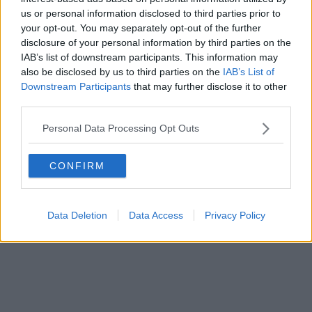
l'onore e l'orgoglio di trovarsi al cospetto del Presidente della
us or personal information disclosed to third parties prior to
Repubblica ma, e sopratutto, perché le parole di Mattarella mi
your opt-out. You may separately opt-out of the further
hanno ricordato di quanto felice sia stata la scelta di dedicare
disclosure of your personal information by third parties on the
buona parte della mia vita allo Sport", ha commentato sui social
IAB’s list of downstream participants. This information may
Giuliani.
also be disclosed by us to third parties on the
IAB’s List of
Downstream Participants
that may further disclose it to other
third parties.
Personal Data Processing Opt Outs
CONFIRM
Data Deletion
Data Access
Privacy Policy