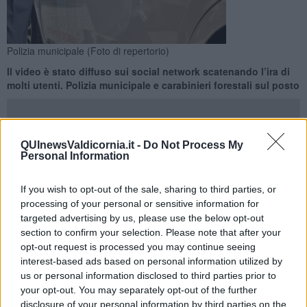
Polizia municipale (Foto di repertorio)
Il video è stato diffuso sui social network scatenando l’ira di
molti utenti. Polizia municipale e carabinieri forestali sul posto
QUInewsValdicornia.it -
Do Not Process My
Personal Information
SAN VINCENZO —
Un video shock in cui si vedono due
maltrattamenti a un cane nel territorio di San Vincenzo è stato
If you wish to opt-out of the sale, sharing to third parties, or
diffuso sui social scatenando l’ira degli utenti.
processing of your personal or sensitive information for
targeted advertising by us, please use the below opt-out
Facendo seguito alle tante richieste di intervento e chiarimento,
l’Amministrazione comunale ha fatto sapere di essersi interessata
section to confirm your selection. Please note that after your
subito al problema già prima della diffusione del video.
opt-out request is processed you may continue seeing
interest-based ads based on personal information utilized by
us or personal information disclosed to third parties prior to
your opt-out. You may separately opt-out of the further
disclosure of your personal information by third parties on the