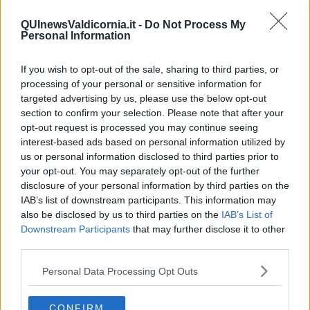
contribuisce al mantenimento della Bandiera Blu assegnata ogni
anno dalla FEE (Foundation for Environmental Education) alle
QUInewsValdicornia.it -
Do Not Process My
località che si contraddistinguono per l’eccellenza delle acque, dei
Personal Information
servizi e della pulizia della costa.
If you wish to opt-out of the sale, sharing to third parties, or
processing of your personal or sensitive information for
targeted advertising by us, please use the below opt-out
L’inaugurazione della torretta è avvenuta nel pomeriggio alla
section to confirm your selection. Please note that after your
presenza per il Comune di San Vincenzo di Cecilia Galligani,
opt-out request is processed you may continue seeing
Assessore a Turismo, Commercio, Attività Produttive e di Alessio
interest-based ads based on personal information utilized by
Landi, Assessore a Lavori Pubblici, Spiaggia e Demanio e per hu
us or personal information disclosed to third parties prior to
Park Albatros village di Marco Mainardi, Direttore della struttura.
your opt-out. You may separately opt-out of the further
Presente anche il luogotenente Di Mauro in rappresentanza della
disclosure of your personal information by third parties on the
Capitaneria di Porto locale. Non sono mancati i ringraziamenti del
IAB’s list of downstream participants. This information may
sindaco Paolo Riccucci.
also be disclosed by us to third parties on the
IAB’s List of
Il taglio del nastro è stata l’occasione per festeggiare con cittadini e
Downstream Participants
that may further disclose it to other
turisti l’inizio della stagione balneare e coinvolgere tutti i presenti in
third parties.
importanti iniziative di sensibilizzazione ed educazione sui temi
della tutela ambientale e della sicurezza delle spiagge, organizzate
Personal Data Processing Opt Outs
dalle associazioni locali, come l’
Oasi Wwf RNR Padule Orti-
Bottagone e le unità cinofile della S.A.U.C.S. Costa
CONFIRM