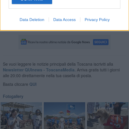
Maremmana
.
Hu Park Albatros village, così come le altre strutture del gruppo, ha
confermato il suo impegno nella valorizzazione del territorio
Data Deletion
Data Access
Privacy Policy
attraverso l’organizzazione di iniziative ed eventi aperti anche ai
local al fine di promuovere un turismo di qualità e sostenibile.
Se vuoi leggere le notizie principali della Toscana iscriviti alla
Newsletter QUInews - ToscanaMedia.
Arriva gratis tutti i giorni
alle 20:00 direttamente nella tua casella di posta.
Basta cliccare
QUI
Fotogallery