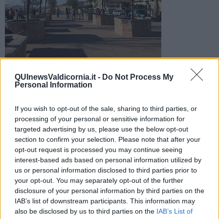
San Vincenzo
QUInewsValdicornia.it -
Do Not Process My
Si intitola "Riso Amaro" la mostra che raccoglie illustrazioni e
Personal Information
pannelli di denuncia attraverso una graffiante ironia
If you wish to opt-out of the sale, sharing to third parties, or
processing of your personal or sensitive information for
targeted advertising by us, please use the below opt-out
section to confirm your selection. Please note that after your
opt-out request is processed you may continue seeing
SAN VINCENZO —
Riso amaro - Mai più violenza contro le donne
interest-based ads based on personal information utilized by
è questo il titolo della mostra nella sala consiliare all'interno de La
us or personal information disclosed to third parties prior to
Torre di San Vincenzo.
your opt-out. You may separately opt-out of the further
Riso Amaro
raccoglie 40 pannelli di artisti provenienti da 24 paesi
disclosure of your personal information by third parties on the
che hanno raccontato a loro modo la violenza contro le donne.
IAB’s list of downstream participants. This information may
Disegni e humour graffiante per far riflettere ed esprimere
also be disclosed by us to third parties on the
IAB’s List of
solidarietà a tutte quelle donne vittime di violenza.