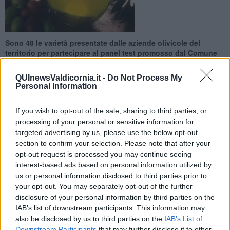
Sono 48 le varietà presentate dalle aziende olivicole del
territorio per partecipare al panel test promosso dal Comune
di Suvereto
QUInewsValdicornia.it -
Do Not Process My
Personal Information
If you wish to opt-out of the sale, sharing to third parties, or
processing of your personal or sensitive information for
SUVERETO —
Dopo l'appuntamento di promozione e
targeted advertising by us, please use the below opt-out
valorizzazione "Non solo olio" svoltosi a novembre, in questi giorni
section to confirm your selection. Please note that after your
sono stati raccolti i campioni per il
panel test
gestito e
opt-out request is processed you may continue seeing
sponsorizzato dalla Camera di Commercio, Industria, Artigianato,
interest-based ads based on personal information utilized by
Agricoltura di Livorno .
us or personal information disclosed to third parties prior to
Come spiega l'assessore all'Agricoltura
Jessica Pasquini
c'è stata
your opt-out. You may separately opt-out of the further
una risposta più che positiva. Hanno aderito, infatti, oltre 32
disclosure of your personal information by third parties on the
aziende olivicole di cui 25 di Suvereto per un totale di 48 varietà
IAB’s list of downstream participants. This information may
presentate.
also be disclosed by us to third parties on the
IAB’s List of
Downstream Participants
that may further disclose it to other