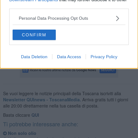
third parties.
Personal Data Processing Opt Outs
I campioni dell’olio, predisposti in forma anonima, saranno ritirati in
questi giorni e sottoposti al
giudizio del gruppo di assaggiatori
del panel test che elaboreranno una classifica sulle 4 tipologie di
CONFIRM
olio in concorso: convenzionale, biologico, IGP e monovarietale.
Successivamente saranno resi noti i primi tre oli classificati e
seguirà una premiazione.
Data Deletion
Data Access
Privacy Policy
Se vuoi leggere le notizie principali della Toscana iscriviti alla
Newsletter QUInews - ToscanaMedia.
Arriva gratis tutti i giorni
alle 20:00 direttamente nella tua casella di posta.
Basta cliccare
QUI
Ti potrebbe interessare anche:
Non solo olio