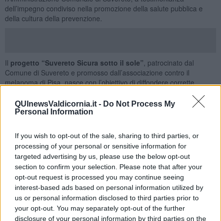
dell’impegno condiviso nella promozione della salute pubblica e
della cultura della prevenzione.
Il
progetto “Suvereto Sicura sotto il sole”
, patrocinato dal
Comune di Suvereto e promosso dall’associazione contro il
melanoma di Pisa, nasce con l’obiettivo di diffondere corrette
abitudini di protezione della pelle attraverso la sensibilizzazione
della popolazione sui rischi derivanti dall’esposizione ai raggi
QUInewsValdicornia.it -
Do Not Process My
ultravioletti (UV), principale causa evitabile dei tumori cutanei.
Personal Information
I tumori della pelle rappresentano infatti le neoplasie più frequenti e
sono strettamente collegati ai danni provocati dai raggi UV sul DNA
If you wish to opt-out of the sale, sharing to third parties, or
delle cellule dell’epidermide. Tra questi, i più comuni sono i
processing of your personal or sensitive information for
basaliomi e i carcinomi squamocellulari, mentre il melanoma
targeted advertising by us, please use the below opt-out
cutaneo, pur essendo meno frequente, è il più aggressivo e
section to confirm your selection. Please note that after your
pericoloso. In Italia, nel 2024 si stimano circa 12.941 nuove
opt-out request is processed you may continue seeing
diagnosi di melanoma, mentre nel 2022 i decessi correlati sono
interest-based ads based on personal information utilized by
stati circa 2.500. Il principale fattore di rischio ambientale è
us or personal information disclosed to third parties prior to
rappresentato dall’esposizione ai raggi UV, soprattutto quando
your opt-out. You may separately opt-out of the further
intensa, intermittente e in età precoce. Tuttavia, si tratta di un
disclosure of your personal information by third parties on the