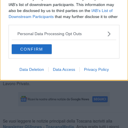
IAB’s list of downstream participants. This information may
also be disclosed by us to third parties on the
IAB’s List of
Downstream Participants
that may further disclose it to other
third parties.
"La decisione si rende necessaria in assenza di risposte adeguate
alle criticità più volte
Personal Data Processing Opt Outs
segnalate, in particolare in relazione all’organizzazione dei turni di
lavoro, e rappresenta una forma di mobilitazione volta a sollecitare
l’apertura di un confronto reale e risolutivo sulle condizioni di lavoro
CONFIRM
e sulla qualità del servizio", hanno commentato i sindacati.
"Lo sciopero degli straordinari resterà in vigore fino a nuova e
diversa comunicazione. Resta ferma la disponibilità a riaprire il
Data Deletion
Data Access
Privacy Policy
confronto, qualora l’azienda intenda avanzare
proposte concrete e risolutive", hanno concluso FP CGIL e USB
Lavoro Privato.
Se vuoi leggere le notizie principali della Toscana iscriviti alla
Newsletter QUInews - ToscanaMedia.
Arriva gratis tutti i giorni