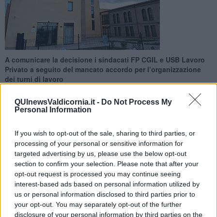
A comunicare la decisione i sindacati FP CGIL e USB Lavoro
Privato a seguito del mancato accordo per l’organizzazione
dei turni di lavoro
QUInewsValdicornia.it -
Do Not Process My
Personal Information
If you wish to opt-out of the sale, sharing to third parties, or
SUVERETO —
FP CGIL e USB Lavoro Privato dopo lo stato di
processing of your personal or sensitive information for
agitazione proclamato contro l’organizzazione dei turni di lavoro di
targeted advertising by us, please use the below opt-out
12 ore presso la Rsa Villa degli Etruschi, hanno annunciato lo
section to confirm your selection. Please note that after your
sciopero degli straordinari per tutte le lavoratrici e i lavoratori della
opt-out request is processed you may continue seeing
struttura.
interest-based ads based on personal information utilized by
Nei giorni scorsi si era tenuto l'incontro presso la Prefettura
us or personal information disclosed to third parties prior to
conclusosi con esito negativo e mancato accordo tra le parti.
your opt-out. You may separately opt-out of the further
Dunque la decisione di proclamare lo sciopero degli straordinari.
disclosure of your personal information by third parties on the