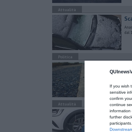
Attualità
Sc
Anas
dal 
Politica
Tir
QUInewsVa
Pres
"La 
If you wish 
sensitive in
confirm you
Attualità
continue se
information 
Ca
further disc
do
participants
Lo h
Downstream 