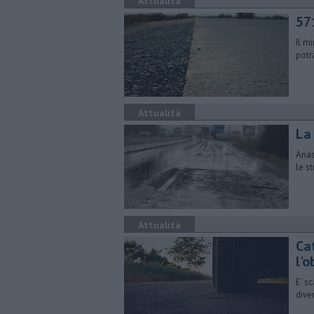
Attualità
57
Il m
potr
Attualità
La 
Anas
le s
Attualità
Ca
l'o
E' s
dive