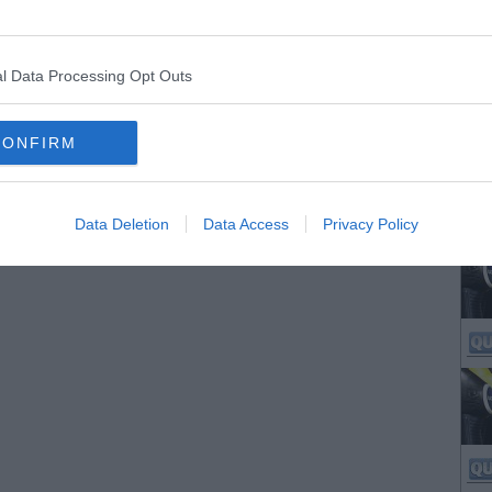
eriodo del provvedimento e i mezzi esenti dall'obbligo
l Data Processing Opt Outs
CONFIRM
Data Deletion
Data Access
Privacy Policy