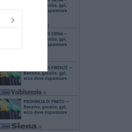
Benzina, gasolio, gpl,
ecco dove risparmiare
PROVINCIA DI SIENA — ​
Benzina, gasolio, gpl,
ecco dove risparmiare
PROVINCIA DI FIRENZE — ​
Benzina, gasolio, gpl,
ecco dove risparmiare
PROVINCIA DI PRATO — ​
Benzina, gasolio, gpl,
ecco dove risparmiare