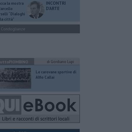
INCONTRI
ucca la mostra
D'ARTE
Marcello
selli “Dialoghi
la città"
Condoglianze
uttoPIOMBINO
di Gordiano Lupi
​Le carovane sportive di
Alfio Callai