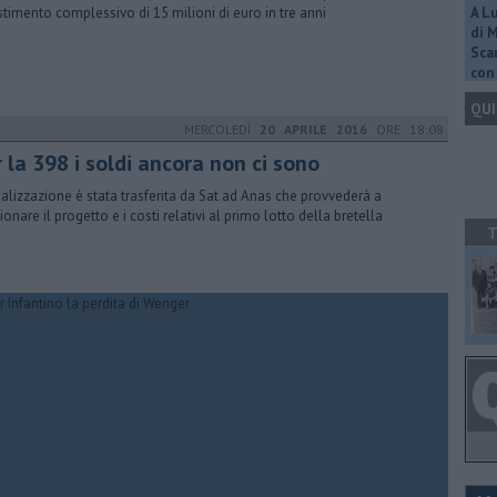
stimento complessivo di 15 milioni di euro in tre anni
A L
di 
Scar
con 
QUI
MERCOLEDÌ
20 APRILE 2016
ORE 18:08
 la 398 i soldi ancora non ci sono
ealizzazione è stata trasferita da Sat ad Anas che provvederà a
ionare il progetto e i costi relativi al primo lotto della bretella
T