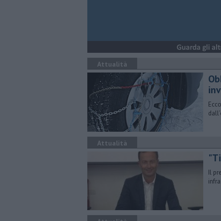
Attualità
Ob
inv
Ecco
dall
Attualità
"Ti
Il p
infra