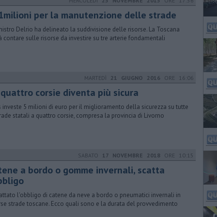
MERCOLEDÌ
25 NOVEMBRE 2015
ORE 17:56
1milioni per la manutenzione delle strade
inistro Delrio ha delineato la suddivisione delle risorse. La Toscana
à contare sulle risorse da investire su tre arterie fondamentali
MARTEDÌ
21 GIUGNO 2016
ORE 16:06
quattro corsie diventa più sicura
 investe 5 milioni di euro per il miglioramento della sicurezza su tutte
trade statali a quattro corsie, compresa la provincia di Livorno
SABATO
17 NOVEMBRE 2018
ORE 10:15
tene a bordo o gomme invernali, scatta
bbligo
cattato l'obbligo di catene da neve a bordo o pneumatici invernali in
rse strade toscane. Ecco quali sono e la durata del provvedimento