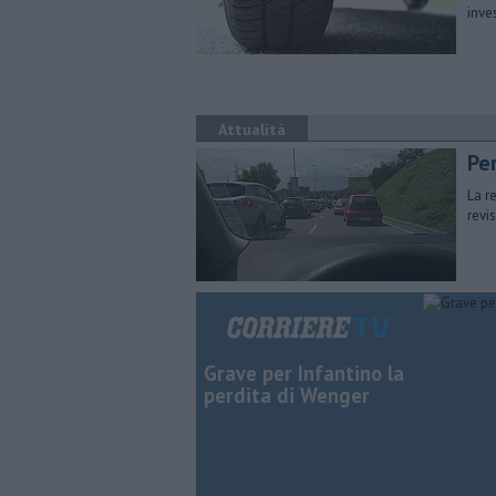
inve
Attualità
Per
La r
revis
Grave per Infantino la
perdita di Wenger