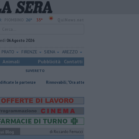
26°
35°
:
PIOMBINO
QuiNews.net
vedì
06 Agosto 2026
PRATO
FIRENZE
SIENA
AREZZO
Animali
Pubblicità
Contatti
SUVERETO
artenze
Rinnovabili, "Ora attendiamo risposte concrete"
Cultura di
ui Blog
di Riccardo Ferrucci