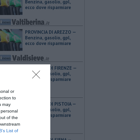
Benzina, gasolio, gpl,
ecco dove risparmiare
PROVINCIA DI AREZZO — ​
Benzina, gasolio, gpl,
ecco dove risparmiare
PROVINCIA DI FIRENZE — ​
Benzina, gasolio, gpl,
ecco dove risparmiare
sonal or
ection to
PROVINCIA DI PISTOIA — ​
ou may
Benzina, gasolio, gpl,
 personal
ecco dove risparmiare
out of the
 downstream
B’s List of
PROVINCIA DI SIENA — ​