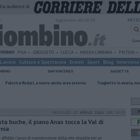
alla audience di
o
Aggiornato alle 07:50
METEO
Gio
IVORNO
PISA
GROSSETO
LUCCA
MASSA CARRARA
PISTOIA
Lavoro
Cultura e Spettacolo
Eventi
Sport
Blog
Interviste
MBINO
SAN VINCENZO
SASSETTA
odari, a nuovo anche area esterna
Traghetto in avaria, modificate le p
MERCOLEDÌ
27 APRILE 2016
ORE 18:29
ta buche, il piano Anas tocca la Val di
rnia
Q
 affidati i lavori di manutenzione della rete stradale per un