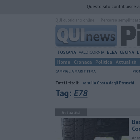
Questo sito contribuisce 
QUI
quotidiano online.
Percorso semplificat
TOSCANA
VALDICORNIA
ELBA
CECINA
L
Home
Cronaca
Politica
Attualità
CAMPIGLIA MARITTIMA
PIO
crete"
Cultura diffusa, tappa sulla Costa degli Etruschi
Tutti i titoli:
Palestra R
Tag:
E78
Attualità
Bas
Co
Anas