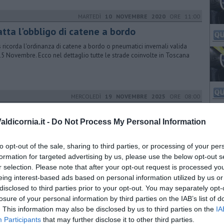
MARTEDÌ
10 NOVEMBRE 2020
ORE 11:00
atta l'obbligo di catene a bordo
 ricorda l'ordinanza di catene a bordo o pneumatici invernali valida
15 Novembre. Ecco nel dettaglio tutte le strade coinvolte in Toscana
MERCOLEDÌ
19 NOVEMBRE 2025
ORE 08:00
renica, "ora si passi dagli annunci ai fatti"
ldicornia.it -
Do Not Process My Personal Information
entati dal Pd una serie di emendamenti alla Legge di Bilancio. Marras:
Toscana attende risposte dal governo Meloni"
to opt-out of the sale, sharing to third parties, or processing of your per
formation for targeted advertising by us, please use the below opt-out s
r selection. Please note that after your opt-out request is processed y
SABATO
13 NOVEMBRE 2021
ORE 09:58
eing interest-based ads based on personal information utilized by us or
disclosed to third parties prior to your opt-out. You may separately opt-
tene a bordo o pneumatici invernali, ecco
losure of your personal information by third parties on the IAB’s list of
ve
. This information may also be disclosed by us to third parties on the
IA
a ricordato Anas (Gruppo FS Italiane) indicando le strade interessate,
Participants
that may further disclose it to other third parties.