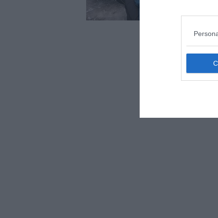
il p
Persona