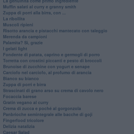
La genuinità come primo ingrediente
Muffin salati al curry e granny smith
Zuppa di porri alla birra, con ...
La ribollita
Muscoli ripieni
Risotto arancia e pistacchi mantecato con taleggio
Merenda da campioni
Palamita? Sì, grazie
I gelati light
Fondente di patata, caprino e germogli di porro
Torretta con crostini piccanti e pesto di broccoli
Brunoise di zucchine con yogurt e senape
Carciofo nel carciofo, al profumo di arancia
Bianco su bianco
Zuppa di porri e birra
Strascinati di grano arso su crema di cavolo nero
Focaccia barese
Gratin vegano al curry
Crema di zucca e poché al gorgonzola
Panbrioche semintegrale alle bacche di goji
Fingerfood tricolore
Delizia natalizia
Caesar Salad