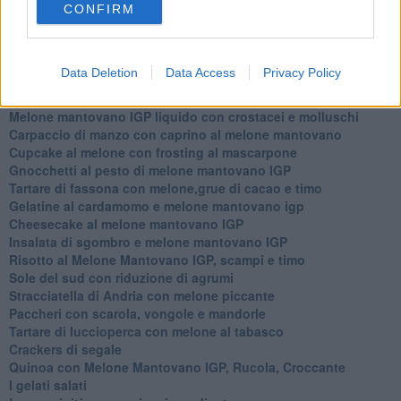
Crostatina con crema al grana padano, gelatina al melone e
CONFIRM
lavanda
Meloncino, liquore al melone mantovano IGP
Gelato al melone mantovano
Data Deletion
Data Access
Privacy Policy
Liquore al melone mantovano igp e peperoncino
Bon Bon di melone mantovano igp al grana padano
Melone mantovano IGP liquido con crostacei e molluschi
Carpaccio di manzo con caprino al melone mantovano
Cupcake al melone con frosting al mascarpone
Gnocchetti al pesto di melone mantovano IGP
Tartare di fassona con melone,grue di cacao e timo
Gelatine al cardamomo e melone mantovano igp
Cheesecake al melone mantovano IGP
Insalata di sgombro e melone mantovano IGP
Risotto al Melone Mantovano IGP, scampi e timo
Sole del sud con riduzione di agrumi
Stracciatella di Andria con melone piccante
Paccheri con scarola, vongole e mandorle
Tartare di luccioperca con melone al tabasco
Crackers di segale
Quinoa con Melone Mantovano IGP, Rucola, Croccante
I gelati salati