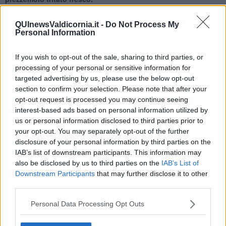
– Servire la
quinoa
completandola con altri
cubetti di melone
e il
croccante
a parte.
QUInewsValdicornia.it -
Do Not Process My
Personal Information
Note:
Ricetta GLUTEN FREE
If you wish to opt-out of the sale, sharing to third parties, or
Rubina Rovini
processing of your personal or sensitive information for
targeted advertising by us, please use the below opt-out
section to confirm your selection. Please note that after your
opt-out request is processed you may continue seeing
interest-based ads based on personal information utilized by
us or personal information disclosed to third parties prior to
Se vuoi leggere le notizie principali della Toscana iscriviti alla
your opt-out. You may separately opt-out of the further
Newsletter QUInews - ToscanaMedia.
Arriva gratis tutti i giorni
disclosure of your personal information by third parties on the
alle 20:00 direttamente nella tua casella di posta.
IAB’s list of downstream participants. This information may
Basta cliccare
QUI
also be disclosed by us to third parties on the
IAB’s List of
Ti potrebbe interessare anche:
Downstream Participants
that may further disclose it to other
third parties.
Articoli dal Blog “Raccontare di Gusto” di Rubina Rovini
Personal Data Processing Opt Outs
Vellutata di cime di rapa al cumino e latte di cocco
Spaghetti con crema di zucca e...