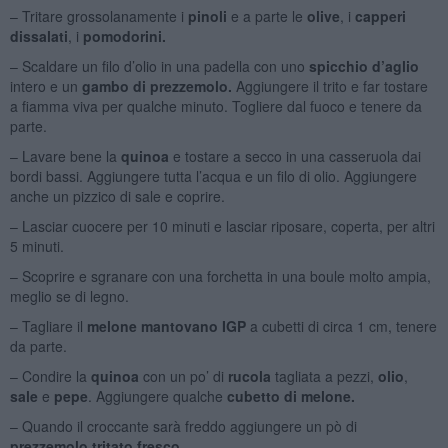
– Tritare grossolanamente i
pinoli
e a parte le
olive
, i
capperi
dissalati
, i
pomodorini.
– Scaldare un filo d’olio in una padella con uno
spicchio d’aglio
intero e un
gambo di prezzemolo.
Aggiungere il trito e far tostare
a fiamma viva per qualche minuto. Togliere dal fuoco e tenere da
parte.
– Lavare bene la
quinoa
e tostare a secco in una casseruola dai
bordi bassi. Aggiungere tutta l’acqua e un filo di olio. Aggiungere
anche un pizzico di sale e coprire.
– Lasciar cuocere per 10 minuti e lasciar riposare, coperta, per altri
5 minuti.
– Scoprire e sgranare con una forchetta in una boule molto ampia,
meglio se di legno.
– Tagliare il
melone mantovano IGP
a cubetti di circa 1 cm, tenere
da parte.
– Condire la
quinoa
con un po’ di
rucola
tagliata a pezzi,
olio
,
sale
e
pepe
. Aggiungere qualche
cubetto di melone.
– Quando il croccante sarà freddo aggiungere un pò di
prezzemolo tritato fresco.