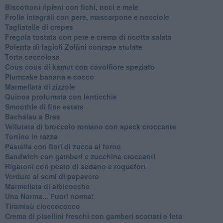
Biscottoni ripieni con fichi, noci e mele
Frolle integrali con pere, mascarpone e nocciole
Tagliatelle di crepes
Fregola tostata con pere e crema di ricotta salata
Polenta di fagioli Zolfini conrape stufate
Torta coccolosa
Cous cous di kamut con cavolfiore speziato
Plumcake banana e cocco
Marmellata di zizzole
Quinoa profumata con lenticchie
Smoothie di fine estate
Bachalau a Bras
Vellutata di broccolo romano con speck croccante
Tortino in tazza
Pastella con fiori di zucca al forno
Sandwich con gamberi e zucchine croccanti
Rigatoni con pesto di sedano e roquefort
Verdure ai semi di papavero
Marmellata di albicocche
Una Norma... Fuori norma!
Tiramisù cioccococco
Crema di pisellini freschi con gamberi scottati e feta