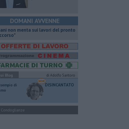
DOMANI AVVENNE
iani non menta sui lavori del pronto
ccorso"
ui Blog
di Adolfo Santoro
DISINCANTATO
esempio di
ismo
Condoglianze