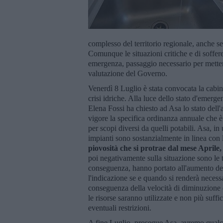
complesso del territorio regionale, anche se 
Comunque le situazioni critiche e di soffere
emergenza, passaggio necessario per mettere
valutazione del Governo.
Venerdì 8 Luglio è stata convocata la cabin
crisi idriche. Alla luce dello stato d'emerg
Elena Fossi ha chiesto ad Asa lo stato dell'a
vigore la specifica ordinanza annuale che è 
per scopi diversi da quelli potabili. Asa, i
impianti sono sostanzialmente in linea con 
piovosità che si protrae dal mese Aprile,
poi negativamente sulla situazione sono le
conseguenza, hanno portato all'aumento dei 
l'indicazione se e quando si renderà necessar
conseguenza della velocità di diminuzione d
le risorse saranno utilizzate e non più suff
eventuali restrizioni.
A fine Luglio, prosegue Asa, avremo qualch