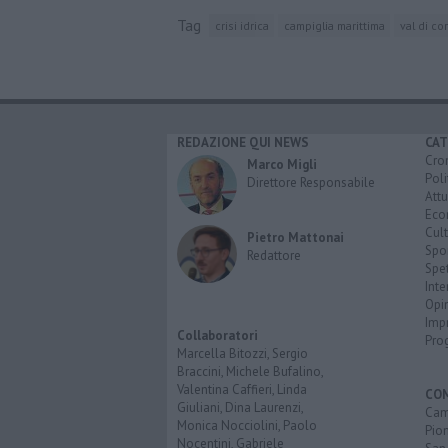
Tag
crisi idrica
campiglia marittima
val di co
REDAZIONE QUI NEWS
CAT
Cro
Marco Migli
Poli
Direttore Responsabile
Attu
Eco
Cult
Pietro Mattonai
Spo
Redattore
Spet
Inte
Opi
Imp
Collaboratori
Pro
Marcella Bitozzi, Sergio
Braccini, Michele Bufalino,
Valentina Caffieri, Linda
CO
Giuliani, Dina Laurenzi,
Cam
Monica Nocciolini, Paolo
Pio
Nocentini, Gabriele