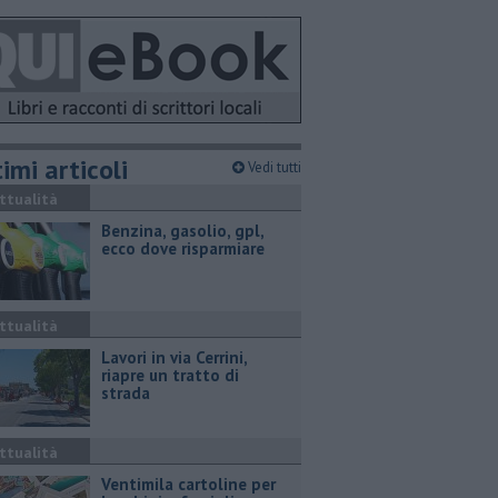
imi articoli
Vedi tutti
ttualità
​Benzina, gasolio, gpl,
ecco dove risparmiare
ttualità
Lavori in via Cerrini,
riapre un tratto di
strada
ttualità
Ventimila cartoline per