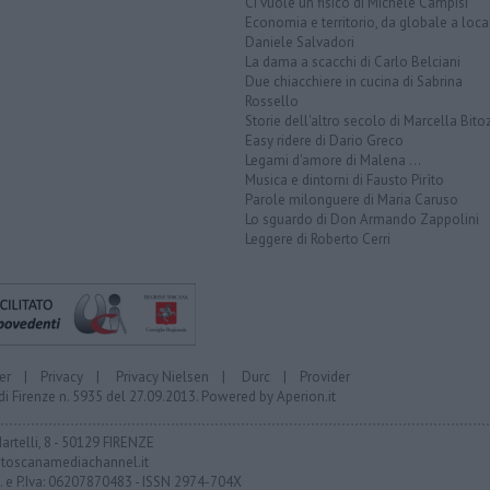
Ci vuole un fisico di Michele Campisi
Economia e territorio, da globale a loca
Daniele Salvadori
La dama a scacchi di Carlo Belciani
Due chiacchiere in cucina di Sabrina
Rossello
Storie dell'altro secolo di Marcella Bito
Easy ridere di Dario Greco
Legami d'amore di Malena ...
Musica e dintorni di Fausto Pirìto
Parole milonguere di Maria Caruso
Lo sguardo di Don Armando Zappolini
Leggere di Roberto Cerri
er
|
Privacy
|
Privacy Nielsen
|
Durc
|
Provider
di Firenze n. 5935 del 27.09.2013. Powered by
Aperion.it
Martelli, 8 - 50129 FIRENZE
toscanamediachannel.it
F. e P.Iva: 06207870483 - ISSN 2974-704X