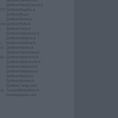
QuiNewsMaremma.it
QuiNewsMassaCarrara.it
ATTE
QuiNewsMugello.it
QuiNewsPisa.it
QuiNewsPistoia.it
nari
QuiNewsPrato.it
a
QuiNewsSiena.it
QuiNewsValbisenzio.it
QuiNewsValdarno.it
i
QuiNewsValdelsa.it
o e
QuiNewsValdera.it
QuiNewsValdichiana.it
lla
QuiNewsValdicornia.it
QuiNewsValdinievole.it
QuiNewsValdisieve.it
QuiNewsValtiberina.it
QuiNewsVersilia.it
QuiNewsVolterra.it
QuiNewsTango.com
Don
ToscanaMediaNews.it
Fiorentinanews.com