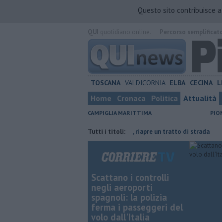
Questo sito contribuisce 
QUI
quotidiano online.
Percorso semplificat
TOSCANA
VALDICORNIA
ELBA
CECINA
L
Home
Cronaca
Politica
Attualità
CAMPIGLIA MARITTIMA
PIO
risparmiare
Lavori in via Cerrini, riapre un tratto di strada
Tutti i titoli:
Ventimi
Scattano i controlli
negli aeroporti
spagnoli: la polizia
ferma i passeggeri del
volo dall'Italia