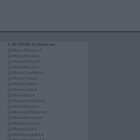
IL NETWORK QuiNews.net
QuiNewsAbetone.it
QuiNewsAmiata.it
QuiNewsAnimali.it
QuiNewsArezzo.it
QuiNewsCasentino.it
QuiNewsCecina.it
QuiNewsChianti.it
QuiNewsCuoio.it
QuiNewsElba.it
QuiNewsEmpolese.it
i
QuiNewsFirenze.it
QuiNewsGarfagnana.it
QuiNewsGrosseto.it
QuiNewsLivorno.it
QuiNewsLucca.it
QuiNewsLunigiana.it