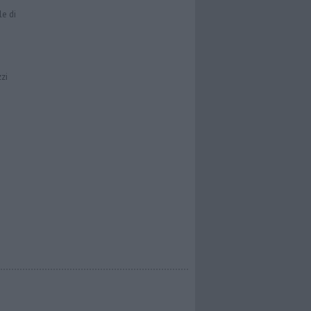
le di
zzi