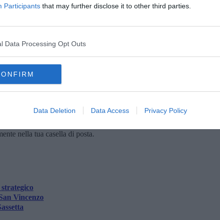
ifica, per dar corso, in tempi rapidi, alle azioni individuate nel
Participants
that may further disclose it to other third parties.
lte alla tutela della risorsa”.
delle acque reflue presso il depuratore di Guardamare, finanziati
esidente del Consorzio Giancarlo Vallesi - il Consorzio
l Data Processing Opt Outs
ella Fossa Calda utilizzando tutte le accortezze per le quali si
 corso”.
CONFIRM
Data Deletion
Data Access
Privacy Policy
oscana iscriviti alla
Newsletter QUInews - ToscanaMedia.
amente nella tua casella di posta.
 strategico
 San Vincenzo
Sassetta