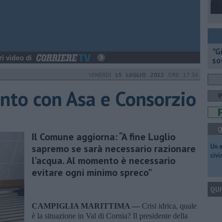
"G
so
VENERDÌ
15 LUGLIO 2022
ORE 17:36
punto con Asa e Consorzio
Q
Il Comune aggiorna: “A fine Luglio
sapremo se sarà necessario razionare
​Un 
civ
l’acqua. Al momento è necessario
evitare ogni minimo spreco”
QUI
CAMPIGLIA MARITTIMA —
Crisi idrica, quale
è la situazione in Val di Cornia? Il presidente della