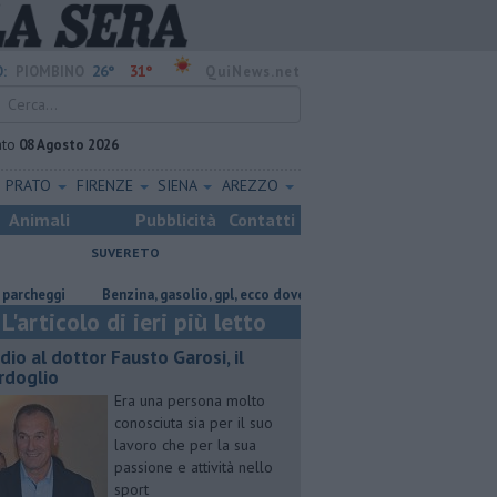
26°
31°
:
PIOMBINO
QuiNews.net
ato
08 Agosto 2026
PRATO
FIRENZE
SIENA
AREZZO
Animali
Pubblicità
Contatti
SUVERETO
i
​Benzina, gasolio, gpl, ecco dove risparmiare
Lavori in via Cerrini,
L'articolo di ieri più letto
dio al dottor Fausto Garosi, il
rdoglio
Era una persona molto
conosciuta sia per il suo
lavoro che per la sua
passione e attività nello
sport