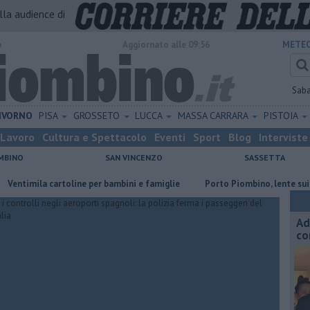
alla audience di
o
Aggiornato alle 09:56
METEO
Sab
IVORNO
PISA
GROSSETO
LUCCA
MASSA CARRARA
PISTOIA
Lavoro
Cultura e Spettacolo
Eventi
Sport
Blog
Interviste
MBINO
SAN VINCENZO
SASSETTA
la cartoline per bambini e famiglie
Porto Piombino, lente sui parchegg
Ad
co