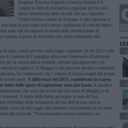
Regione Toscana Eugenio Giani ha firmato il 6
Luglio lo stato di emergenza regionale per la crisi
idrica determinata dalla siccità che sta colpendo
l’intero Paese e anche la Toscana. L’atto riguarda il
non tutte le aree sono nella stessa condizione di criticità idrica.
nza sono tali da imporre la strada della dichiarazione di
 a punto il piano di interventi che andrà sottoposto alla
Ult
a di regia, come previsto dalla legge regionale 24 del 2012 sulle
A
enza il Comune di Campiglia attraverso l'assessora all'ambiente
rte per la risorsa idrica potabile, avendo già approvato e in
entrata in vigore il 15 Maggio e che prevede divieti e restrizioni
n una nota, ha comunicato che i volumi di acqua erogati dai propri
lo scorso anno.
A differenza del 2021, considerata la scarsa
A
 le falde delle opere di captazione sono più basse.
A incidere
 temperature, che sono da record già dal mese di Maggio, e di
consumi. A tutela della falda, prosegue la nota di Asa,
io effettuare delle limitazioni all’uso dell’acqua, sarà in
ella curva di stoccaggio dei serbatoi, nel momento in cui tutte
icienti alle richieste. "Non possiamo ancora esprimerci su
A
e informazione in più che ci permetterà di avere il quadro della