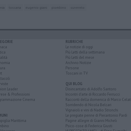
rnia
toscana
eugenio giani
piombino
suvereto
EGORIE
RUBRICHE
naca
Le notizie di oggi
tica
Più Letti della settimana
alità
Più Letti del mese
nomia
Archivio Notizie
ura
Persone
rt
Toscani in TV
tacoli
rviste
QUI BLOG
nion Leader
Disincantato di Adolfo Santoro
rese & Professioni
Incontri d'arte di Riccardo Ferrucci
grammazione Cinema
Racconti della domenica di Marco Celat
Sorridendo di Nicola Belcari
Vignaioli e vini di Nadio Stronchi
MUNI
Le pregiate penne di Pierantonio Pardi
piglia Marittima
Pagine allegre di Gianni Micheli
mbino
Psico-cose di Federica Giusti