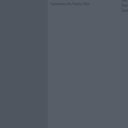
San
Santarnecchi, Paola Silvi.
Sas
Suv