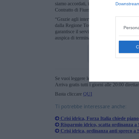
siamo accordati, insieme al Consorzio di Bon
Downstream 
Contratto di Fiume sottoscritto il 1 Luglio vo
“Grazie agli interventi realizzati sul riuso 
dalla Regione Toscana - ha dichiarato il pr
Persona
garantisce il servizio irriguo nel comparto d
auspica di terminare la campagna irrigua in
Se vuoi leggere le notizie principali della T
Arriva gratis tutti i giorni alle 20:00 dirett
Basta cliccare
QUI
Ti potrebbe interessare anche:
Crisi idrica, Forza Italia chiede piano
Risparmio idrico, scatta ordinanza a
Crisi idrica, ordinanza anti spreco a 