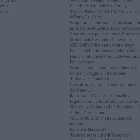
 Vincenzo
VI PRESENTO I MIEI... di Dino Fiumalbi
setta
Le stelle di Astrea di Edit Permay
ereto
STORIE VISPE MA NON TROPPO DISTR
di Dario Dal Canto
Progettare il benessere di Erica Fiumalbi
La Toscana della birra di Davide Cappan
Cose strane e posti assurdi di Blue Lam
Storielba di Alessandro Canestrelli
NEURONEWS di Alberto Arturo Vergani
Pensieri della domenica di Libero Ventur
Fauda e balagan di Alfredo De Girolam
Enrico Catassi
Storie di ordinaria umanità di Nicolò Ste
Parole in viaggio di Tito Barbini
Turbative di Franco Bonciani
Lo scrittore sfigato di Enrico Guerrini e
Gordiano Lupi
Raccontare di Gusto di Rubina Rovini
Legalità e non solo di Salvatore Calleri
Shalom La Cultura della Solidarietà di 
Andrea Pio Cristiani
VERSI-AMO di Chi mette al centro la
persona
Eureka! di Nausica Manzi
Tabasco senza filtro di Tabasco n.6