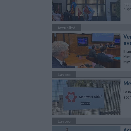
aggi
di g
Attualità
Ve
av
Il s
Mimi
Mimi
Lavoro
Met
La no
econ
Lavoro
Acc