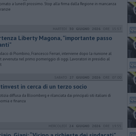
ornato a lunedì prossimo. Stop alla firma dalla Regione in mancanza
aranzie
MARTEDÌ
30 GIUGNO 2026
ORE 15:57
rtenza Liberty Magona, "importante passo
anti"
indaco di Piombino, Francesco Ferrari, interviene dopo la riunione al
t avvenuta nel primo pomeriggio di oggi. Lavoratori in presidio al
t
SABATO
27 GIUGNO 2026
ORE 07:00
invest in cerca di un terzo socio
tizia diffusa da Bloomberg e rilanciata dai principali siti italiani di
omia e finanza
MERCOLEDÌ
24 GIUGNO 2026
ORE 19:55
iaio, Giani: “Vicino a richieste dei sindacati"