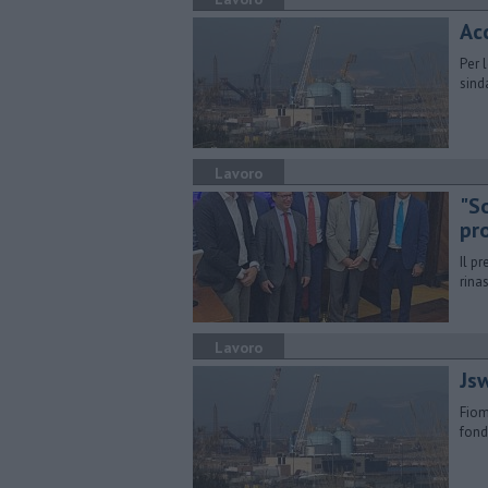
Acc
Per 
sind
Lavoro
"S
pr
Il pr
rina
Lavoro
Jsw
Fiom
fond