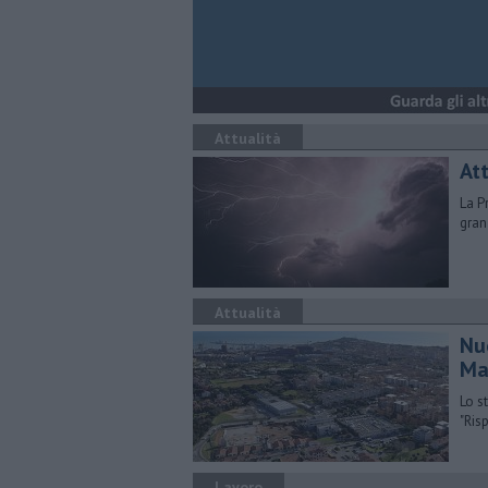
Attualità
Att
La P
gran
Attualità
Nu
Ma
Lo s
"Ris
Lavoro