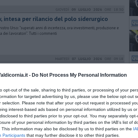
GIOVEDÌ
09 LUGLIO 2026
ORE 18:30
, intesa per rilancio del polo siderurgico
inistro Urso: “superati anni di incertezza, ora investimenti, produzione e
la dei lavoratori”. Tutti i commenti
MARTEDÌ
07 LUGLIO 2026
ORE 09:18
findustria, focus porti e sicurezza
ergetica
ldicornia.it -
Do Not Process My Personal Information
semblea di Confindustria Toscana Centro e Costa dal titolo “Sicurezza
iluppo. Il nuovo corso industriale del territorio” si è tenuta a Firenze
to opt-out of the sale, sharing to third parties, or processing of your per
formation for targeted advertising by us, please use the below opt-out s
r selection. Please note that after your opt-out request is processed y
LUNEDÌ
06 LUGLIO 2026
ORE 10:33
eing interest-based ads based on personal information utilized by us or
disclosed to third parties prior to your opt-out. You may separately opt-
ova lente del Camping Cig su rilancio
losure of your personal information by third parties on the IAB’s list of
 sarà certo la nomina di Ferrari e Giani a Commissari che potrà
. This information may also be disclosed by us to third parties on the
IA
vere i problemi strutturali di tale progetto"
Participants
that may further disclose it to other third parties.