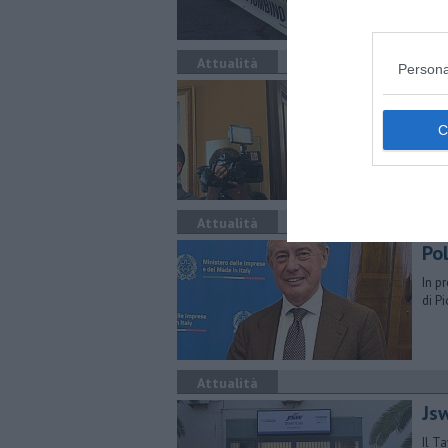
Attualità
Persona
Dop
Dall’
sind
Attualità
Pol
In p
di P
Attualità
Jsw
Il T