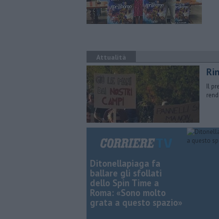
Attualità
Rin
Il p
rend
Ditonellapiaga fa
ballare gli sfollati
dello Spin Time a
Roma: «Sono molto
grata a questo spazio»