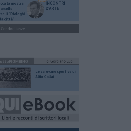
INCONTRI
ucca la mostra
D'ARTE
Marcello
selli “Dialoghi
la città"
Condoglianze
uttoPIOMBINO
di Gordiano Lupi
​Le carovane sportive di
Alfio Callai