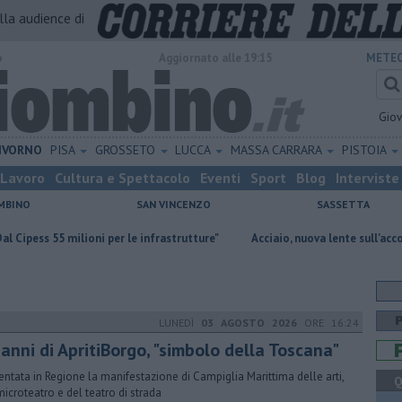
alla audience di
o
Aggiornato alle 19:15
METEO
Gio
IVORNO
PISA
GROSSETO
LUCCA
MASSA CARRARA
PISTOIA
Lavoro
Cultura e Spettacolo
Eventi
Sport
Blog
Interviste
MBINO
SAN VINCENZO
SASSETTA
lioni per le infrastrutture"
Acciaio, nuova lente sull'accordo quadro
LUNEDÌ
03 AGOSTO 2026
ORE 16:24
anni di ApritiBorgo, "simbolo della Toscana"
entata in Regione la manifestazione di Campiglia Marittima delle arti,
Q
microteatro e del teatro di strada