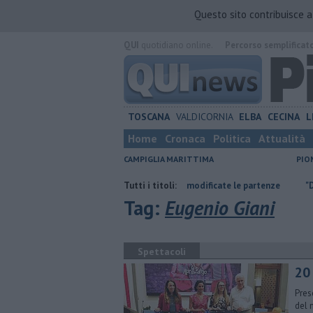
Questo sito contribuisce 
QUI
quotidiano online.
Percorso semplificat
TOSCANA
VALDICORNIA
ELBA
CECINA
L
Home
Cronaca
Politica
Attualità
CAMPIGLIA MARITTIMA
PIO
erna
Traghetto in avaria, modificate le partenze
Tutti i titoli:
"Dal Cipess 55 mi
Tag:
Eugenio Giani
Spettacoli
20 
Pres
del 