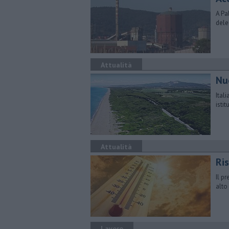
A Pa
dele
Attualità
Nuo
Ital
isti
Attualità
Ris
Il p
alto
Lavoro