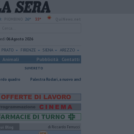
26°
35°
:
PIOMBINO
QuiNews.net
vedì
06 Agosto 2026
PRATO
FIRENZE
SIENA
AREZZO
Animali
Pubblicità
Contatti
SUVERETO
Palestra Rodari, a nuovo anche area esterna
Traghetto in avaria, mod
ui Blog
di Riccardo Ferrucci