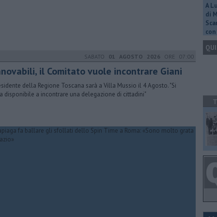
A L
di 
Scar
con 
QUI
SABATO
01 AGOSTO 2026
ORE 07:00
novabili, il Comitato vuole incontrare Giani
residente della Regione Toscana sarà a Villa Mussio il 4 Agosto. "Si
a disponibile a incontrare una delegazione di cittadini"
T