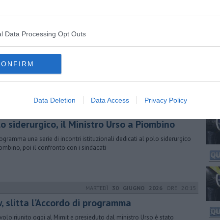
VENERDÌ
03 LUGLIO 2026
ORE 18:30
l Data Processing Opt Outs
pio commissario, si fa squadra per l’acciaio
incontro con il ministro Urso, il presidente Giani,il sindaco Ferrari e i
CONFIRM
acati i tempi e gli impegni per il Polo siderurgico
Data Deletion
Data Access
Privacy Policy
VENERDÌ
03 LUGLIO 2026
ORE 09:00
o siderurgico, il Ministro Urso a Piombino
rogramma una serie di incontri istituzionali dedicati al polo siderurgico
iombino, poi il confronto con i sindacati
MARTEDÌ
30 GIUGNO 2026
ORE 20:15
, slitta l'Accordo di programma
avolo riunito oggi al Mimit e presieduto dal ministro Urso è stato