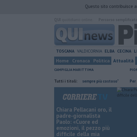
Questo sito contribuisce 
QUI
quotidiano online.
Percorso semplificat
TOSCANA
VALDICORNIA
ELBA
CECINA
L
Home
Cronaca
Politica
Attualità
CAMPIGLIA MARITTIMA
PIO
assiamo la guardia"
"Apritiborgo sempre più costoso"
Tutti i titoli:
Per l'ecliss
Chiara Pellacani oro, il
padre-giornalista
Paolo: «Cuore ed
emozioni, il pezzo più
difficile della mia