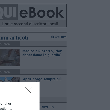
imi articoli
Vedi tutti
olitica
Medico a Riotorto, "Non
abbassiamo la guardia"
olitica
"Apritiborgo sempre più
costoso"
ttualità
sonal or
Per l'eclissi tutti in
ection to