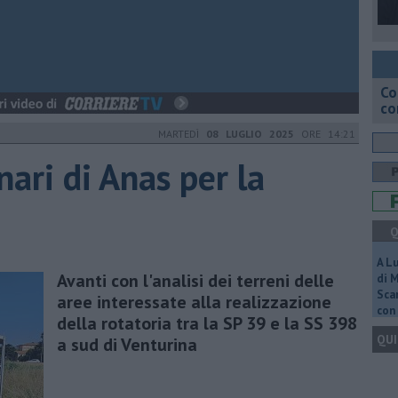
Co
co
MARTEDÌ
08 LUGLIO 2025
ORE 14:21
nari di Anas per la
Q
A L
Avanti con l'analisi dei terreni delle
di 
Scar
aree interessate alla realizzazione
con 
della rotatoria tra la SP 39 e la SS 398
QUI
a sud di Venturina