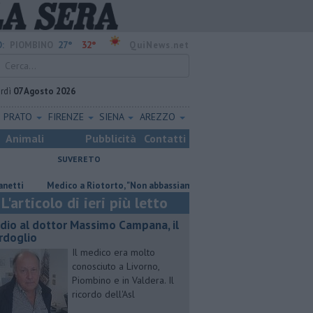
27°
32°
:
PIOMBINO
QuiNews.net
rdì
07 Agosto 2026
PRATO
FIRENZE
SIENA
AREZZO
Animali
Pubblicità
Contatti
SUVERETO
Medico a Riotorto, "Non abbassiamo la guardia"
"Apritiborgo semp
L'articolo di ieri più letto
dio al dottor Massimo Campana, il
rdoglio
Il medico era molto
conosciuto a Livorno,
Piombino e in Valdera. Il
ricordo dell'Asl