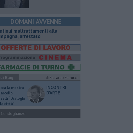
DOMANI AVVENNE
ntinui maltrattamenti alla
mpagna, arrestato
ui Blog
di Riccardo Ferrucci
INCONTRI
ucca la mostra
D'ARTE
Marcello
selli “Dialoghi
la città"
Condoglianze