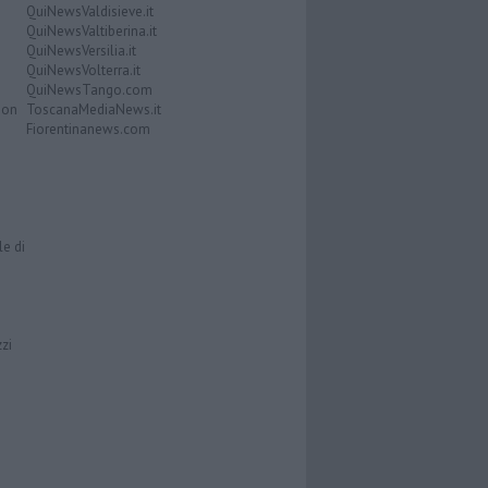
QuiNewsValdisieve.it
QuiNewsValtiberina.it
QuiNewsVersilia.it
QuiNewsVolterra.it
QuiNewsTango.com
Don
ToscanaMediaNews.it
Fiorentinanews.com
le di
zzi