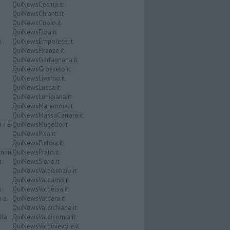
QuiNewsCecina.it
QuiNewsChianti.it
QuiNewsCuoio.it
QuiNewsElba.it
i
QuiNewsEmpolese.it
QuiNewsFirenze.it
QuiNewsGarfagnana.it
QuiNewsGrosseto.it
QuiNewsLivorno.it
QuiNewsLucca.it
QuiNewsLunigiana.it
QuiNewsMaremma.it
QuiNewsMassaCarrara.it
ATTE
QuiNewsMugello.it
QuiNewsPisa.it
QuiNewsPistoia.it
nari
QuiNewsPrato.it
a
QuiNewsSiena.it
QuiNewsValbisenzio.it
QuiNewsValdarno.it
i
QuiNewsValdelsa.it
o e
QuiNewsValdera.it
QuiNewsValdichiana.it
lla
QuiNewsValdicornia.it
QuiNewsValdinievole.it