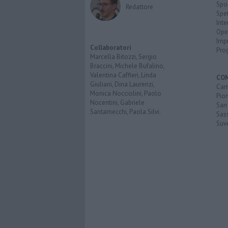
Spo
Redattore
Spet
Inte
Opi
Imp
Collaboratori
Pro
Marcella Bitozzi, Sergio
Braccini, Michele Bufalino,
Valentina Caffieri, Linda
CO
Giuliani, Dina Laurenzi,
Cam
Monica Nocciolini, Paolo
Pio
Nocentini, Gabriele
San
Santarnecchi, Paola Silvi.
Sas
Suv