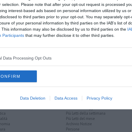
oscana iscriviti alla
Newsletter QUInews - ToscanaMedia.
r selection. Please note that after your opt-out request is processed y
amente nella tua casella di posta.
eing interest-based ads based on personal information utilized by us or
disclosed to third parties prior to your opt-out. You may separately opt-
C
losure of your personal information by third parties on the IAB’s list of
. This information may also be disclosed by us to third parties on the
IA
Participants
that may further disclose it to other third parties.
 di Cornia
ria
l Data Processing Opt Outs
398 via val di cornia
venturina
val di cornia
CONFIRM
Data Deletion
Data Access
Privacy Policy
EGORIE
RUBRICHE
naca
Le notizie di oggi
tica
Più Letti della settimana
alità
Più Letti del mese
nomia
Archivio Notizie
ura
Persone