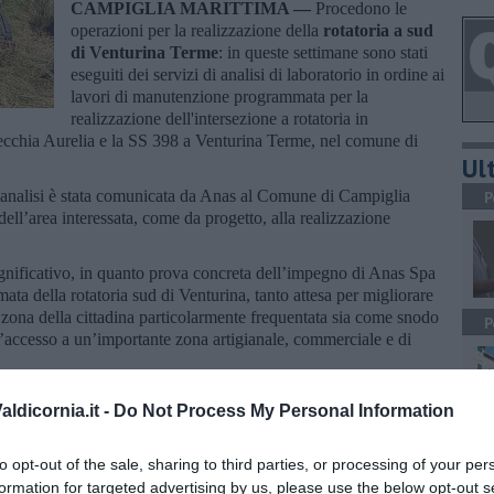
CAMPIGLIA MARITTIMA —
Procedono le
operazioni per la realizzazione della
rotatoria a sud
di Venturina Terme
: in queste settimane sono stati
eseguiti dei servizi di analisi di laboratorio in ordine ai
lavori di manutenzione programmata per la
realizzazione dell'intersezione a rotatoria in
Vecchia Aurelia e la SS 398 a Venturina Terme, nel comune di
Ult
i analisi è stata comunicata da Anas al Comune di Campiglia
P
ell’area interessata, come da progetto, alla realizzazione
ignificativo, in quanto prova concreta dell’impegno di Anas Spa
ata della rotatoria sud di Venturina, tanto attesa per migliorare
una zona della cittadina particolarmente frequentata sia come snodo
P
d’accesso a un’importante zona artigianale, commerciale e di
.
ldicornia.it -
Do Not Process My Personal Information
A
to opt-out of the sale, sharing to third parties, or processing of your per
formation for targeted advertising by us, please use the below opt-out s