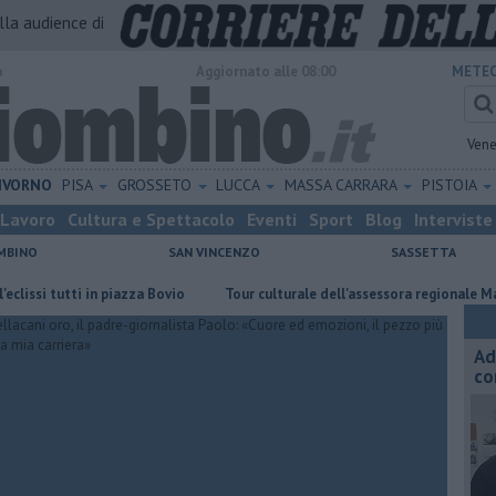
alla audience di
o
Aggiornato alle 08:00
METEO
Vene
IVORNO
PISA
GROSSETO
LUCCA
MASSA CARRARA
PISTOIA
Lavoro
Cultura e Spettacolo
Eventi
Sport
Blog
Interviste
MBINO
SAN VINCENZO
SASSETTA
i tutti in piazza Bovio
Tour culturale dell'assessora regionale Manetti
Ad
co