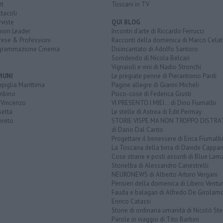
rt
Toscani in TV
tacoli
rviste
QUI BLOG
nion Leader
Incontri d'arte di Riccardo Ferrucci
rese & Professioni
Racconti della domenica di Marco Celat
grammazione Cinema
Disincantato di Adolfo Santoro
Sorridendo di Nicola Belcari
Vignaioli e vini di Nadio Stronchi
MUNI
Le pregiate penne di Pierantonio Pardi
piglia Marittima
Pagine allegre di Gianni Micheli
mbino
Psico-cose di Federica Giusti
 Vincenzo
VI PRESENTO I MIEI... di Dino Fiumalbi
setta
Le stelle di Astrea di Edit Permay
ereto
STORIE VISPE MA NON TROPPO DISTR
di Dario Dal Canto
Progettare il benessere di Erica Fiumalbi
La Toscana della birra di Davide Cappan
Cose strane e posti assurdi di Blue Lam
Storielba di Alessandro Canestrelli
NEURONEWS di Alberto Arturo Vergani
Pensieri della domenica di Libero Ventur
Fauda e balagan di Alfredo De Girolam
Enrico Catassi
Storie di ordinaria umanità di Nicolò Ste
Parole in viaggio di Tito Barbini