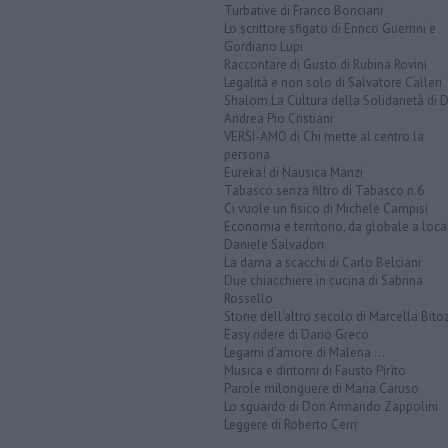
Turbative di Franco Bonciani
Lo scrittore sfigato di Enrico Guerrini e
Gordiano Lupi
Raccontare di Gusto di Rubina Rovini
Legalità e non solo di Salvatore Calleri
Shalom La Cultura della Solidarietà di 
Andrea Pio Cristiani
VERSI-AMO di Chi mette al centro la
persona
Eureka! di Nausica Manzi
Tabasco senza filtro di Tabasco n.6
Ci vuole un fisico di Michele Campisi
Economia e territorio, da globale a loca
Daniele Salvadori
La dama a scacchi di Carlo Belciani
Due chiacchiere in cucina di Sabrina
Rossello
Storie dell'altro secolo di Marcella Bito
Easy ridere di Dario Greco
Legami d'amore di Malena ...
Musica e dintorni di Fausto Pirìto
Parole milonguere di Maria Caruso
Lo sguardo di Don Armando Zappolini
Leggere di Roberto Cerri