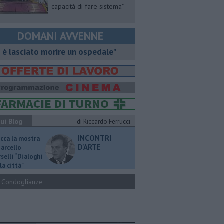
capacità di fare sistema"
DOMANI AVVENNE
i è lasciato morire un ospedale"
ui Blog
di Riccardo Ferrucci
INCONTRI
ucca la mostra
D'ARTE
Marcello
selli “Dialoghi
la città"
Condoglianze