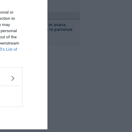
sonal or
ttualità
ection to
Traghetto in avaria,
ou may
modificate le partenze
 personal
out of the
 downstream
B’s List of