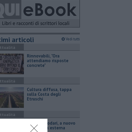
imi articoli
Vedi tutti
ttualità
Rinnovabili, "Ora
attendiamo risposte
concrete"
ttualità
Cultura diffusa, tappa
sulla Costa degli
Etruschi
ttualità
Palestra Rodari, a nuovo
anche area esterna