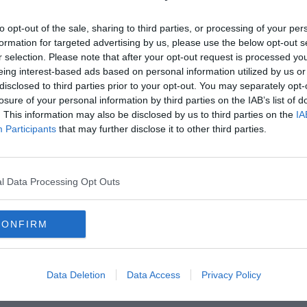
ompila il questionario".
i a compilare un form e dare il proprio parere.
to opt-out of the sale, sharing to third parties, or processing of your per
A
formation for targeted advertising by us, please use the below opt-out s
r selection. Please note that after your opt-out request is processed y
eing interest-based ads based on personal information utilized by us or
disclosed to third parties prior to your opt-out. You may separately opt-
losure of your personal information by third parties on the IAB’s list of
oscana iscriviti alla
Newsletter QUInews - ToscanaMedia.
. This information may also be disclosed by us to third parties on the
IA
amente nella tua casella di posta.
Participants
that may further disclose it to other third parties.
l Data Processing Opt Outs
a meteo
lerta
cioline affogate
CONFIRM
romboli
telefonia mobile
non c'è campo
Data Deletion
Data Access
Privacy Policy