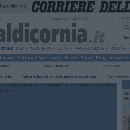
alla audience di
o
Aggiornato alle 07:50
METEO
Gio
IVORNO
PISA
GROSSETO
LUCCA
MASSA CARRARA
PISTOIA
Lavoro
Cultura e Spettacolo
Eventi
Sport
Blog
Interviste
MBINO
SAN VINCENZO
SASSETTA
Palestra Rodari, a nuovo anche area esterna
Traghetto in avaria, 
Re
Pi