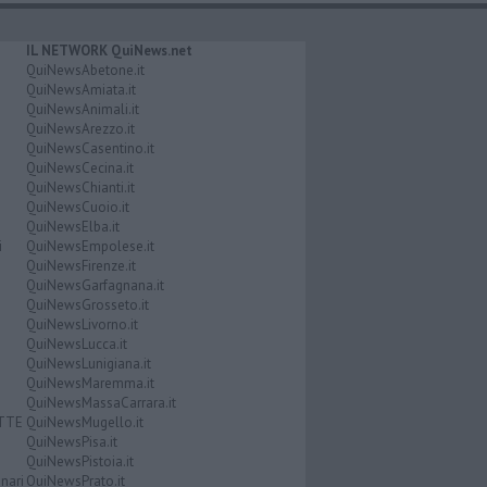
IL NETWORK QuiNews.net
QuiNewsAbetone.it
QuiNewsAmiata.it
QuiNewsAnimali.it
QuiNewsArezzo.it
QuiNewsCasentino.it
QuiNewsCecina.it
QuiNewsChianti.it
QuiNewsCuoio.it
QuiNewsElba.it
i
QuiNewsEmpolese.it
QuiNewsFirenze.it
QuiNewsGarfagnana.it
QuiNewsGrosseto.it
QuiNewsLivorno.it
QuiNewsLucca.it
QuiNewsLunigiana.it
QuiNewsMaremma.it
QuiNewsMassaCarrara.it
ATTE
QuiNewsMugello.it
QuiNewsPisa.it
QuiNewsPistoia.it
nari
QuiNewsPrato.it