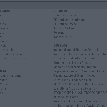
EGORIE
RUBRICHE
naca
Le notizie di oggi
tica
Più Letti della settimana
alità
Più Letti del mese
nomia
Archivio Notizie
ura
Persone
rt
Toscani in TV
tacoli
rviste
QUI BLOG
nion Leader
Incontri d'arte di Riccardo Ferrucci
rese & Professioni
Racconti della domenica di Marco Celat
grammazione Cinema
Disincantato di Adolfo Santoro
Sorridendo di Nicola Belcari
Vignaioli e vini di Nadio Stronchi
MUNI
Le pregiate penne di Pierantonio Pardi
piglia Marittima
Pagine allegre di Gianni Micheli
mbino
Psico-cose di Federica Giusti
 Vincenzo
VI PRESENTO I MIEI... di Dino Fiumalbi
setta
Le stelle di Astrea di Edit Permay
ereto
STORIE VISPE MA NON TROPPO DISTR
di Dario Dal Canto
Progettare il benessere di Erica Fiumalbi
La Toscana della birra di Davide Cappan