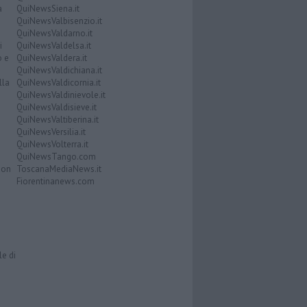
a
QuiNewsSiena.it
QuiNewsValbisenzio.it
QuiNewsValdarno.it
i
QuiNewsValdelsa.it
o e
QuiNewsValdera.it
QuiNewsValdichiana.it
lla
QuiNewsValdicornia.it
QuiNewsValdinievole.it
QuiNewsValdisieve.it
QuiNewsValtiberina.it
QuiNewsVersilia.it
QuiNewsVolterra.it
QuiNewsTango.com
Don
ToscanaMediaNews.it
Fiorentinanews.com
le di