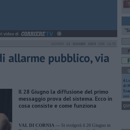
"S
GIOVEDÌ
22 GIUGNO 2023
ORE 16:35
i allarme pubblico, via
Q
A L
di 
Il 28 Giugno la diffusione del primo
Scar
con 
messaggio prova del sistema. Ecco in
cosa consiste e come funziona
QUI
VAL DI CORNIA —
Si svolgerà il 28 Giugno in