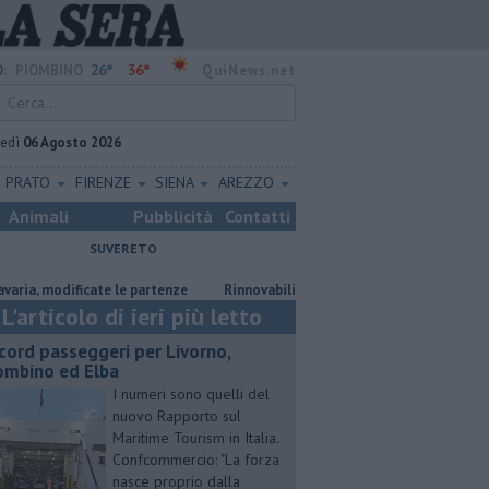
26°
36°
:
PIOMBINO
QuiNews.net
vedì
06 Agosto 2026
PRATO
FIRENZE
SIENA
AREZZO
Animali
Pubblicità
Contatti
SUVERETO
modificate le partenze
Rinnovabili, "Ora attendiamo risposte concrete"
L'articolo di ieri più letto
cord passeggeri per Livorno,
ombino ed Elba
I numeri sono quelli del
nuovo Rapporto sul
Maritime Tourism in Italia.
Confcommercio: "La forza
nasce proprio dalla