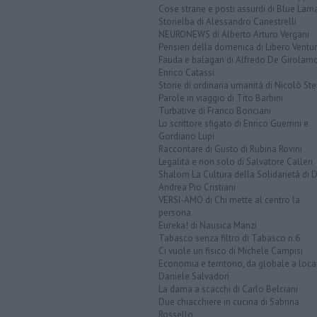
Cose strane e posti assurdi di Blue Lam
Storielba di Alessandro Canestrelli
NEURONEWS di Alberto Arturo Vergani
Pensieri della domenica di Libero Ventur
Fauda e balagan di Alfredo De Girolam
Enrico Catassi
Storie di ordinaria umanità di Nicolò Ste
Parole in viaggio di Tito Barbini
Turbative di Franco Bonciani
Lo scrittore sfigato di Enrico Guerrini e
Gordiano Lupi
Raccontare di Gusto di Rubina Rovini
Legalità e non solo di Salvatore Calleri
Shalom La Cultura della Solidarietà di 
Andrea Pio Cristiani
VERSI-AMO di Chi mette al centro la
persona
Eureka! di Nausica Manzi
Tabasco senza filtro di Tabasco n.6
Ci vuole un fisico di Michele Campisi
Economia e territorio, da globale a loca
Daniele Salvadori
La dama a scacchi di Carlo Belciani
Due chiacchiere in cucina di Sabrina
Rossello