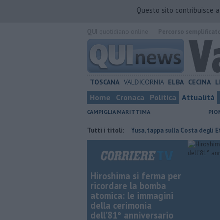
Questo sito contribuisce 
QUI
quotidiano online.
Percorso semplificat
TOSCANA
VALDICORNIA
ELBA
CECINA
L
Home
Cronaca
Politica
Attualità
CAMPIGLIA MARITTIMA
PIO
mo risposte concrete"
Cultura diffusa, tappa sulla Costa degli Etruschi
Tutti i titoli:
Hiroshima si ferma per
ricordare la bomba
atomica: le immagini
della cerimonia
dell’81° anniversario