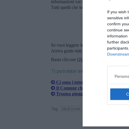
informazioni vai sul sito www.it-alert.it e c
Tutti quelli che lo riceveranno sono invitat
If you wish 
sensitive in
confirm you
continue se
information 
further disc
Se vuoi leggere le notizie principali della T
participants
Arriva gratis tutti i giorni alle 20:00 dirett
Downstream 
Basta cliccare
QUI
Ti potrebbe interessare anche:
Persona
Ci sono i totem per segnalare l'allert
Il Comune chiama a casa in caso di al
Troppa pioggia, meloni spaccati e noc
Tag
val di cornia
vesuvio
campi flegrei
st