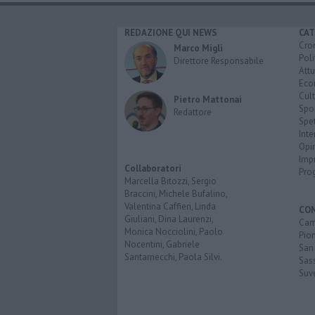
REDAZIONE QUI NEWS
CAT
Cro
Marco Migli
Poli
Direttore Responsabile
Attu
Eco
Cult
Pietro Mattonai
Spo
Redattore
Spet
Inte
Opi
Imp
Collaboratori
Pro
Marcella Bitozzi, Sergio
Braccini, Michele Bufalino,
Valentina Caffieri, Linda
CO
Giuliani, Dina Laurenzi,
Cam
Monica Nocciolini, Paolo
Pio
Nocentini, Gabriele
San
Santarnecchi, Paola Silvi.
Sas
Suv