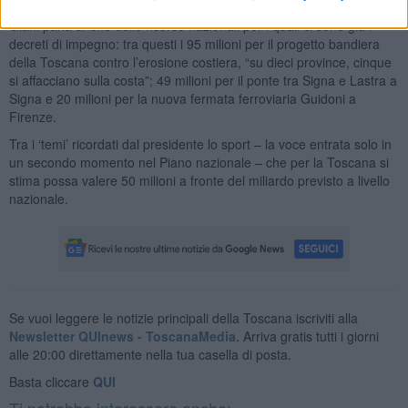
Giani parla anche delle risorse nazionali per i quali ci sono già i
decreti di impegno: tra questi i 95 milioni per il progetto bandiera
della Toscana contro l’erosione costiera, “su dieci province, cinque
si affacciano sulla costa”; 49 milioni per il ponte tra Signa e Lastra a
Signa e 20 milioni per la nuova fermata ferroviaria Guidoni a
Firenze.
Tra i ‘temi’ ricordati dal presidente lo sport – la voce entrata solo in
un secondo momento nel Piano nazionale – che per la Toscana si
stima possa valere 50 milioni a fronte del miliardo previsto a livello
nazionale.
Se vuoi leggere le notizie principali della Toscana iscriviti alla
Newsletter QUInews - ToscanaMedia.
Arriva gratis tutti i giorni
alle 20:00 direttamente nella tua casella di posta.
Basta cliccare
QUI
Ti potrebbe interessare anche: