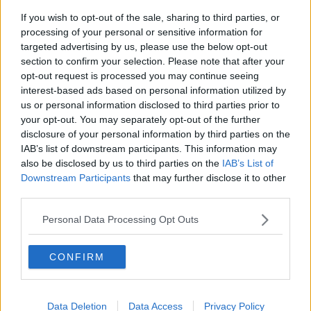
un impegno da 55 milioni di euro per la r
ealizzazione della strada
398
che collega il porto di Piombino all’imbarco dei traghetti.
If you wish to opt-out of the sale, sharing to third parties, or
processing of your personal or sensitive information for
targeted advertising by us, please use the below opt-out
section to confirm your selection. Please note that after your
opt-out request is processed you may continue seeing
Complessivamente tra i fondi Pnrr sono previsti anche progetti
interest-based ads based on personal information utilized by
assegnati attraverso bando coinvolgendo istituzioni pubbliche e
us or personal information disclosed to third parties prior to
private ma anche imprese. Tra gli altri fondi nazionali connessi al
your opt-out. You may separately opt-out of the further
Piano anche quelli per la lotta all’eros io e costiera.
disclosure of your personal information by third parties on the
I circa 4 miliardi in Toscana, sugli attuali 70 complessivi del Piano
IAB’s list of downstream participants. This information may
che alla sua conclusione dovrà impegnarne circa 250, con la
also be disclosed by us to third parties on the
IAB’s List of
relativa integrazione delle risorse per ogni regione, sono distribuiti
Downstream Participants
that may further disclose it to other
così: circa 388 milioni sulla prima missione, dedicata a innovazione,
third parties.
tecnologia, connettività e cultura; oltre 1.200 sulla seconda, riferita
ad ambiente e mobilità sostenibile; la terza missione, per trasporti e
Personal Data Processing Opt Outs
infrastrutture, impegna attualmente 302 milioni; per la missione
numero quattro, istruzione, formazione professionale avviamento al
lavoro, ci sono 420 milioni; 991 milioni per la missione numero
CONFIRM
cinque che si riferisce ai piani di rigenerazione, alla lotta alle
disuguaglianze anche territoriali; la missione numero sei, dedicata
alla sanità territoriale e innovazione del servizio sanitario ci sono
Data Deletion
Data Access
Privacy Policy
453 milioni.