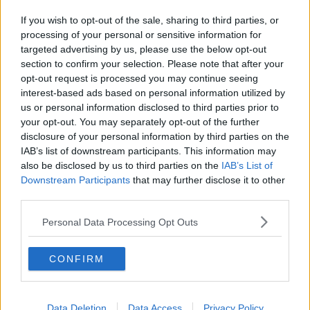
Recovery Fund, "una opportunità sprecata"
If you wish to opt-out of the sale, sharing to third parties, or
Traghetti isole minori, "abolire il limite del 50% dei
processing of your personal or sensitive information for
passeggeri"
targeted advertising by us, please use the below opt-out
section to confirm your selection. Please note that after your
Comune e associazioni insieme per il turismo
opt-out request is processed you may continue seeing
interest-based ads based on personal information utilized by
Maxi progetto per un borgo più attrattivo
us or personal information disclosed to third parties prior to
your opt-out. You may separately opt-out of the further
Suvereto guarda al 2026 e presenta il progetto
disclosure of your personal information by third parties on the
IAB’s list of downstream participants. This information may
Elettrificazione banchine, progetti finanziati
also be disclosed by us to third parties on the
IAB’s List of
Downstream Participants
that may further disclose it to other
Nuovo mezzo elettrico per il comune
third parties.
Valorizzare il fiume Cornia, avanti col confronto
Personal Data Processing Opt Outs
Traghetti isole, "gestione del servizio unitaria"
CONFIRM
Incontro tra prefetto Dionisi e presidente Giani
Data Deletion
Data Access
Privacy Policy
Provincia, da UE 18,3 milioni per progetti