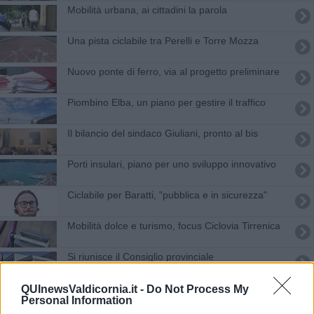
Mobilità urbana, ai cittadini la parola
Una pista ciclabile tra Perelli e Torre Mozza
Nuovo ponte di ferro, via al progetto preliminare
Piombino Elba, un piano per gestire il traffico
Il bilancio del sindaco Giuliani, pronto al bis
Porti insulari, piano per uno sviluppo innovativo
Ciclabile per Baratti, "pubblica e in sicurezza"
Mobilità dolce e turismo, focus Ciclovia Tirrenica
Si riunisce il Consiglio provinciale
Ciclovie, un bando per i piccoli Comuni
QUInewsValdicornia.it -
Do Not Process My
Personal Information