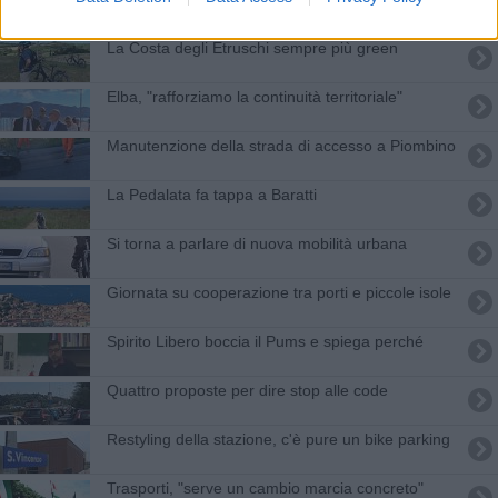
La Costa degli Etruschi sempre più green
Elba, "rafforziamo la continuità territoriale"
Manutenzione della strada di accesso a Piombino
La Pedalata fa tappa a Baratti
Si torna a parlare di nuova mobilità urbana
Giornata su cooperazione tra porti e piccole isole
Spirito Libero boccia il Pums e spiega perché
Quattro proposte per dire stop alle code
Restyling della stazione, c'è pure un bike parking
Trasporti, "serve un cambio marcia concreto"