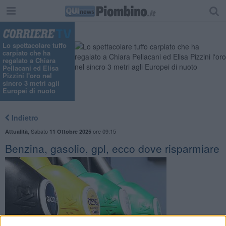
Lo spettacolare tuffo
carpiato che ha
regalato a Chiara
Pellacani ed Elisa
Pizzini l'oro nel
sincro 3 metri agli
Europei di nuoto
Indietro
,
Sabato
ore 09:15
Attualità
11 Ottobre 2025
Benzina, gasolio, gpl, ecco dove risparmiare