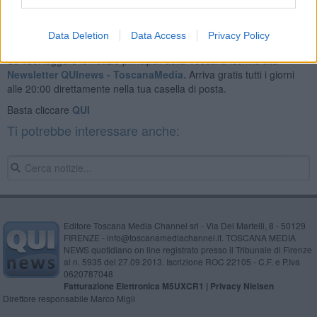
Data Deletion
Data Access
Privacy Policy
Se vuoi leggere le notizie principali della Toscana iscriviti alla
Newsletter QUInews - ToscanaMedia.
Arriva gratis tutti i giorni
alle 20:00 direttamente nella tua casella di posta.
Basta cliccare
QUI
Ti potrebbe interessare anche:
Editore Toscana Media Channel srl - Via Dei Martelli, 8 - 50129
FIRENZE - info@toscanamediachannel.it. TOSCANA MEDIA
NEWS quotidiano on line registrato presso il Tribunale di Firenze
al n. 5935 del 27.09.2013. Iscrizione ROC 22105 - C.F. e P.Iva
0620787048
Fatturazione Elettronica M5UXCR1 |
Privacy Nielsen
Direttore responsabile Marco Migli