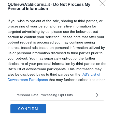
QUInewsValdicornia.it -
Do Not Process My
Personal Information
If you wish to opt-out of the sale, sharing to third parties, or
Ecco l'elenco dei prezzi del carburante in provincia di Livorno.
processing of your personal or sensitive information for
Comune per comune gli impianti più economici dove fare
targeted advertising by us, please use the below opt-out
rifornimento.
section to confirm your selection. Please note that after your
opt-out request is processed you may continue seeing
interest-based ads based on personal information utilized by
us or personal information disclosed to third parties prior to
your opt-out. You may separately opt-out of the further
disclosure of your personal information by third parties on the
PROVINCIA DI LIVORNO —
Questi i prezzi dei carburanti
rilevati
IAB’s list of downstream participants. This information may
al giorno 11 ottobre 2025
dal
Ministero dello sviluppo
also be disclosed by us to third parties on the
IAB’s List of
economico
Downstream Participants
that may further disclose it to other
third parties.
Personal Data Processing Opt Outs
CONFIRM