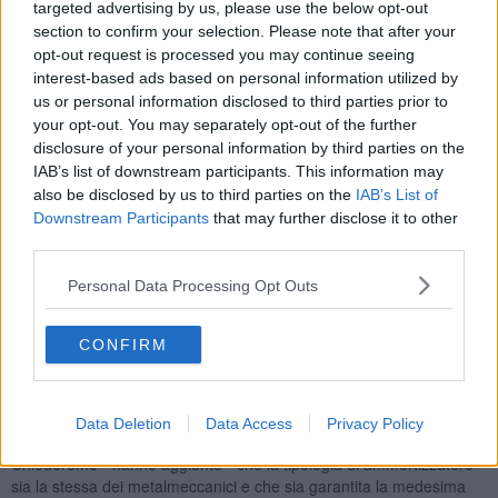
targeted advertising by us, please use the below opt-out
contraddizione. Se, come sembra, si parla di progetti confermati,
section to confirm your selection. Please note that after your
agroindustria e logistica, il lavoro sarà ancora di più rispetto a
opt-out request is processed you may continue seeing
questi anni non in meno. Per questo continueremo a chiedere che
interest-based ads based on personal information utilized by
siano mantenute le condizioni sottoscritte con le parti sociali".
us or personal information disclosed to third parties prior to
your opt-out. You may separately opt-out of the further
disclosure of your personal information by third parties on the
IAB’s list of downstream participants. This information may
Intanto per le lavoratrici della ditta di pulizie dello stabilimento è
also be disclosed by us to third parties on the
IAB’s List of
stato ridotto il carico lavorativo e sono in sciopero da venerdì
(leggi
Downstream Participants
that may further disclose it to other
l'articolo consigliato)
. La loro mobilitazione continua e
martedì
third parties.
mattina alle ore 10.30
una delegazione sindacale incontrerà il
sindaco Massimo Giuliani per parlare proprio del futuro dell'indotto.
Personal Data Processing Opt Outs
Prerogativa dei sindacati Ugl e Filcams Cgil è: "
lasciare invariato
l'orario lavorativo
già ridotto all'osso del personale delle pulizie
CONFIRM
che la committente ha chiesto nel momento dell'aggiudicazione
dell'appalto a Cooplat e che è parte integrante dell"accordo di
passaggio del personale e del.successivo. accordo per
l'ammortizzatore e tavo
lo immediato per il rinnovo degli
Data Deletion
Data Access
Privacy Policy
ammortizzatori
in scadenza per gli appalti delle pulizie e mense.
Chiederemo - hanno aggiunto - che la tipologia di ammortizzatore
sia la stessa dei metalmeccanici e che sia garantita la medesima