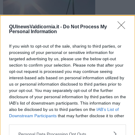
QUInewsValdicornia.it -
Do Not Process My
Personal Information
Foto di archivio
È avvenuto questa mattina durante un temporale. Per fortuna
If you wish to opt-out of the sale, sharing to third parties, or
non ci sono stati feriti
processing of your personal or sensitive information for
targeted advertising by us, please use the below opt-out
section to confirm your selection. Please note that after your
opt-out request is processed you may continue seeing
interest-based ads based on personal information utilized by
us or personal information disclosed to third parties prior to
PIOMBINO —
Paura questa mattina verso le 8,30 dove un forte
your opt-out. You may separately opt-out of the further
boato è stato sentito in zona Quagliodromo.
disclosure of your personal information by third parties on the
IAB’s list of downstream participants. This information may
Una delle pale eoliche è stata infatti colpita da un fulnine che ne ha
spezzato un braccio frantumandolo e facendolo cadere al suolo.
also be disclosed by us to third parties on the
IAB’s List of
Downstream Participants
that may further disclose it to other
third parties.
Personal Data Processing Opt Outs