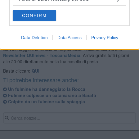
Per fortuna non ci sono stati feriti. Sul posto sono intervenute le
forze dell'ordine e i tecnici per la messa in sicurezza.
CONFIRM
Data Deletion
Data Access
Privacy Policy
Se vuoi leggere le notizie principali della Toscana iscriviti alla
Newsletter QUInews - ToscanaMedia.
Arriva gratis tutti i giorni
alle 20:00 direttamente nella tua casella di posta.
Basta cliccare
QUI
Ti potrebbe interessare anche:
Un fulmine ha danneggiato la Rocca
Fulmine colpisce un catamarano a Baratti
Colpito da un fulmine sulla spiaggia